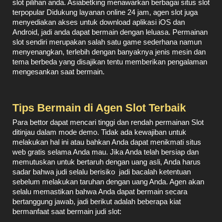
slot pilihan anda. Asiabetking menawarkan berbagai situs slot
terpopular Didukung layanan online 24 jam, agen slot juga
menyediakan akses untuk download aplikasi iOS dan
Android, jadi anda dapat bermain dengan leluasa. Permainan
slot sendiri merupakan salah satu game sederhana namun
menyenangkan, terlebih dengan banyaknya jenis mesin dan
tema berbeda yang disajikan tentu memberikan pengalaman
mengesankan saat bermain.
Tips Bermain di Agen Slot Terbaik
Para bettor dapat mencari tinggi dan rendah permainan Slot
ditinjau dalam mode demo. Tidak ada kewajiban untuk
melakukan hal ini atau bahkan Anda dapat menikmati situs
web gratis selama Anda mau. Jika Anda telah bersiap dan
memutuskan untuk bertaruh dengan uang asli, Anda harus
sadar bahwa judi selalu berisiko jadi bacalah ketentuan
sebelum melakukan taruhan dengan uang Anda. Agen akan
selalu memastikan bahwa Anda dapat bermain secara
bertanggung jawab, jadi berikut adalah beberapa kiat
bermanfaat saat bermain judi slot: