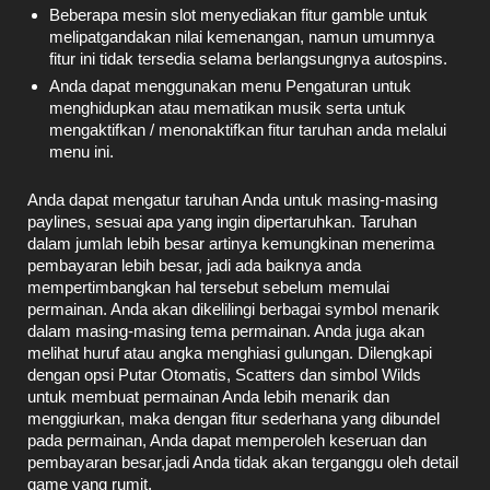
Beberapa mesin slot menyediakan fitur gamble untuk
melipatgandakan nilai kemenangan, namun umumnya
fitur ini tidak tersedia selama berlangsungnya autospins.
Anda dapat menggunakan menu Pengaturan untuk
menghidupkan atau mematikan musik serta untuk
mengaktifkan / menonaktifkan fitur taruhan anda melalui
menu ini.
Anda dapat mengatur taruhan Anda untuk masing-masing
paylines, sesuai apa yang ingin dipertaruhkan. Taruhan
dalam jumlah lebih besar artinya kemungkinan menerima
pembayaran lebih besar, jadi ada baiknya anda
mempertimbangkan hal tersebut sebelum memulai
permainan. Anda akan dikelilingi berbagai symbol menarik
dalam masing-masing tema permainan. Anda juga akan
melihat huruf atau angka menghiasi gulungan. Dilengkapi
dengan opsi Putar Otomatis, Scatters dan simbol Wilds
untuk membuat permainan Anda lebih menarik dan
menggiurkan, maka dengan fitur sederhana yang dibundel
pada permainan, Anda dapat memperoleh keseruan dan
pembayaran besar,jadi Anda tidak akan terganggu oleh detail
game yang rumit.