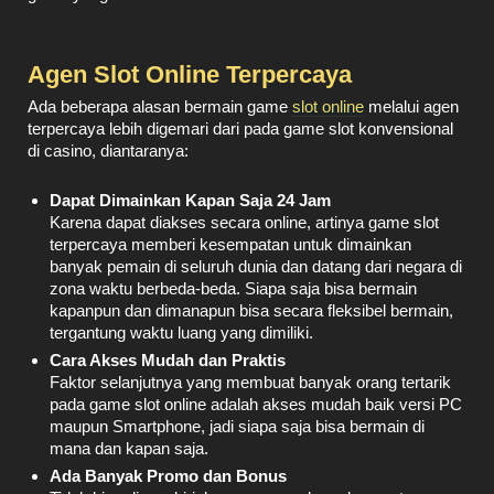
Agen Slot Online Terpercaya
Ada beberapa alasan bermain game
slot online
melalui agen
terpercaya lebih digemari dari pada game slot konvensional
di casino, diantaranya:
Dapat Dimainkan Kapan Saja 24 Jam
Karena dapat diakses secara online, artinya game slot
terpercaya memberi kesempatan untuk dimainkan
banyak pemain di seluruh dunia dan datang dari negara di
zona waktu berbeda-beda. Siapa saja bisa bermain
kapanpun dan dimanapun bisa secara fleksibel bermain,
tergantung waktu luang yang dimiliki.
Cara Akses Mudah dan Praktis
Faktor selanjutnya yang membuat banyak orang tertarik
pada game slot online adalah akses mudah baik versi PC
maupun Smartphone, jadi siapa saja bisa bermain di
mana dan kapan saja.
Ada Banyak Promo dan Bonus