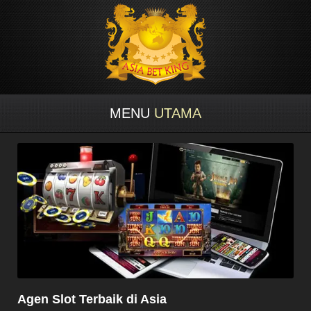
MENU
UTAMA
Agen Slot Terbaik di Asia