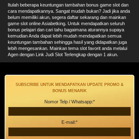
Itulah beberapa keuntungan tambahan bonus game slot dan
cara mendapatkannya. Sangat mudah bukan? Jadi jika anda
belum memiliki akun, segera daftar sekarang dan mainkan
game slot online Asiabetking. Untuk mendapatkan seluruh
bonus pelajari dan cari tahu bagaimana aturannya supaya
kemudian Anda dapat lebih mudah mendapatkan semua
keuntungan tambahan sehingga hasil yang didapatkan juga
lebih mengesankan. Mainkan tema slot favorit anda melalui
Agen dengan Link Judi Slot Terlengkap dengan 1 akun.
SUBSCRIBE UNTUK MENDAPATKAN UPDATE PROMO &
BONUS MENARIK
Nomor Telp / Whatsapp:*
E-mail:*