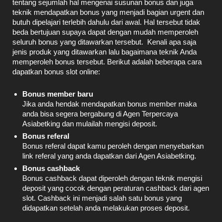
tentang sejumlah hal mengenai susunan bonus dan juga
teknik mendapatkan bonus yang menjadi bagian urgent dan
butuh dipelajari terlebih dahulu dari awal. Hal tersebut tidak
beda bertujuan supaya dapat dengan mudah memperoleh
seluruh bonus yang ditawarkan tersebut. Kenali apa saja
jenis produk yang ditawarkan lalu bagaimana teknik Anda
memperoleh bonus tersebut. Berikut adalah beberapa cara
dapatkan bonus slot online:
Bonus member baru
Jika anda hendak mendapatkan bonus member maka
anda bisa segera bergabung di Agen Terpercaya
Asiabetking dan mulailah mengisi deposit.
Bonus referal
Bonus referal dapat kamu peroleh dengan menyebarkan
link referal yang anda dapatkan dari Agen Asiabetking.
Bonus cashback
Bonus cashback dapat diperoleh dengan teknik mengisi
deposit yang cocok dengan peraturan cashback dari agen
slot. Cashback ini menjadi salah satu bonus yang
didapatkan setelah anda melakukan proses deposit.