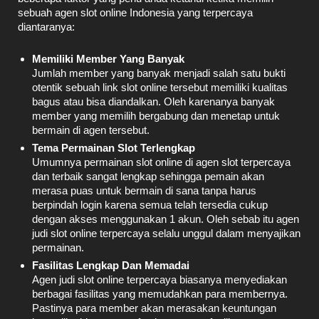
sebuah agen slot online Indonesia yang terpercaya
diantaranya:
Memiliki Member Yang Banyak
Jumlah member yang banyak menjadi salah satu bukti
otentik sebuah link slot online tersebut memiliki kualitas
bagus atau bisa diandalkan. Oleh karenanya banyak
member yang memilih bergabung dan menetap untuk
bermain di agen tersebut.
Tema Permainan Slot Terlengkap
Umumnya permainan slot online di agen slot terpercaya
dan terbaik sangat lengkap sehingga pemain akan
merasa puas untuk bermain di sana tanpa harus
berpindah login karena semua telah tersedia cukup
dengan akses menggunakan 1 akun. Oleh sebab itu agen
judi slot online terpercaya selalu unggul dalam menyajikan
permainan.
Fasilitas Lengkap Dan Memadai
Agen judi slot online terpercaya biasanya menyediakan
berbagai fasilitas yang memudahkan para membernya.
Pastinya para member akan merasakan keuntungan