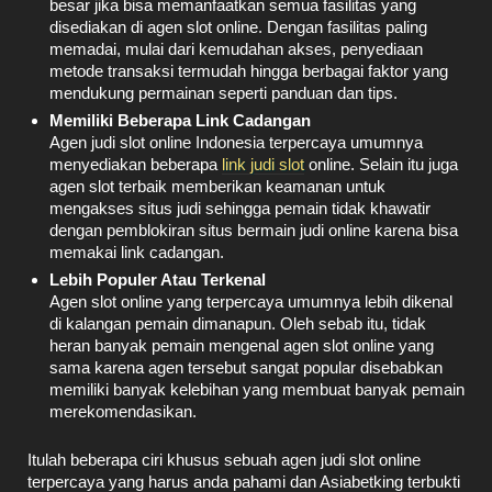
besar jika bisa memanfaatkan semua fasilitas yang
disediakan di agen slot online. Dengan fasilitas paling
memadai, mulai dari kemudahan akses, penyediaan
metode transaksi termudah hingga berbagai faktor yang
mendukung permainan seperti panduan dan tips.
Memiliki Beberapa Link Cadangan
Agen judi slot online Indonesia terpercaya umumnya
menyediakan beberapa
link judi slot
online. Selain itu juga
agen slot terbaik memberikan keamanan untuk
mengakses situs judi sehingga pemain tidak khawatir
dengan pemblokiran situs bermain judi online karena bisa
memakai link cadangan.
Lebih Populer Atau Terkenal
Agen slot online yang terpercaya umumnya lebih dikenal
di kalangan pemain dimanapun. Oleh sebab itu, tidak
heran banyak pemain mengenal agen slot online yang
sama karena agen tersebut sangat popular disebabkan
memiliki banyak kelebihan yang membuat banyak pemain
merekomendasikan.
Itulah beberapa ciri khusus sebuah agen judi slot online
terpercaya yang harus anda pahami dan Asiabetking terbukti