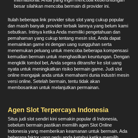
besar silahkan mencoba bermain di provider ini.
Itulah beberapa link provider situs slot yang cukup popular
dan masih banyak provider terbaik lainnya yang belum kami
sebutkan. Intinya ketika Anda memiliki pengetahuan dan
pemahaman yang cukup tentang mesin slot, Anda dapat
memainkan game ini dengan uang sungguhan serta
menemukan peluang untuk mencoba beberapa kompensasi
kemudian bermain untuk menghasilkan keuntungan. Dengan
mengklik tombol bet, Anda segera ditransfer ke slot uang
nyata untuk meningkatkan risiko bermain game. Judi slot
online mengajak anda untuk memahami dunia industri mesin
versi online. Setelah bermain, tentu tidak akan
membosankan untuk melanjutkan permainan.
Agen Slot Terpercaya Indonesia
Situs judi slot sendiri kini semakin popular di Indonesia,
sebelum bermain pastikan memilih agen Slot Online
Indonesia yang memberikan keamanan untuk bermain. Ada
beberapa faktor yang perlu anda ketahui ketika memilih