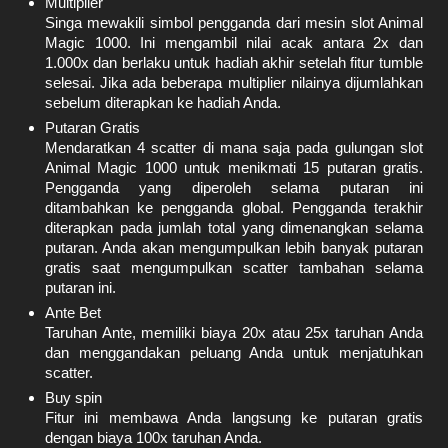
Multiplier
Singa mewakili simbol pengganda dari mesin slot Animal
Magic 1000. Ini mengambil nilai acak antara 2x dan
1.000x dan berlaku untuk hadiah akhir setelah fitur tumble
selesai. Jika ada beberapa multiplier nilainya dijumlahkan
sebelum diterapkan ke hadiah Anda.
Putaran Gratis
Mendaratkan 4 scatter di mana saja pada gulungan slot
Animal Magic 1000 untuk menikmati 15 putaran gratis.
Pengganda yang diperoleh selama putaran ini
ditambahkan ke pengganda global. Pengganda terakhir
diterapkan pada jumlah total yang dimenangkan selama
putaran. Anda akan mengumpulkan lebih banyak putaran
gratis saat mengumpulkan scatter tambahan selama
putaran ini.
Ante Bet
Taruhan Ante, memiliki biaya 20x atau 25x taruhan Anda
dan menggandakan peluang Anda untuk menjatuhkan
scatter.
Buy spin
Fitur ini membawa Anda langsung ke putaran gratis
dengan biaya 100x taruhan Anda.