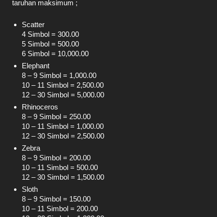
taruhan maksimum ;
Scatter
4 Simbol = 300.00
5 Simbol = 500.00
6 Simbol = 10,000.00
Elephant
8 – 9 Simbol = 1,000.00
10 – 11 Simbol = 2,500.00
12 – 30 Simbol = 5,000.00
Rhinoceros
8 – 9 Simbol = 250.00
10 – 11 Simbol = 1,000.00
12 – 30 Simbol = 2,500.00
Zebra
8 – 9 Simbol = 200.00
10 – 11 Simbol = 500.00
12 – 30 Simbol = 1,500.00
Sloth
8 – 9 Simbol = 150.00
10 – 11 Simbol = 200.00