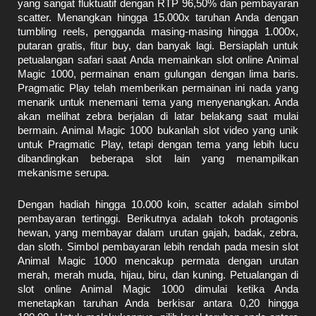
yang sangat fluktuatif dengan RTP 96,50% dan pembayaran
scatter. Menangkan hingga 15.000x taruhan Anda dengan
tumbling reels, pengganda masing-masing hingga 1.000x,
putaran gratis, fitur buy, dan banyak lagi. Bersiaplah untuk
petualangan safari saat Anda memainkan slot online Animal
Magic 1000, permainan enam gulungan dengan lima baris.
Pragmatic Play telah memberikan permainan ini nada yang
menarik untuk menemani tema yang menyenangkan. Anda
akan melihat zebra berjalan di latar belakang saat mulai
bermain. Animal Magic 1000 bukanlah slot video yang unik
untuk Pragmatic Play, tetapi dengan tema yang lebih lucu
dibandingkan beberapa slot lain yang menampilkan
mekanisme serupa.
Dengan hadiah hingga 10.000 koin, scatter adalah simbol
pembayaran tertinggi. Berikutnya adalah tokoh protagonis
hewan, yang membayar dalam urutan gajah, badak, zebra,
dan sloth. Simbol pembayaran lebih rendah pada mesin slot
Animal Magic 1000 mencakup permata dengan urutan
merah, merah muda, hijau, biru, dan kuning. Petualangan di
slot online Animal Magic 1000 dimulai ketika Anda
menetapkan taruhan Anda berkisar antara 0,20 hingga