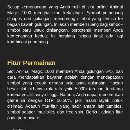
Setiap kemenangan yang Anda raih di slot online Animal
Magic 1000 menghasilkan kekalahan. Simbol pemenang
dihapus dari gulungan, mendorong simbol yang tersisa ke
bagian bawah gulungan. Ini akan memberi ruang bagi simbol-
simbol baru untuk dihilangkan, berpotensi memberi Anda
kemenangan kedua. Ini berulang hingga tidak ada lagi
kombinasi pemenang.
Fitur Permainan
Slot Animal Magic 1000 memberi Anda gulungan 6×5, dan
cara mendapatkan bayaran adalah dengan mendapatkan
simbol yang cocok dimana saja pada gulungan. Hadiah
besar slot ini hanya rata-rata, yaitu 5.000x taruhan, terutama
karena volatilitasnya tinggi. Namun, Anda dapat menemukan
game ini dengan RTP 96,50%, jadi masih layak untuk
disimak. Adapun fitur-fitur yang hadir antara lain tumbles,
simbol scatter, multiplier, dan free spin. Berikut adalah fitur
pada permainan: