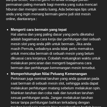
permainan paling menarik bagi mereka yang suka mencari
hiburan dan mengisi waktu luang. Ada beberapa tips untuk
anda yang ingin menang bermain game judi slot mesin
online, diantaranya :
Mengerti cara bermain yang tepat
Hal utama dan yang paling dasar yang perlu diketahui
adalah bagaimana cara kerja dan perhitungan dari sebuah
mesin slot yang anda pilih untuk bermain. Jika anda
masih Pemula, sebaiknya anda tidak perlu memaksa
untuk mencoba bermain di sebuah mesin yang belum
dikuasai cara kerjanya. Cobalah meluangkan waktu untuk
melakukan pencarian dan mengerti bagaimana cara
bermain dan perhitungan kemenangan mesin tersebut.
Memperhitungkan Nilai Peluang Kemenangan
Perkiraan juga nominal taruhan yang anda gunakan pada
saat bermain di sebuah mesin slot, sehingga anda dapat
melakukan perhitungan matang sebelum melakukan spin.
Mainkan taruhan dan coba naik dan turunkan taruhan
sesuai perhitungan anda. Jangan melakukan taruhan
besar tanpa perhitungan bahkan terkadang dengan