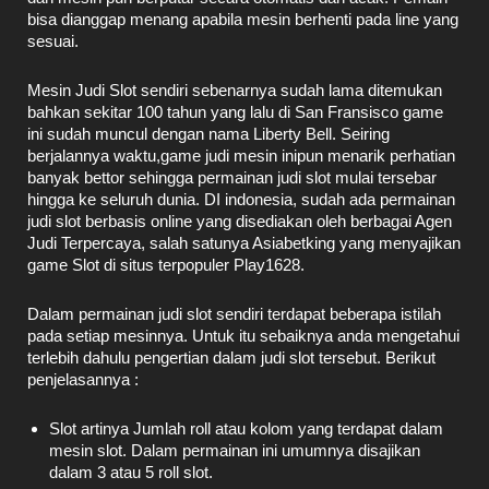
bisa dianggap menang apabila mesin berhenti pada line yang
sesuai.
Mesin Judi Slot sendiri sebenarnya sudah lama ditemukan
bahkan sekitar 100 tahun yang lalu di San Fransisco game
ini sudah muncul dengan nama Liberty Bell. Seiring
berjalannya waktu,game judi mesin inipun menarik perhatian
banyak bettor sehingga permainan judi slot mulai tersebar
hingga ke seluruh dunia. DI indonesia, sudah ada permainan
judi slot berbasis online yang disediakan oleh berbagai Agen
Judi Terpercaya, salah satunya Asiabetking yang menyajikan
game Slot di situs terpopuler Play1628.
Dalam permainan judi slot sendiri terdapat beberapa istilah
pada setiap mesinnya. Untuk itu sebaiknya anda mengetahui
terlebih dahulu pengertian dalam judi slot tersebut. Berikut
penjelasannya :
Slot artinya Jumlah roll atau kolom yang terdapat dalam
mesin slot. Dalam permainan ini umumnya disajikan
dalam 3 atau 5 roll slot.