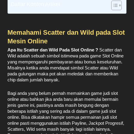
Daftar Konten Artikel
Memahami Scatter dan Wild pada Slot
Mesin Online
Apa Itu Scatter dan Wild Pada Slot Online ?
Scatter dan
Wild adalah sebuah simbol istimewa pada game Slot Online
yang mempengaruhi pembayaran atau bonus keseluruhan.
Misalnya ketika anda mendapat simbol Scatter atau Wild
pada gulungan maka pot akan meledak dan memberikan
chip dalam jumlah banyak.
Bagi anda yang belum pernah memainkan game judi slot
online atau bahkan jika anda baru akan memulai bermain
jenis game ini, pastinya anda masih bingung dengan
beberapa istilah yang sering ada di dalam game judi slot
online. Bisa dikatakan hampir semua permainan judi slot
online pasti menggunakan istilah Payline, Jackpot Progresif,
Scatters, Wild serta masih banyak lagi istilah lainnya.