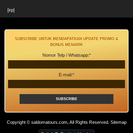
[irp]
SUBSCRIBE UNTUK MENDAPATKAN UPDATE PROMO &
BONUS MENARIK
Nomor Telp / Whatsapp:*
E-mail:*
Copyright © saldomatours.com, All Rights Reserved.
Sitemap