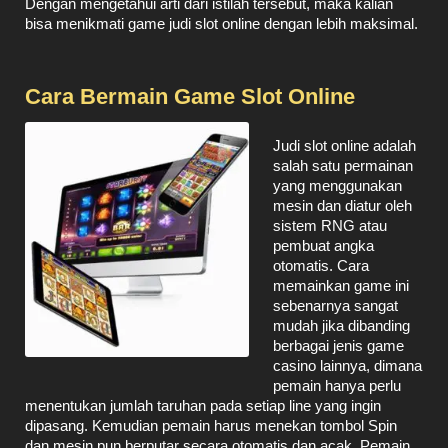
Dengan mengetahui arti dari istilah tersebut, maka kalian
bisa menikmati game judi slot online dengan lebih maksimal.
Cara Bermain Game Slot Online
Judi slot online adalah
salah satu permainan
yang menggunakan
mesin dan diatur oleh
sistem RNG atau
pembuat angka
otomatis. Cara
memainkan game ini
sebenarnya sangat
mudah jika dibanding
berbagai jenis game
casino lainnya, dimana
pemain hanya perlu
menentukan jumlah taruhan pada setiap line yang ingin
dipasang. Kemudian pemain harus menekan tombol Spin
dan mesin pun berputar secara otomatis dan acak. Pemain