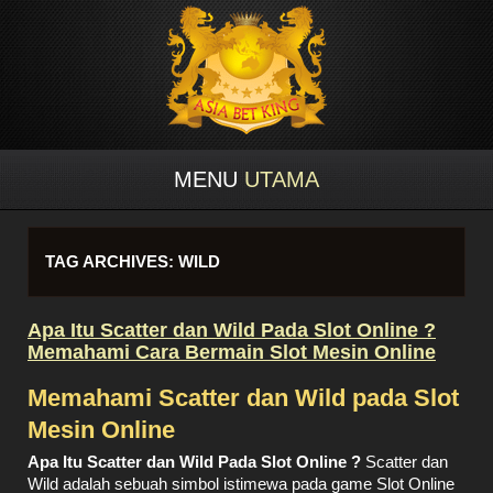
MENU
UTAMA
TAG ARCHIVES:
WILD
Apa Itu Scatter dan Wild Pada Slot Online ?
Memahami Cara Bermain Slot Mesin Online
Memahami Scatter dan Wild pada Slot
Mesin Online
Apa Itu Scatter dan Wild Pada Slot Online ?
Scatter dan
Wild adalah sebuah simbol istimewa pada game Slot Online