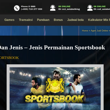
Games
Transaksi
Panduan
Bonus
Jadwal bola
Kalkulator Mix 
Home
»
Agen Judi Online
Dan Jenis – Jenis Permainan Sportsbook
PORTSBOOK