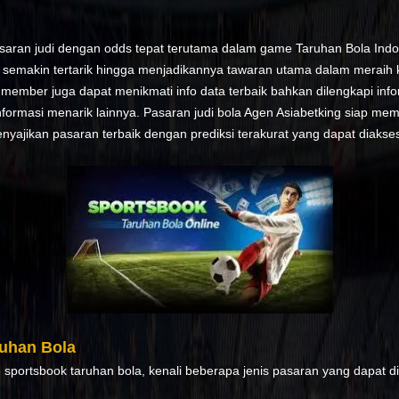
saran judi dengan odds tepat terutama dalam game Taruhan Bola Indo
 semakin tertarik hingga menjadikannya tawaran utama dalam meraih
, member juga dapat menikmati info data terbaik bahkan dilengkapi inf
 informasi menarik lainnya. Pasaran judi bola Agen Asiabetking siap
enyajikan pasaran terbaik dengan prediksi terakurat yang dapat diaks
ruhan Bola
sportsbook taruhan bola, kenali beberapa jenis pasaran yang dapat dim