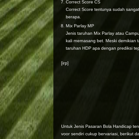
Correct Score CS
Correct Score tentunya sudah sangat
berapa.
Mix Parlay MP
Jenis taruhan Mix Parlay atau Campur
kali memasang bet. Meski demikian 
taruhan HDP apa dengan prediksi tep
[irp]
Untuk Jenis Pasaran Bola Handicap ter
voor sendiri cukup bervariasi, berikut