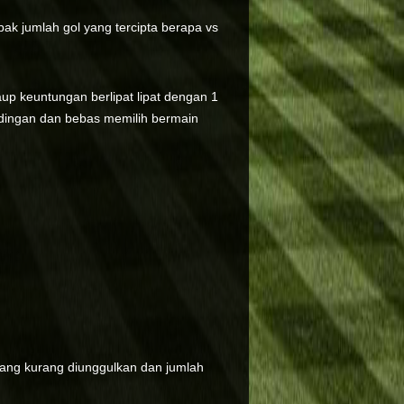
ak jumlah gol yang tercipta berapa vs
aup keuntungan berlipat lipat dengan 1
ndingan dan bebas memilih bermain
yang kurang diunggulkan dan jumlah