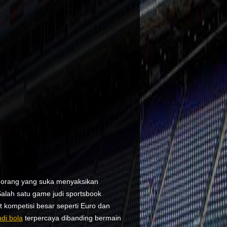
k orang yang suka menyaksikan
alah satu game judi sportsbook
 kompetisi besar seperti Euro dan
udi bola
terpercaya dibanding bermain