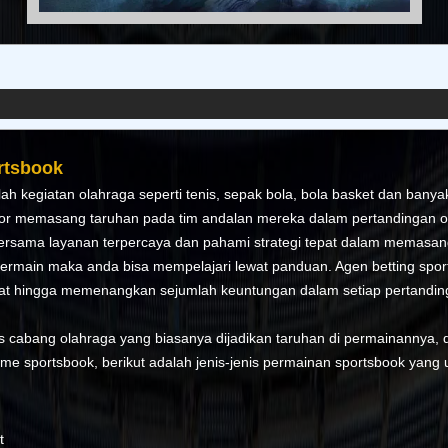
rtsbook
ah kegiatan olahraga seperti tenis, sepak bola, bola basket dan banyak
tor memasang taruhan pada tim andalan mereka dalam pertandingan ola
bersama layanan terpercaya dan pahami strategi tepat dalam memasan
main maka anda bisa mempelajari lewat panduan. Agen betting spo
urat hingga memenangkan sejumlah keuntungan dalam setiap pertandin
nis cabang olahraga yang biasanya dijadikan taruhan di permainannya
e sportsbook, berikut adalah jenis-jenis permainan sportsbook yang
t