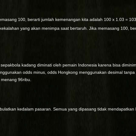
memasang 100, berarti jumlah kemenangan kita adalah 100 x 1.03 = 10
 kekalahan yang akan menimpa saat bertaruh. Jika memasang 100, bera
epakbola kadang diminati oleh pemain Indonesia karena bisa diminim
menggunakan odds minus, odds Hongkong menggunakan desimal tanpa
ka menang 96ribu.
dibulatkan kedalam pasaran. Semua yang dipasang tidak mendapatkan b