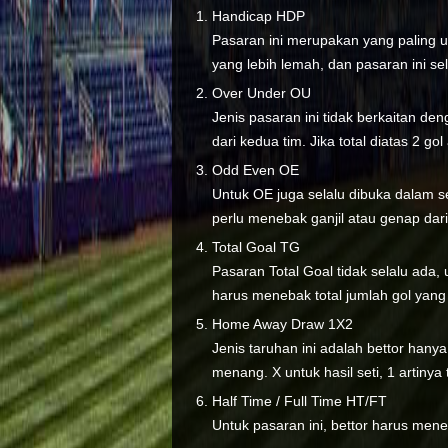
Handicap HDP
Pasaran ini merupakan yang paling 
yang lebih lemah, dan pasaran ini s
Over Under OU
Jenis pasaran ini tidak berkaitan d
dari kedua tim. Jika total diatas 2 go
Odd Even OE
Untuk OE juga selalu dibuka dalam s
perlu menebak ganjil atau genap dari 
Total Goal TG
Pasaran Total Goal tidak selalu ada,
harus menebak total jumlah gol yang 
Home Away Draw 1X2
Jenis taruhan ini adalah bettor han
menang. X untuk hasil seti, 1 artin
Half Time / Full Time HT/FT
Untuk pasaran ini, bettor harus me