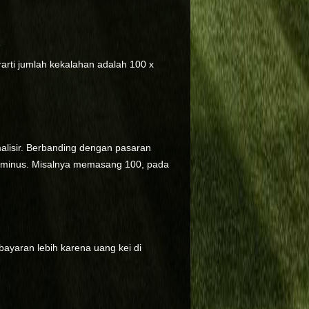
3
rti jumlah kekalahan adalah 100 x
alisir. Berbanding dengan pasaran
 minus. Misalnya memasang 100, pada
ayaran lebih karena uang kei di