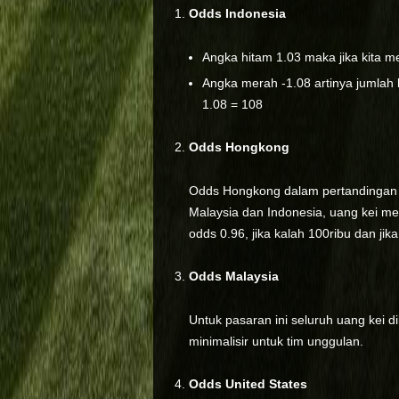
Odds Indonesia
Angka hitam 1.03 maka jika kita 
Angka merah -1.08 artinya jumlah
1.08 = 108
Odds Hongkong
Odds Hongkong dalam pertandingan s
Malaysia dan Indonesia, uang kei 
odds 0.96, jika kalah 100ribu dan ji
Odds Malaysia
Untuk pasaran ini seluruh uang kei 
minimalisir untuk tim unggulan.
Odds United States