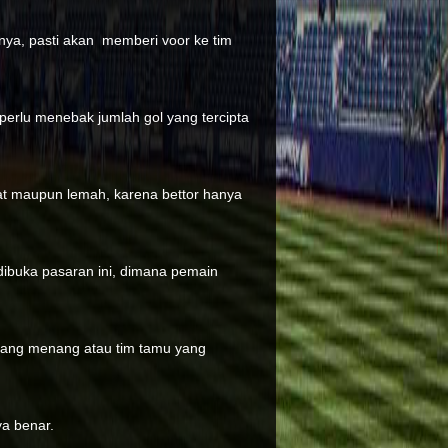
nya, pasti akan memberi voor ke tim
perlu menebak jumlah gol yang tercipta
uat maupun lemah, karena bettor hanya
 dibuka pasaran ini, dimana pemain
 yang menang atau tim tamu yang
a benar.