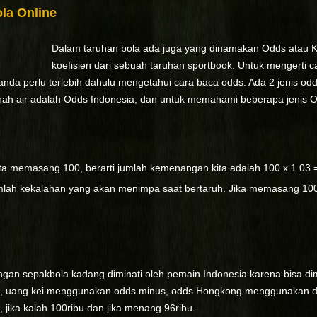
la Online
Dalam taruhan bola ada juga yang dinamakan Odds atau Kei
koefisien dari sebuah taruhan sportbook. Untuk mengerti
anda perlu terlebih dahulu mengetahui cara baca odds. Ada 2 jenis odd
ah air adalah Odds Indonesia, dan untuk memahami beberapa jenis Odd
ita memasang 100, berarti jumlah kemenangan kita adalah 100 x 1.03 
mlah kekalahan yang akan menimpa saat bertaruh. Jika memasang 100,
an sepakbola kadang diminati oleh pemain Indonesia karena bisa dim
a, uang kei menggunakan odds minus, odds Hongkong menggunakan de
jika kalah 100ribu dan jika menang 96ribu.