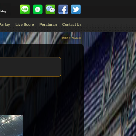
Parlay
Live Score
Peraturan
Contact Us
Home
»
nova88