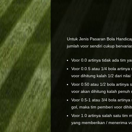
Untuk Jenis Pasaran Bola Handica
jumlah voor sendiri cukup bervari
Voor 0.0 artinya tidak ada tim 
Voor 0.0.5 atau 1/4 bola artiny
voor dihitung kalah 1/2 dari nila
Voor 0.50 atau 1/2 bola artinya 
voor akan dihitung kalah penuh d
Voor 0.5-1 atau 3/4 bola artinya
gol, maka tim pemberi voor dihi
Voor 1.0 artinya salah satu tim 
yang memberikan / menerima voo