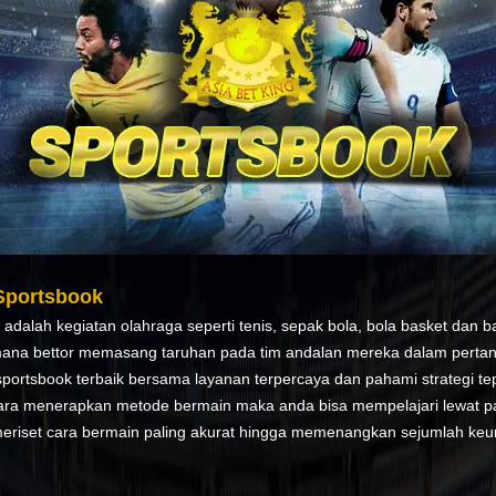
 Sportsbook
adalah kegiatan olahraga seperti tenis, sepak bola, bola basket dan 
imana bettor memasang taruhan pada tim andalan mereka dalam pertan
 sportsbook terbaik bersama layanan terpercaya dan pahami strategi 
ra menerapkan metode bermain maka anda bisa mempelajari lewat pa
eriset cara bermain paling akurat hingga memenangkan sejumlah keu