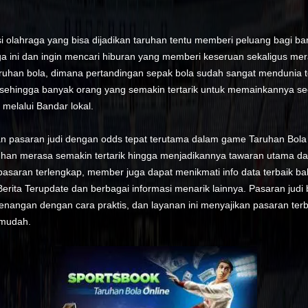
olahraga yang bisa dijadikan taruhan tentu memberi peluang bagi b
a ini dan ingin mencari hiburan yang memberi keseruan sekaligus me
 taruhan bola, dimana pertandingan sepak bola sudah sangat mendunia 
 sehingga banyak orang yang semakin tertarik untuk memainkannya se
melalui Bandar lokal.
an pasaran judi dengan odds tepat terutama dalam game Taruhan Bola 
uhan merasa semakin tertarik hingga menjadikannya tawaran utama d
pasaran terlengkap, member juga dapat menikmati info data terbaik bah
erita Terupdate dan berbagai informasi menarik lainnya. Pasaran judi 
gan dengan cara praktis, dan layanan ini menyajikan pasaran terba
 mudah.