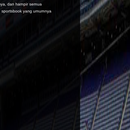
nnya, dan hampir semua
an sportsbook yang umumnya