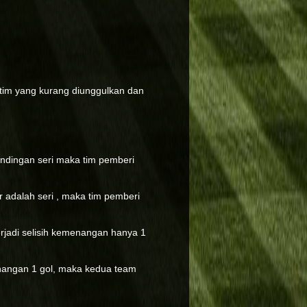
 tim yang kurang diunggulkan dan
tandingan seri maka tim pemberi
ir adalah seri , maka tim pemberi
terjadi selisih kemenangan hanya 1
emenangan 1 gol, maka kedua team