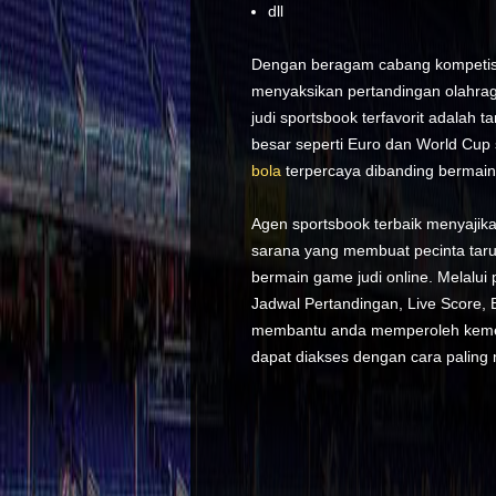
dll
Dengan beragam cabang kompetisi 
menyaksikan pertandingan olahrag
judi sportsbook terfavorit adalah
besar seperti Euro dan World Cup
bola
terpercaya dibanding bermain 
Agen sportsbook terbaik menyajik
sarana yang membuat pecinta tar
bermain game judi online. Melalui 
Jadwal Pertandingan, Live Score, B
membantu anda memperoleh kemenan
dapat diakses dengan cara paling