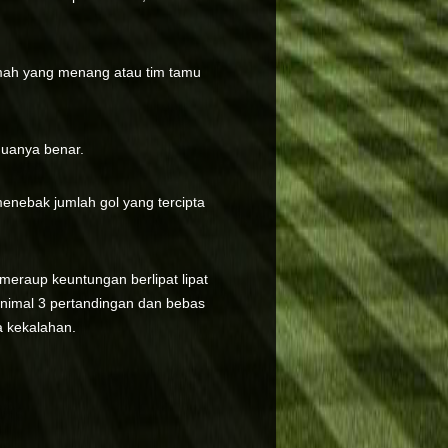
rumah yang menang atau tim tamu
muanya benar.
menebak jumlah gol yang tercipta
 meraup keuntungan berlipat lipat
inimal 3 pertandingan dan bebas
a kekalahan.