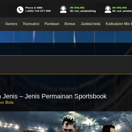
Games
Transaksi
Panduan
Bonus
Jadwal bola
Kalkulator Mix 
n Jenis – Jenis Permainan Sportsbook
kor Bola