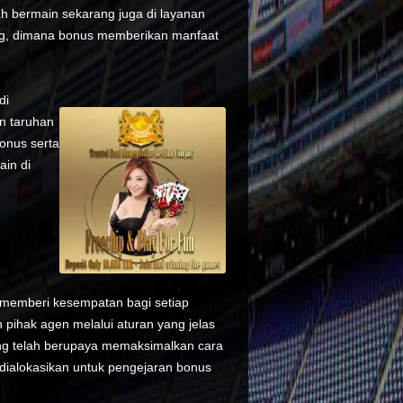
h bermain sekarang juga di layanan
tking, dimana bonus memberikan manfaat
di
in taruhan
onus serta
in di
 memberi kesempatan bagi setiap
pihak agen melalui aturan yang jelas
ang telah berupaya memaksimalkan cara
dialokasikan untuk pengejaran bonus