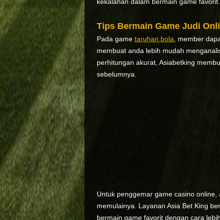
kekalahan dalam bermain game favorit.
Tips Bermain Game Judi Onl
Pada game
taruhan bola
, member dapa
membuat anda lebih mudah menganalisa
perhitungan akurat, Asiabetking membuka
sebelumnya.
Untuk penggemar game casino online,
memulainya. Layanan Asia Bet King b
bermain game favorit dengan cara leb