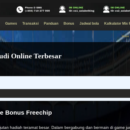
Games
Transaksi
Panduan
Bonus
Jadwal bola
Kalkulator Mix 
Home
udi Online Terbesar
ne Bonus Freechip
ejutan hadiah teramat besar. Dalam bergabung dan bermain di game j