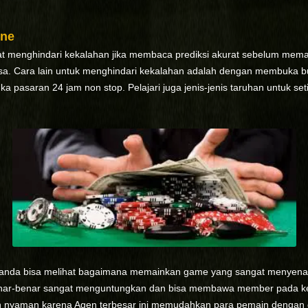
ine
t menghindari kekalahan jika membaca prediksi akurat sebelum memas
. Cara lain untuk menghindari kekalahan adalah dengan membuka bu
 pasaran 24 jam non stop. Pelajari juga jenis-jenis taruhan untuk seti
 anda bisa melihat bagaimana memainkan game yang sangat menyena
enar-benar sangat menguntungkan dan bisa membawa member pada kek
ih nyaman karena Agen terbesar ini memudahkan para pemain dengan d