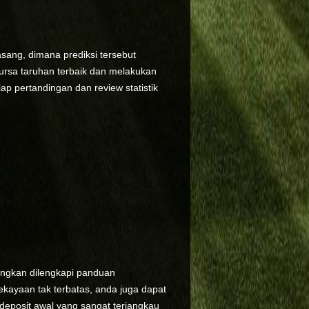
ang, dimana prediksi tersebut
rsa taruhan terbaik dan melakukan
ap pertandingan dan review statistik
ngkan dilengkapi panduan
ayaan tak terbatas, anda juga dapat
eposit awal yang sangat terjangkau