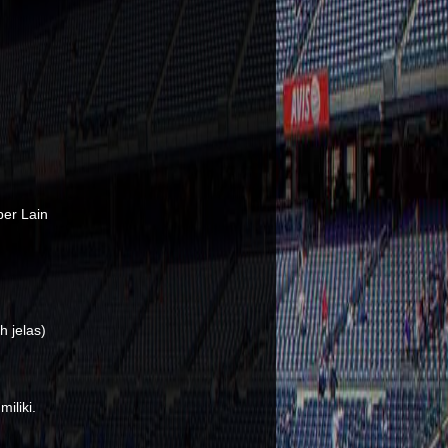
er Lain
 jelas)
iliki.