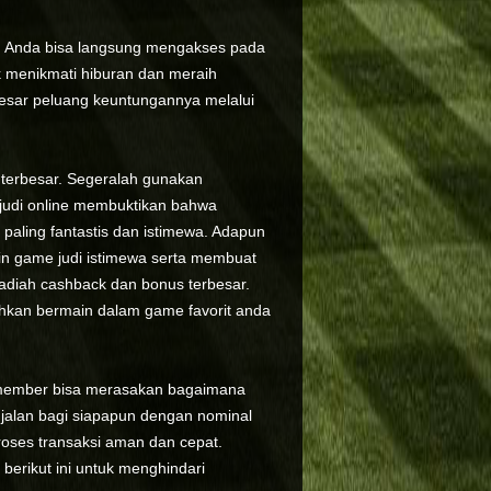
s. Anda bisa langsung mengakses pada
k menikmati hiburan dan meraih
esar peluang keuntungannya melalui
 terbesar. Segeralah gunakan
udi online membuktikan bahwa
aling fantastis dan istimewa. Adapun
n game judi istimewa serta membuat
diah cashback dan bonus terbesar.
hkan bermain dalam game favorit anda
a member bisa merasakan bagaimana
jalan bagi siapapun dengan nominal
roses transaksi aman dan cepat.
erikut ini untuk menghindari