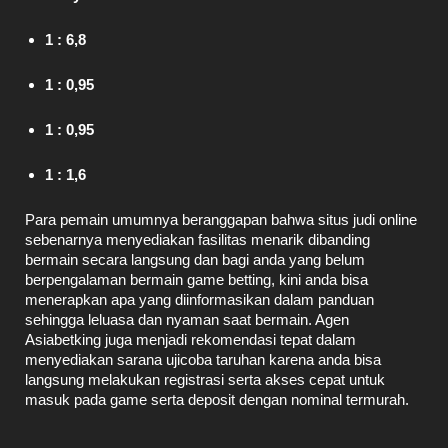
1 : 6,8
1 : 0,95
1 : 0,95
1 : 1,6
Para pemain umumnya beranggapan bahwa situs judi online
sebenarnya menyediakan fasilitas menarik dibanding
bermain secara langsung dan bagi anda yang belum
berpengalaman bermain game betting, kini anda bisa
menerapkan apa yang diinformasikan dalam panduan
sehingga leluasa dan nyaman saat bermain. Agen
Asiabetking juga menjadi rekomendasi tepat dalam
menyediakan sarana ujicoba taruhan karena anda bisa
langsung melakukan registrasi serta akses cepat untuk
masuk pada game serta deposit dengan nominal termurah.