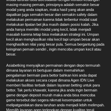
masing-masing pemain, prinsipnya adalah semakin besar
modal yang anda siapkan, maka hasil yang akan anda
dapatkan juga semakin besar dan semakin safety dalam
melakukan permainan karena tidak terbentur modal saat
melakukan lipatan bet jika masih dalam posisi kalah. Jika
anda hanya memiliki modal yang kecil, tidak menjadi
masalah karena tetap bisa melakukan strategi ini. Umpan
kecil akan menghasilkan nilai kecil tapi umpan besar akan
menghasilkan nilai yang besar pula. Semua bergantung pada
keinginan pemain sendiri , ingin mencoba umpan kecil atau
besar.
Asiabetking menyajikan permainan dengan depo termurah
dimana layanan ini bertujuan dalam memahirkan
pengalaman bermain para bettor bahkan kini anda dapat
melakukan akses secara cepat dimana Agen IDN Live
memberi fasilitas terbaik dalam layanan betting untuk para
bettor. Tak perlu khawatir, karena jika anda ingin bermain
game dengan deposit murah maka anda bisa mencoba
game tersebut dan segera nikmati kesempatan untuk
melipatgandakan dana taruhan anda menjadi lebih melimpah.
Memilih layanan agen terlengkap dengan kualitas teruji