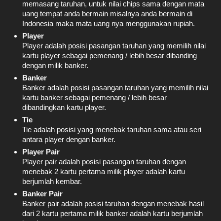
memasang taruhan, untuk nilai chips sama dengan mata
uang tempat anda bermain misalnya anda bermain di
Indonesia maka mata uang nya menggunakan rupiah.
Player
Player adalah posisi pasangan taruhan yang memilih nilai
kartu player sebagai pemenang / lebih besar dibanding
dengan milik banker.
Banker
Banker adalah posisi pasangan taruhan yang memilih nilai
kartu banker sebagai pemenang / lebih besar
dibandingkan kartu player.
Tie
Tie adalah posisi yang menebak taruhan sama atau seri
antara player dengan banker.
Player Pair
Player pair adalah posisi pasangan taruhan dengan
menebak 2 kartu pertama milik player adalah kartu
berjumlah kembar.
Banker Pair
Banker pair adalah posisi taruhan dengan menebak hasil
dari 2 kartu pertama milik banker adalah kartu berjumlah