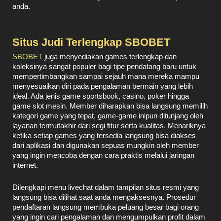
anda.
Situs Judi Terlengkap SBOBET
SBOBET
juga menyediakan games terlengkap dan
koleksinya sangat populer bagi tipe pendatang baru untuk
mempertimbangkan sampai sejauh mana mereka mampu
menyesuaikan diri pada pengalaman bermain yang lebih
ideal. Ada jenis game sportsbook, casino, poker hingga
game slot mesin. Member diharapkan bisa langsung memilih
kategori game yang tepat, game-game inipun
ditunjang oleh
layanan termutakhir dari segi fitur serta kualitas. Menariknya
ketika setiap games yang tersedia langsung bisa diakses
dari aplikasi dan digunakan sepuas mungkin oleh member
yang ingin mencoba dengan cara praktis melalui jaringan
internet.
Dilengkapi menu livechat dalam tampilan situs resmi yang
langsung bisa dilihat saat anda mengaksesnya. Prosedur
pendaftaran langsung membuka peluang besar bagi orang
yang ingin cari pengalaman dan mengumpulkan profit dalam