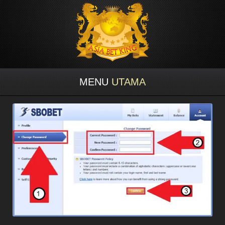
MENU
UTAMA