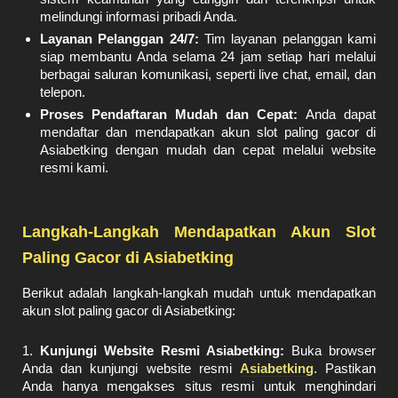
melindungi informasi pribadi Anda.
Layanan Pelanggan 24/7:
Tim layanan pelanggan kami
siap membantu Anda selama 24 jam setiap hari melalui
berbagai saluran komunikasi, seperti live chat, email, dan
telepon.
Proses Pendaftaran Mudah dan Cepat:
Anda dapat
mendaftar dan mendapatkan akun slot paling gacor di
Asiabetking dengan mudah dan cepat melalui website
resmi kami.
Langkah-Langkah Mendapatkan Akun Slot
Paling Gacor di Asiabetking
Berikut adalah langkah-langkah mudah untuk mendapatkan
akun slot paling gacor di Asiabetking:
1.
Kunjungi Website Resmi Asiabetking:
Buka browser
Anda dan kunjungi website resmi
Asiabetking
. Pastikan
Anda hanya mengakses situs resmi untuk menghindari