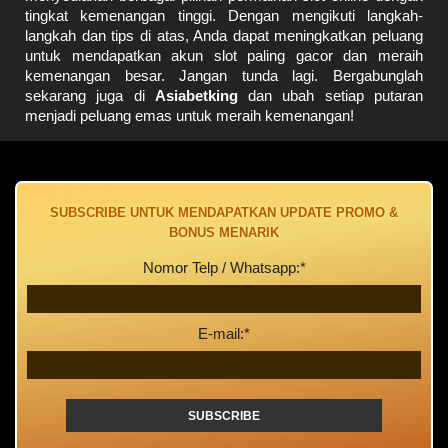
tingkat kemenangan tinggi. Dengan mengikuti langkah-
langkah dan tips di atas, Anda dapat meningkatkan peluang
untuk mendapatkan akun slot paling gacor dan meraih
kemenangan besar. Jangan tunda lagi. Bergabunglah
sekarang juga di
Asiabetking
dan ubah setiap putaran
menjadi peluang emas untuk meraih kemenangan!
SUBSCRIBE UNTUK MENDAPATKAN UPDATE PROMO &
BONUS MENARIK
Nomor Telp / Whatsapp:*
E-mail:*