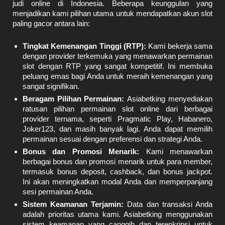
judi online di Indonesia. Beberapa keunggulan yang
menjadikan kami pilihan utama untuk mendapatkan akun slot
paling gacor antara lain:
Tingkat Kemenangan Tinggi (RTP):
Kami bekerja sama
dengan provider terkemuka yang menawarkan permainan
slot dengan RTP yang sangat kompetitif. Ini membuka
peluang emas bagi Anda untuk meraih kemenangan yang
sangat signifikan.
Beragam Pilihan Permainan:
Asiabetking menyediakan
ratusan pilihan permainan slot online dari berbagai
provider ternama, seperti Pragmatic Play, Habanero,
Joker123, dan masih banyak lagi. Anda dapat memilih
permainan sesuai dengan preferensi dan strategi Anda.
Bonus dan Promosi Menarik:
Kami menawarkan
berbagai bonus dan promosi menarik untuk para member,
termasuk bonus deposit, cashback, dan bonus jackpot.
Ini akan meningkatkan modal Anda dan memperpanjang
sesi permainan Anda.
Sistem Keamanan Terjamin:
Data dan transaksi Anda
adalah prioritas utama kami. Asiabetking menggunakan
sistem keamanan yang canggih dan terenkripsi untuk