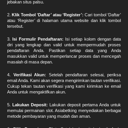
jebakan situs palsu.
2.
Klik Tombol ‘Daftar’ atau ‘Register’:
Cari tombol ‘Daftar’
atau ‘Register’ di halaman utama website dan klik tombol
tersebut.
3.
Isi Formulir Pendaftaran:
Isi setiap kolom dengan data
diri yang lengkap dan valid untuk mempermudah proses
pendaftaran Anda. Pastikan setiap data yang Anda
masukkan valid untuk memperlancar proses dan mencegah
masalah di masa depan.
4.
Verifikasi Akun:
Setelah pendaftaran selesai, periksa
email Anda. Kami akan segera mengirimkan tautan verifikasi.
Cukup tekan tautan verifikasi yang kami kirimkan ke email
Anda untuk mengaktifkan akun.
5.
Lakukan Deposit:
Lakukan deposit pertama Anda untuk
memulai permainan slot. Asiabetking menyediakan berbagai
metode pembayaran yang mudah dan aman.