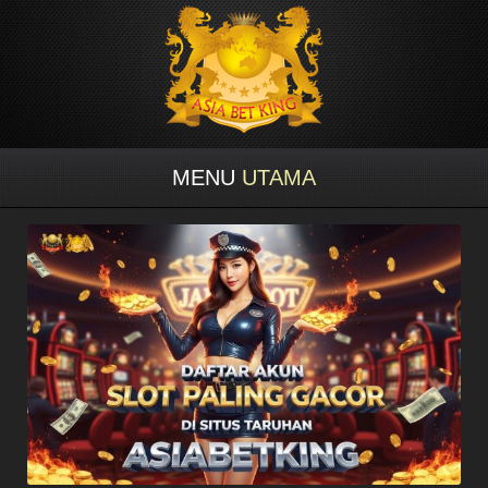
MENU
UTAMA