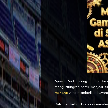
Apakah Anda sering merasa frus
menguntungkan tentu menjadi t
menang
yang memberikan bayaran
Dalam artikel ini, kita akan memb