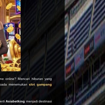
me online? Mencari hiburan yang
aripada menemukan
slot gampang
erti
Asiabetking
menjadi destinasi