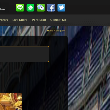
Parlay
Live Score
Peraturan
Contact Us
Home
»
slotgacor