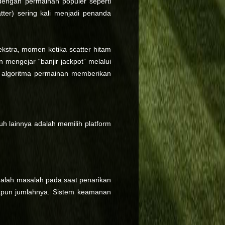
 dengan permainan populer seperti
tter) sering kali menjadi penanda
ekstra, momen ketika scatter hitam
 mengejar “banjir jackpot” melalui
na algoritma permainan memberikan
h lainnya adalah memilih platform
adalah masalah pada saat penarikan
papun jumlahnya. Sistem keamanan