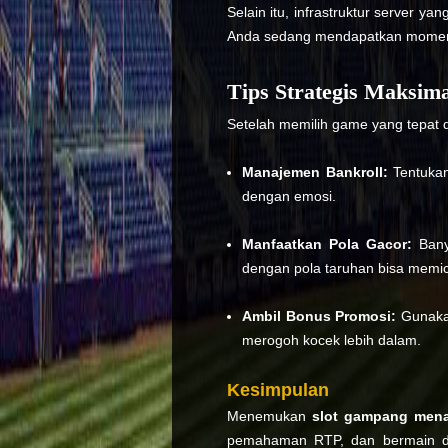
Selain itu, infrastruktur server 
Anda sedang mendapatkan mome
Tips Strategis Maksi
Setelah memilih game yang tepat d
Manajemen Bankroll:
Tentukan
dengan emosi.
Manfaatkan Pola Gacor:
Banya
dengan pola taruhan bisa memicu
Ambil Bonus Promosi:
Gunakan
merogoh kocek lebih dalam.
Kesimpulan
Menemukan
slot gampang men
pemahaman RTP, dan bermain di 