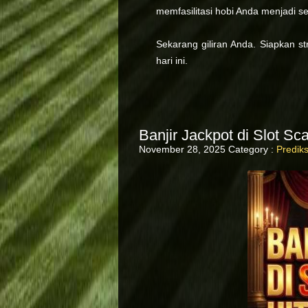
memfasilitasi hobi Anda menjadi se
Sekarang giliran Anda. Siapkan st
hari ini.
Banjir Jackpot di Slot Sc
November 28, 2025
Category :
Prediks