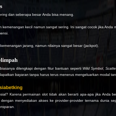
s
sering dan seberapa besar Anda bisa menang.
kemenangan kecil namun sangat sering. Ini sangat cocok jika Anda 
ensi.
emenangan jarang, namun nilainya sangat besar (jackpot).
elimpah
sanya dilengkapi dengan fitur bantuan seperti
Wild Symbol
,
Scatte
ndapatkan bayaran tanpa harus terus menerus mengeluarkan modal ta
siabetking
usial? Karena permainan slot tidak akan berarti apa-apa jika Anda b
 dengan menyediakan akses ke provider-provider ternama dunia sep
ansparan.