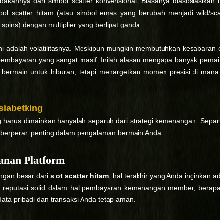
dakannya dari simbol scatter konvensional. Biasanya diasosiasikan
ol scatter hitam (atau simbol emas yang berubah menjadi wild/sca
e spins) dengan multiplier yang berlipat ganda.
ini adalah volatilitasnya. Meskipun mungkin membutuhkan kesabaran 
 pembayaran yang sangat masif. Inilah alasan mengapa banyak pemain
anya bermain untuk hiburan, tetapi menargetkan momen presisi di ma
siabetking
arus dimainkan hanyalah separuh dari strategi kemenangan. Separu
berperan penting dalam pengalaman bermain Anda.
manan Platform
ngan besar dari
slot scatter hitam
, hal terakhir yang Anda inginkan 
iki reputasi solid dalam hal pembayaran kemenangan member, bera
data pribadi dan transaksi Anda tetap aman.