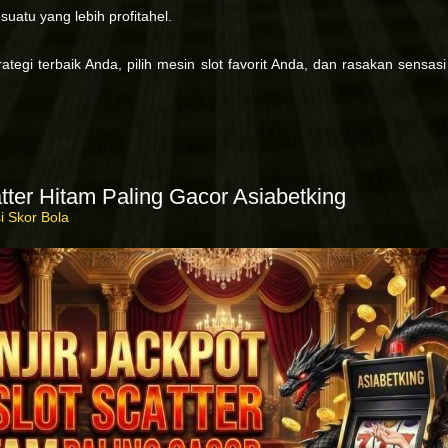
suatu yang lebih profitahel.
rategi terbaik Anda, pilih mesin slot favorit Anda, dan rasakan se
atter Hitam Paling Gacor Asiabetking
i Skor Bola