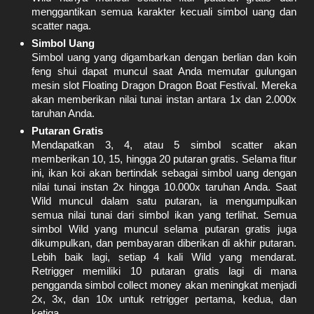
menggantikan semua karakter kecuali simbol uang dan
scatter naga.
Simbol Uang
Simbol uang yang digambarkan dengan berlian dan koin
feng shui dapat muncul saat Anda memutar gulungan
mesin slot Floating Dragon Dragon Boat Festival. Mereka
akan memberikan nilai tunai instan antara 1x dan 2.000x
taruhan Anda.
Putaran Gratis
Mendapatkan 3, 4, atau 5 simbol scatter akan
memberikan 10, 15, hingga 20 putaran gratis. Selama fitur
ini, ikan koi akan bertindak sebagai simbol uang dengan
nilai tunai instan 2x hingga 10.000x taruhan Anda. Saat
Wild muncul dalam satu putaran, ia mengumpulkan
semua nilai tunai dari simbol ikan yang terlihat. Semua
simbol Wild yang muncul selama putaran gratis juga
dikumpulkan, dan pembayaran diberikan di akhir putaran.
Lebih baik lagi, setiap 4 kali Wild yang mendarat.
Retrigger memiliki 10 putaran gratis lagi di mana
pengganda simbol collect money akan meningkat menjadi
2x, 3x, dan 10x untuk retrigger pertama, kedua, dan
ketiga.