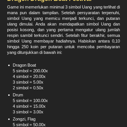
Game ini memerlukan minimal 3 simbol Uang yang terlihat di
mana pun dalam tampilan. Setelah persyaratan terpenuhi,
simbol Uang yang memicu menjadi terkunci, dan putaran
ulang dimulai. Anda akan mendapatkan simbol Uang dan
posisi kosong, dan yang pertama mengatur ulang jumlah
respin sambil terkunci sendiri. Setelah fitur berakhir, semua
simbol Uang membayar hadiahnya. Habiskan antara 0,10
hingga 250 koin per putaran untuk mencoba pembayaran
yang ditunjukkan di bawah ini:
Dragon Boat
5 simbol = 200.00x
4 simbol = 20.00x
3 simbol = 5.00x
2 simbol = 0.50x
Drum
5 simbol = 100.00x
4 simbol = 15.00x
3 simbol = 3.00x
Zongzi, Flag
5 simbol = 50.00x