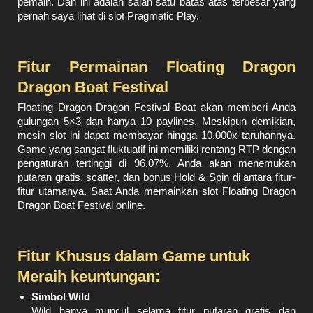
pemain. Dan ini adalah salah satu batas atas terbesar yang
pernah saya lihat di slot Pragmatic Play.
Fitur Permainan Floating Dragon
Dragon Boat Festival
Floating Dragon Dragon Festival Boat akan memberi Anda
gulungan 5×3 dan hanya 10 paylines. Meskipun demikian,
mesin slot ini dapat membayar hingga 10.000x taruhannya.
Game yang sangat fluktuatif ini memiliki rentang RTP dengan
pengaturan tertinggi di 96,07%. Anda akan menemukan
putaran gratis, scatter, dan bonus Hold & Spin di antara fitur-
fitur utamanya. Saat Anda memainkan slot Floating Dragon
Dragon Boat Festival online.
Fitur Khusus dalam Game untuk
Meraih keuntungan:
Simbol Wild
Wild hanya muncul selama fitur putaran gratis dan