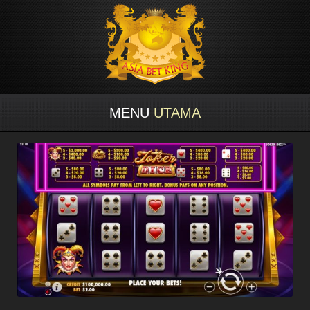
MENU
UTAMA