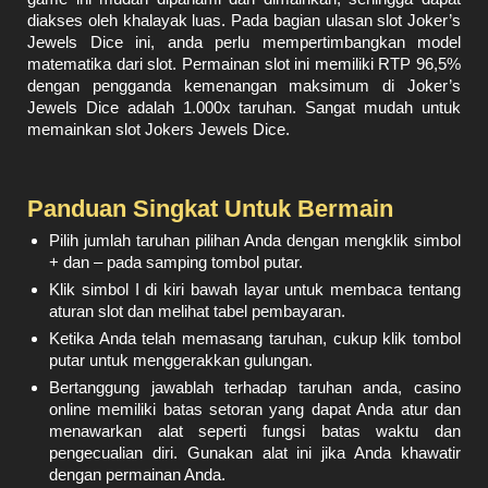
diakses oleh khalayak luas. Pada bagian ulasan slot Joker’s
Jewels Dice ini, anda perlu mempertimbangkan model
matematika dari slot. Permainan slot ini memiliki RTP 96,5%
dengan pengganda kemenangan maksimum di Joker’s
Jewels Dice adalah 1.000x taruhan. Sangat mudah untuk
memainkan slot Jokers Jewels Dice.
Panduan Singkat Untuk Bermain
Pilih jumlah taruhan pilihan Anda dengan mengklik simbol
+ dan – pada samping tombol putar.
Klik simbol I di kiri bawah layar untuk membaca tentang
aturan slot dan melihat tabel pembayaran.
Ketika Anda telah memasang taruhan, cukup klik tombol
putar untuk menggerakkan gulungan.
Bertanggung jawablah terhadap taruhan anda, casino
online memiliki batas setoran yang dapat Anda atur dan
menawarkan alat seperti fungsi batas waktu dan
pengecualian diri. Gunakan alat ini jika Anda khawatir
dengan permainan Anda.