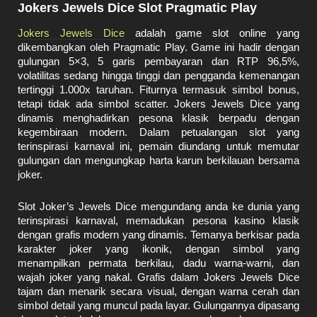
Jokers Jewels Dice Slot Pragmatic Play
Jokers Jewels Dice
adalah game slot online yang
dikembangkan oleh Pragmatic Play. Game ini hadir dengan
gulungan 5×3, 5 garis pembayaran dan RTP 96,5%,
volatilitas sedang hingga tinggi dan pengganda kemenangan
tertinggi 1.000x taruhan. Fiturnya termasuk simbol bonus,
tetapi tidak ada simbol scatter. Jokers Jewels Dice yang
dinamis menghadirkan pesona klasik berpadu dengan
kegembiraan modern. Dalam petualangan slot yang
terinspirasi karnaval ini, pemain diundang untuk memutar
gulungan dan mengungkap harta karun berkilauan bersama
joker.
Slot Joker’s Jewels Dice mengundang anda ke dunia yang
terinspirasi karnaval, memadukan pesona kasino klasik
dengan grafis modern yang dinamis. Temanya berkisar pada
karakter joker yang ikonik, dengan simbol yang
menampilkan permata berkilau, dadu warna-warni, dan
wajah joker yang nakal. Grafis dalam Jokers Jewels Dice
tajam dan menarik secara visual, dengan warna cerah dan
simbol detail yang muncul pada layar. Gulungannya dipasang