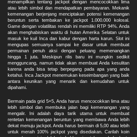
menampilkan tentang jackpot dengan mencocokkan lima
atau lebih simbol dan mendapatkan pembayaran. Mekanik
kemenangan berjenjang menciptakan potensi kemenangan
beruntun serta tembakan ke jackpot 1.000.000 kolosal.
Game dengan volatilitas rendah ini memiliki RTP 94%. Anda
akan menghabiskan waktu di hutan Amerika Selatan untuk
masuk ke kuil Inca dan kabur dengan harta karun. Slot ini
mengupas semuanya sampai ke dasar untuk membuat
permainan penuh aksi dengan peluang memenangkan
hingga 1 juta. Meskipun rilis baru ini mungkin sedikit
mengguncang, namun tidak akan membuat Anda kesulitan
karena anda bisa tetap berpegang pada apa yang anda
ketahui. Inca Jackpot menemukan keseimbangan yang baik
antara keunikan yang menarik dan kemudahan untuk
dipahami.
Bermain pada grid 5×5, Anda harus mencocokkan lima atau
lebih simbol dan membuka jalan bagi kemenangan yang
mengalir. Ini adalah daya tarik utama untuk membuat
rentetan kemenangan beruntun yang membawa Anda lebih
dekat menuju jackpot. Anda harus bermain di 5,00 atau lebih
untuk meraih 100% jackpot yang disediakan. Carilah koin