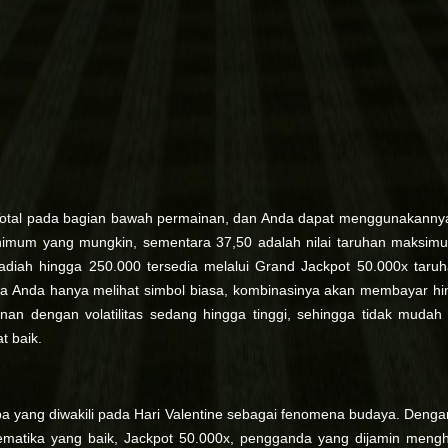
tal pada bagian bawah permainan, dan Anda dapat menggunakannya
minimum yang mungkin, sementara 37,50 adalah nilai taruhan maksim
Hadiah hingga 250.000 tersedia melalui Grand Jackpot 50.000x taruh
Jika Anda hanya melihat simbol biasa, kombinasinya akan membayar hi
inan dengan volatilitas sedang hingga tinggi, sehingga tidak mud
t baik.
pa yang diwakili pada Hari Valentine sebagai fenomena budaya. Deng
atematika yang baik, Jackpot 50.000x, pengganda yang dijamin mengh