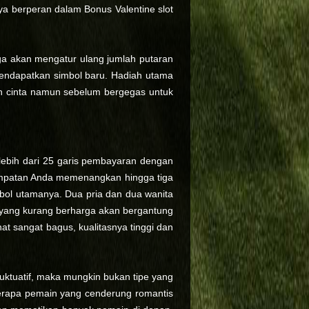
ya berperan dalam Bonus Valentine slot
ga akan mengatur ulang jumlah putaran
endapatkan simbol baru. Hadiah utama
atuh cinta namun sebelum bergegas untuk
 lebih dari 25 garis pembayaran dengan
kesempatan Anda memenangkan hingga tiga
bol utamanya. Dua pria dan dua wanita
 yang kurang berharga akan bergantung
at sangat bagus, kualitasnya tinggi dan
luktuatif, maka mungkin bukan tipe yang
erapa pemain yang cenderung romantis