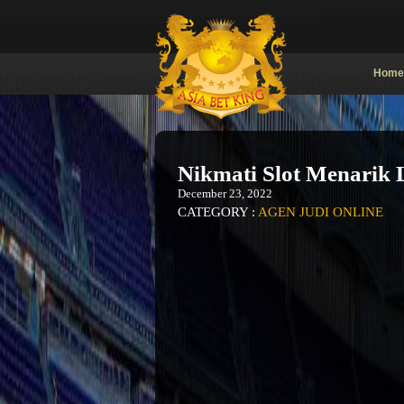
Home
Nikmati Slot Menarik 
December 23, 2022
CATEGORY :
AGEN JUDI ONLINE