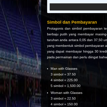
Simbol dan Pembayaran
Protagonis dan simbol pembayaran ter
berbaju putih yang membayar masing-m
taruhan anda antara 0,05 dan 37,50 un
yang membentuk simbol pembayaran ata
yang dapat membayar hingga 30 kredit 
pada permainan dan perlu diingat bah
Man with Glasses
3 simbol = 37.50
4 simbol = 225.00
5 simbol = 1,500.00
Woman with Glasses
3 simbol = 22.50
4 simbol = 150.00