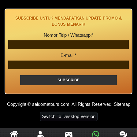
SUBSCRIBE UNTUK MENDAPATKAN UPDATE PROMO &
BONUS MENARIK
Nomor Telp / Whatsapp:*
E-mail:*
Copyright © saldomatours.com, All Rights Reserved.
Sitemap
Switch To Desktop Version