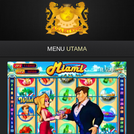
MENU
UTAMA