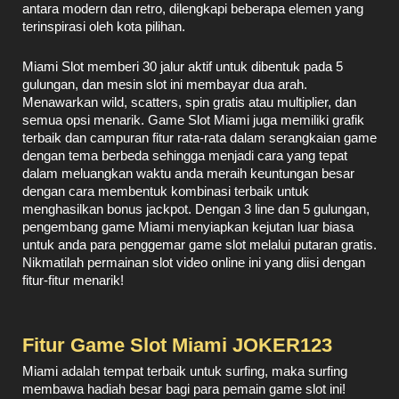
antara modern dan retro, dilengkapi beberapa elemen yang
terinspirasi oleh kota pilihan.
Miami Slot memberi 30 jalur aktif untuk dibentuk pada 5
gulungan, dan mesin slot ini membayar dua arah.
Menawarkan wild, scatters, spin gratis atau multiplier, dan
semua opsi menarik. Game Slot Miami juga memiliki grafik
terbaik dan campuran fitur rata-rata dalam serangkaian game
dengan tema berbeda sehingga menjadi cara yang tepat
dalam meluangkan waktu anda meraih keuntungan besar
dengan cara membentuk kombinasi terbaik untuk
menghasilkan bonus jackpot. Dengan 3 line dan 5 gulungan,
pengembang game Miami menyiapkan kejutan luar biasa
untuk anda para penggemar game slot melalui putaran gratis.
Nikmatilah permainan slot video online ini yang diisi dengan
fitur-fitur menarik!
Fitur Game Slot Miami JOKER123
Miami adalah tempat terbaik untuk surfing, maka surfing
membawa hadiah besar bagi para pemain game slot ini!