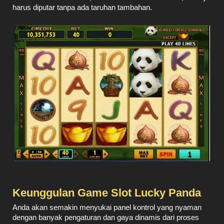
harus diputar tanpa ada taruhan tambahan.
Keunggulan Game Slot Lucky Panda
Anda akan semakin menyukai panel kontrol yang nyaman
dengan banyak pengaturan dan gaya dinamis dari proses