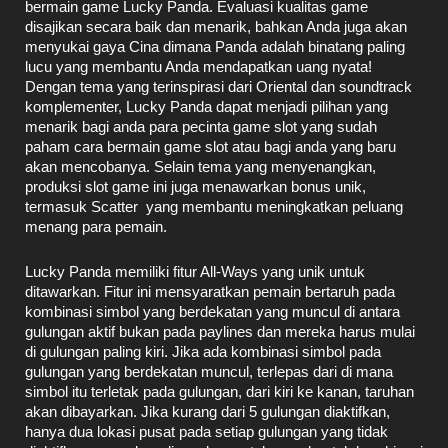
bermain game Lucky Panda. Evaluasi kualitas game
disajikan secara baik dan menarik, bahkan Anda juga akan
menyukai gaya Cina dimana Panda adalah binatang paling
lucu yang membantu Anda mendapatkan uang nyata!
Dengan tema yang terinspirasi dari Oriental dan soundtrack
komplementer, Lucky Panda dapat menjadi pilihan yang
menarik bagi anda para pecinta game slot yang sudah
paham cara bermain game slot atau bagi anda yang baru
akan mencobanya. Selain tema yang menyenangkan,
produksi slot game ini juga menawarkan bonus unik,
termasuk Scatter yang membantu meningkatkan peluang
menang para pemain.
Lucky Panda memiliki fitur All-Ways yang unik untuk
ditawarkan. Fitur ini mensyaratkan pemain bertaruh pada
kombinasi simbol yang berdekatan yang muncul di antara
gulungan aktif bukan pada paylines dan mereka harus mulai
di gulungan paling kiri. Jika ada kombinasi simbol pada
gulungan yang berdekatan muncul, terlepas dari di mana
simbol itu terletak pada gulungan, dari kiri ke kanan, taruhan
akan dibayarkan. Jika kurang dari 5 gulungan diaktifkan,
hanya dua lokasi pusat pada setiap gulungan yang tidak