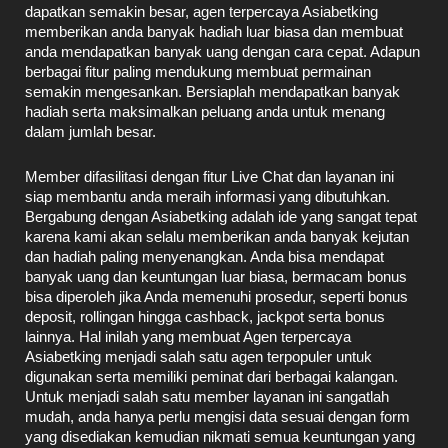
dapatkan semakin besar, agen terpercaya Asiabetking
memberikan anda banyak hadiah luar biasa dan membuat
anda mendapatkan banyak uang dengan cara cepat. Adapun
berbagai fitur paling mendukung membuat permainan
semakin mengesankan. Bersiaplah mendapatkan banyak
hadiah serta maksimalkan peluang anda untuk menang
dalam jumlah besar.
Member difasilitasi dengan fitur Live Chat dan layanan ini
siap membantu anda meraih informasi yang dibutuhkan.
Bergabung dengan Asiabetking adalah ide yang sangat tepat
karena kami akan selalu memberikan anda banyak kejutan
dan hadiah paling menyenangkan. Anda bisa mendapat
banyak uang dan keuntungan luar biasa, bermacam bonus
bisa diperoleh jika Anda memenuhi prosedur, seperti bonus
deposit, rollingan hingga cashback, jackpot serta bonus
lainnya. Hal inilah yang membuat Agen terpercaya
Asiabetking menjadi salah satu agen terpopuler untuk
digunakan serta memiliki peminat dari berbagai kalangan.
Untuk menjadi salah satu member layanan ini sangatlah
mudah, anda hanya perlu mengisi data sesuai dengan form
yang disediakan kemudian nikmati semua keuntungan yang