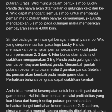
putaran Gratis. Wild muncul dalam bentuk simbol Lucky
Panda dan hanya akan ditampilkan di gulungan ke-2 dan ke-
4. Wild dapat mengganti semua simbol untuk membantu
pemain menciptakan lebih banyak kemenangan, jika Anda
mendapatkan 5 simbol pada gulungan maka memberikan
pembayaran senilai 4.000 koin.
Simbol pada game ini sangat beragam misalnya simbol Wild
yang direpresentasikan pada logo Lucky Panda,
menawarkan penampilan pemain secara eksklusif pada
drum permainan 2, 3 dan 4. Fitur bonus utama dari slot
diaktifkan menggunakan 3 Big Panda pada gulungan. dan
semua pembayaran berlipat ganda. Menambah jumlah
putaran bebas tentu bisa melalui 3 gambar panda. Setelah
itu, pemain akan kembali pada mode game utama.
Perhatikan bahwa spin gratis dapat diaktifkan kembali.
Anda bisa memiliki kesempatan untuk berpartisipasi dalam
game bonus. Hal ini dikompensasi melalui profitabilitas yang
luar biasa dari hampir setiap putaran permainan dan
kehadiran fungsi tambahan kesempatan ke-2. Dua drum,
dimana mereka muncul, secara otomatis dibekukan, sisanya