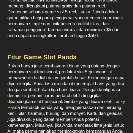
menang, dilengkapi putaran gratis dan putaran reel.
Dirancang sebagai game slot 5-reel, Lucky Panda adalah
game pilihan bagi para penggemar yang mencari kombinasi
permainan simple dan unik beserta profitabilitas, dan
ramahan pengguna. Taruhan dimulai dari minimum $5 dan
anda dapat meningkatkan taruhan hingga $500.
Fitur Game Slot Panda
Bukan hanya jalur pembayaran biasa yang datang dengan
permainan slot tradisional, produksi slot 5-gulungan ini
menawarkan hadiah dalam jumlah besar. Kemenangan dapat
diperoleh jika Anda bisa mendapatkan empat baris yang diisi
dengan simbol, bukan tiga baris biasa. Dengan konfigurasi
desain ini, pemain harus bertaruh lebih tinggi jika
dibandingkan slot tradisional. Simbol yang dibawa oleh
Lucky
Panda
termasuk panda yang menggemaskan dan beruang
kecil, ular, harimau, burung, dan monyet. Kartu dari geladak
juga diwakili, yang dapat memberi Anda potensi
kemenangan. Misalnya, jika Anda mencetak lima jenis untuk
A, maka permainan akan meningkatkan kemenangan Anda.