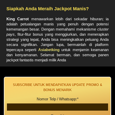
Siapkah Anda Meraih Jackpot Manis?
King Carrot
menawarkan lebih dari sekadar hiburan; ia
adalah petualangan manis yang penuh dengan potensi
kemenangan besar. Dengan memahami mekanisme
cluster
pays
, fitur-fitur bonus yang menggiurkan, dan menerapkan
strategi yang tepat, Anda bisa meningkatkan peluang Anda
secara signifikan. Jangan lupa, bermainlah di platform
tepercaya seperti
Asiabetking
untuk menjamin keamanan
dan kenyamanan. Selamat bermain, dan semoga panen
jackpot fantastis menjadi milik Anda
SUBSCRIBE UNTUK MENDAPATKAN UPDATE PROMO &
BONUS MENARIK
Nomor Telp / Whatsapp:*