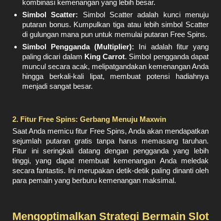
kombinasi kemenangan yang lebih besar.
Simbol Scatter:
Simbol Scatter adalah kunci menuju
putaran bonus. Kumpulkan tiga atau lebih simbol Scatter
di gulungan mana pun untuk memulai putaran Free Spins.
Simbol Pengganda (Multiplier):
Ini adalah fitur yang
paling dicari dalam
King Carrot
. Simbol pengganda dapat
muncul secara acak, melipatgandakan kemenangan Anda
hingga berkali-kali lipat, membuat potensi hadiahnya
menjadi sangat besar.
2. Fitur Free Spins: Gerbang Menuju Maxwin
Saat Anda memicu fitur Free Spins, Anda akan mendapatkan
sejumlah putaran gratis tanpa harus memasang taruhan.
Fitur ini seringkali datang dengan pengganda yang lebih
tinggi, yang dapat membuat kemenangan Anda meledak
secara fantastis. Ini merupakan detik-detik paling dinanti oleh
para pemain yang berburu kemenangan maksimal.
Mengoptimalkan Strategi Bermain Slot