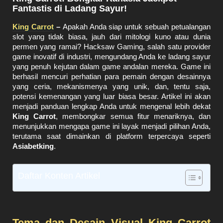
Fantastis di Ladang Sayur!
King Carrot
–
Apakah Anda siap untuk sebuah petualangan
slot yang tidak biasa, jauh dari mitologi kuno atau dunia
permen yang ramai? Hacksaw Gaming, salah satu provider
game inovatif di industri, mengundang Anda ke ladang sayur
yang penuh kejutan dalam game andalan mereka. Game ini
berhasil mencuri perhatian para pemain dengan desainnya
yang ceria, mekanismenya yang unik, dan, tentu saja,
potensi kemenangan yang luar biasa besar. Artikel ini akan
menjadi panduan lengkap Anda untuk mengenal lebih dekat
King Carrot
, membongkar semua fitur menariknya, dan
menunjukkan mengapa game ini layak menjadi pilihan Anda,
terutama saat dimainkan di platform terpercaya seperti
Asiabetking
.
Daftar Konten Artikel
Tema dan Desain Visual King Carrot