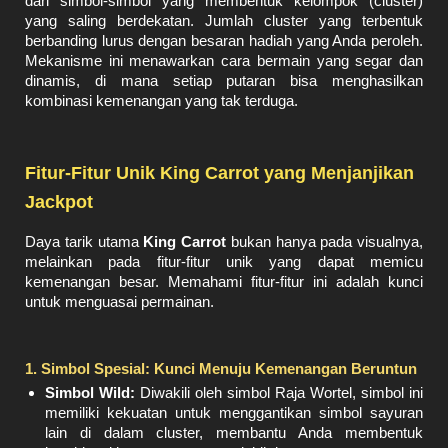
dari simbol-simbol yang membentuk kelompok (cluster)
yang saling berdekatan. Jumlah cluster yang terbentuk
berbanding lurus dengan besaran hadiah yang Anda peroleh.
Mekanisme ini menawarkan cara bermain yang segar dan
dinamis, di mana setiap putaran bisa menghasilkan
kombinasi kemenangan yang tak terduga.
Fitur-Fitur Unik King Carrot yang Menjanjikan
Jackpot
Daya tarik utama
King Carrot
bukan hanya pada visualnya,
melainkan pada fitur-fitur unik yang dapat memicu
kemenangan besar. Memahami fitur-fitur ini adalah kunci
untuk menguasai permainan.
1. Simbol Spesial: Kunci Menuju Kemenangan Beruntun
Simbol Wild:
Diwakili oleh simbol Raja Wortel, simbol ini
memiliki kekuatan untuk menggantikan simbol sayuran
lain di dalam cluster, membantu Anda membentuk