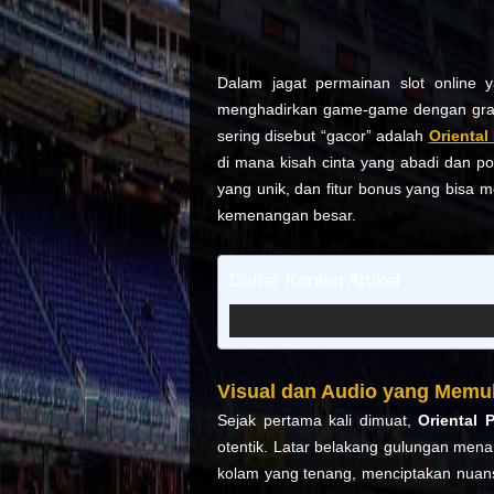
Dalam jagat permainan slot online
menghadirkan game-game dengan grafi
sering disebut “gacor” adalah
Oriental
di mana kisah cinta yang abadi dan 
yang unik, dan fitur bonus yang bisa 
kemenangan besar.
Daftar Konten Artikel
Visual dan Audio yang Memuk
Sejak pertama kali dimuat,
Oriental P
otentik. Latar belakang gulungan men
kolam yang tenang, menciptakan nuans