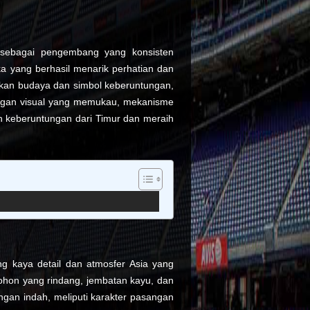
 sebagai pengembang yang konsisten
 yang berhasil menarik perhatian dan
akan budaya dan simbol keberuntungan,
engan visual yang memukau, mekanisme
 keberuntungan dari Timur dan meraih
 kaya detail dan atmosfer Asia yang
ohon yang rindang, jembatan kayu, dan
gan indah, meliputi karakter pasangan