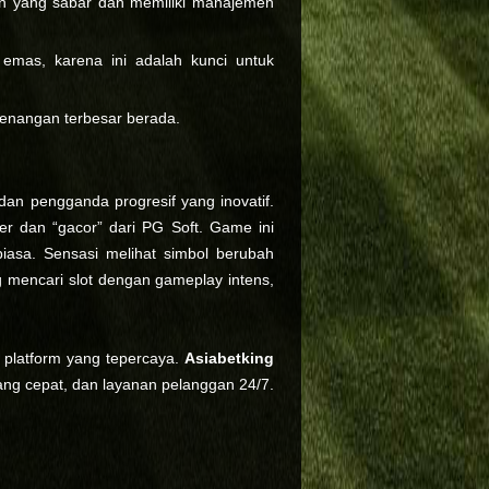
main yang sabar dan memiliki manajemen
emas, karena ini adalah kunci untuk
menangan terbesar berada.
dan pengganda progresif yang inovatif.
er dan “gacor” dari PG Soft. Game ini
asa. Sensasi melihat simbol berubah
 mencari slot dengan gameplay intens,
platform yang tepercaya.
Asiabetking
ang cepat, dan layanan pelanggan 24/7.