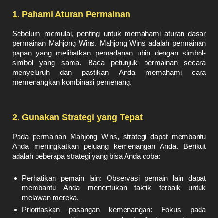
1. Pahami Aturan Permainan
Sebelum memulai, penting untuk memahami aturan dasar
permainan Mahjong Wins. Mahjong Wins adalah permainan
papan yang melibatkan pemadanan ubin dengan simbol-
simbol yang sama. Baca petunjuk permainan secara
menyeluruh dan pastikan Anda memahami cara
memenangkan kombinasi pemenang.
2. Gunakan Strategi yang Tepat
Pada permainan Mahjong Wins, strategi dapat membantu
Anda meningkatkan peluang kemenangan Anda. Berikut
adalah beberapa strategi yang bisa Anda coba:
Perhatikan pemain lain: Observasi pemain lain dapat
membantu Anda menentukan taktik terbaik untuk
melawan mereka.
Prioritaskan pasangan kemenangan: Fokus pada