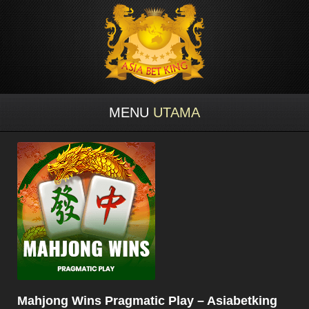
MENU
UTAMA
Mahjong Wins Pragmatic Play – Asiabetking