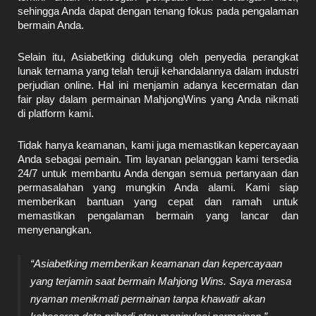
sehingga Anda dapat dengan tenang fokus pada pengalaman
bermain Anda.
Selain itu, Asiabetking didukung oleh penyedia perangkat
lunak ternama yang telah teruji kehandalannya dalam industri
perjudian online. Hal ini menjamin adanya kecermatan dan
fair play dalam permainan MahjongWins yang Anda nikmati
di platform kami.
Tidak hanya keamanan, kami juga memastikan kepercayaan
Anda sebagai pemain. Tim layanan pelanggan kami tersedia
24/7 untuk membantu Anda dengan semua pertanyaan dan
permasalahan yang mungkin Anda alami. Kami siap
memberikan bantuan yang cepat dan ramah untuk
memastikan pengalaman bermain yang lancar dan
menyenangkan.
“Asiabetking memberikan keamanan dan kepercayaan
yang terjamin saat bermain Mahjong Wins. Saya merasa
nyaman menikmati permainan tanpa khawatir akan