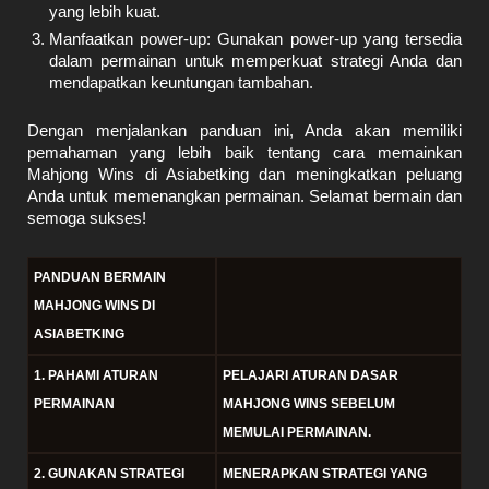
yang lebih kuat.
Manfaatkan power-up: Gunakan power-up yang tersedia
dalam permainan untuk memperkuat strategi Anda dan
mendapatkan keuntungan tambahan.
Dengan menjalankan panduan ini, Anda akan memiliki
pemahaman yang lebih baik tentang cara memainkan
Mahjong Wins di Asiabetking dan meningkatkan peluang
Anda untuk memenangkan permainan. Selamat bermain dan
semoga sukses!
PANDUAN BERMAIN
MAHJONG WINS DI
ASIABETKING
1. PAHAMI ATURAN
PELAJARI ATURAN DASAR
PERMAINAN
MAHJONG WINS SEBELUM
MEMULAI PERMAINAN.
2. GUNAKAN STRATEGI
MENERAPKAN STRATEGI YANG