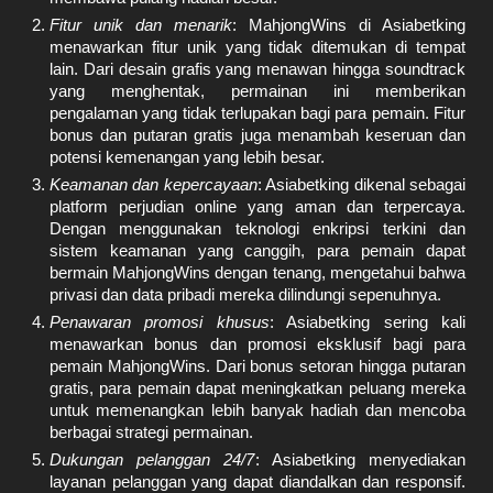
Fitur unik dan menarik
: MahjongWins di Asiabetking
menawarkan fitur unik yang tidak ditemukan di tempat
lain. Dari desain grafis yang menawan hingga soundtrack
yang menghentak, permainan ini memberikan
pengalaman yang tidak terlupakan bagi para pemain. Fitur
bonus dan putaran gratis juga menambah keseruan dan
potensi kemenangan yang lebih besar.
Keamanan dan kepercayaan
: Asiabetking dikenal sebagai
platform perjudian online yang aman dan terpercaya.
Dengan menggunakan teknologi enkripsi terkini dan
sistem keamanan yang canggih, para pemain dapat
bermain MahjongWins dengan tenang, mengetahui bahwa
privasi dan data pribadi mereka dilindungi sepenuhnya.
Penawaran promosi khusus
: Asiabetking sering kali
menawarkan bonus dan promosi eksklusif bagi para
pemain MahjongWins. Dari bonus setoran hingga putaran
gratis, para pemain dapat meningkatkan peluang mereka
untuk memenangkan lebih banyak hadiah dan mencoba
berbagai strategi permainan.
Dukungan pelanggan 24/7
: Asiabetking menyediakan
layanan pelanggan yang dapat diandalkan dan responsif.