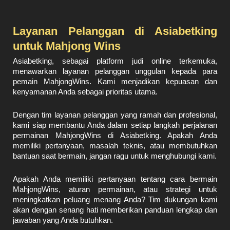
Layanan Pelanggan di Asiabetking
untuk Mahjong Wins
Asiabetking, sebagai platform judi online terkemuka,
menawarkan layanan pelanggan unggulan kepada para
pemain MahjongWins. Kami menjadikan kepuasan dan
kenyamanan Anda sebagai prioritas utama.
Dengan tim layanan pelanggan yang ramah dan profesional,
kami siap membantu Anda dalam setiap langkah perjalanan
permainan MahjongWins di Asiabetking. Apakah Anda
memiliki pertanyaan, masalah teknis, atau membutuhkan
bantuan saat bermain, jangan ragu untuk menghubungi kami.
Apakah Anda memiliki pertanyaan tentang cara bermain
MahjongWins, aturan permainan, atau strategi untuk
meningkatkan peluang menang Anda? Tim dukungan kami
akan dengan senang hati memberikan panduan lengkap dan
jawaban yang Anda butuhkan.