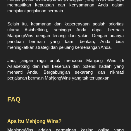
memastikan kepuasan dan kenyamanan Anda dalam
menjalani perjalanan bermain.
Selain itu, keamanan dan kepercayaan adalah prioritas
utama Asiabetking, sehingga Anda dapat bermain
MahjongWins dengan tenang dan yakin. Dengan adanya
panduan bermain yang kami berikan, Anda bisa
meningkatkan strategi dan peluang kemenangan Anda.
Jadi, jangan ragu untuk mencoba Mahjong Wins di
Asiabetking dan raih keseruan dan potensi hadiah yang
menanti Anda. Bergabunglah sekarang dan nikmati
perjalanan bermain MahjongWins yang tak terlupakan!
FAQ
Apa itu Mahjong Wins?
MahjongWins adalah permainan kasino online yang