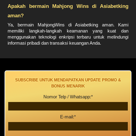
Apakah bermain Mahjong Wins di Asiabetking
aman?
Ya, bermain MahjongWins di Asiabetking aman. Kami
memiliki langkah-langkah keamanan yang kuat dan
menggunakan teknologi enkripsi terbaru untuk melindungi
informasi pribadi dan transaksi keuangan Anda.
SUBSCRIBE UNTUK MENDAPATKAN UPDATE PROMO &
BONUS MENARIK
Nomor Telp / Whatsapp:*
E-mail:*