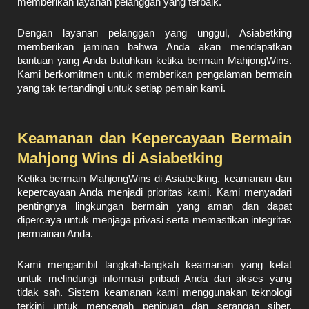
memberikan layanan pelanggan yang terbaik.
Dengan layanan pelanggan yang unggul, Asiabetking
memberikan jaminan bahwa Anda akan mendapatkan
bantuan yang Anda butuhkan ketika bermain MahjongWins.
Kami berkomitmen untuk memberikan pengalaman bermain
yang tak tertandingi untuk setiap pemain kami.
Keamanan dan Kepercayaan Bermain
Mahjong Wins di Asiabetking
Ketika bermain MahjongWins di Asiabetking, keamanan dan
kepercayaan Anda menjadi prioritas kami. Kami menyadari
pentingnya lingkungan bermain yang aman dan dapat
dipercaya untuk menjaga privasi serta memastikan integritas
permainan Anda.
Kami mengambil langkah-langkah keamanan yang ketat
untuk melindungi informasi pribadi Anda dari akses yang
tidak sah. Sistem keamanan kami menggunakan teknologi
terkini untuk mencegah penipuan dan serangan siber,