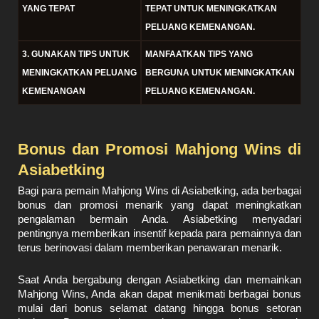
YANG TEPAT
TEPAT UNTUK MENINGKATKAN
PELUANG KEMENANGAN.
3. GUNAKAN TIPS UNTUK
MANFAATKAN TIPS YANG
MENINGKATKAN PELUANG
BERGUNA UNTUK MENINGKATKAN
KEMENANGAN
PELUANG KEMENANGAN.
Bonus dan Promosi Mahjong Wins di
Asiabetking
Bagi para pemain Mahjong Wins di Asiabetking, ada berbagai
bonus dan promosi menarik yang dapat meningkatkan
pengalaman bermain Anda. Asiabetking menyadari
pentingnya memberikan insentif kepada para pemainnya dan
terus berinovasi dalam memberikan penawaran menarik.
Saat Anda bergabung dengan Asiabetking dan memainkan
Mahjong Wins, Anda akan dapat menikmati berbagai bonus
mulai dari bonus selamat datang hingga bonus setoran