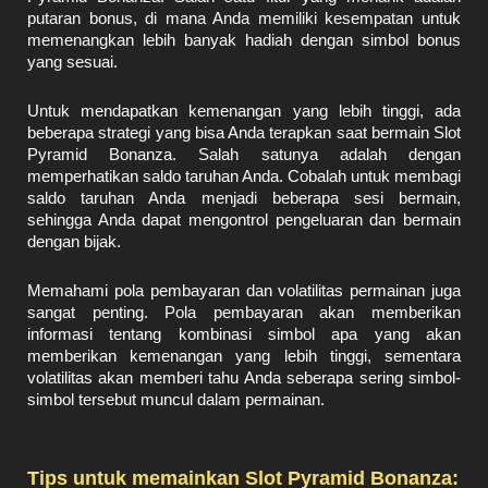
putaran bonus, di mana Anda memiliki kesempatan untuk
memenangkan lebih banyak hadiah dengan simbol bonus
yang sesuai.
Untuk mendapatkan kemenangan yang lebih tinggi, ada
beberapa strategi yang bisa Anda terapkan saat bermain Slot
Pyramid Bonanza. Salah satunya adalah dengan
memperhatikan saldo taruhan Anda. Cobalah untuk membagi
saldo taruhan Anda menjadi beberapa sesi bermain,
sehingga Anda dapat mengontrol pengeluaran dan bermain
dengan bijak.
Memahami pola pembayaran dan volatilitas permainan juga
sangat penting. Pola pembayaran akan memberikan
informasi tentang kombinasi simbol apa yang akan
memberikan kemenangan yang lebih tinggi, sementara
volatilitas akan memberi tahu Anda seberapa sering simbol-
simbol tersebut muncul dalam permainan.
Tips untuk memainkan Slot Pyramid Bonanza: