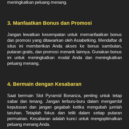
meningkatkan peluang menang.
3. Manfaatkan Bonus dan Promosi
Jangan lewatkan kesempatan untuk memanfaatkan bonus
dan promosi yang ditawarkan oleh Asiabetking. Mendaftar di
situs ini memberikan Anda akses ke bonus sambutan,
putaran gratis, dan promosi menarik lainnya. Gunakan bonus
ini untuk meningkatkan modal Anda dan meningkatkan
peluang menang.
4. Bermain dengan Kesabaran
Saat bermain Slot Pyramid Bonanza, penting untuk tetap
sabar dan tenang. Jangan terburu-buru dalam mengambil
keputusan dan jangan gegabah ketika mengubah jumlah
taruhan. Tetaplah fokus dan teliti dalam setiap putaran
permainan. Kesabaran adalah kunci untuk mengoptimalkan
peluang menang Anda.