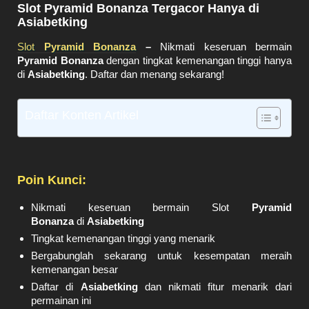
Slot Pyramid Bonanza Tergacor Hanya di
Asiabetking
Slot
Pyramid Bonanza
–
Nikmati keseruan bermain
Pyramid Bonanza
dengan tingkat kemenangan tinggi hanya
di
Asiabetking
. Daftar dan menang sekarang!
Daftar Konten Artikel
Poin Kunci:
Nikmati keseruan bermain Slot
Pyramid
Bonanza
di
Asiabetking
Tingkat kemenangan tinggi yang menarik
Bergabunglah sekarang untuk kesempatan meraih
kemenangan besar
Daftar di
Asiabetking
dan nikmati fitur menarik dari
permainan ini