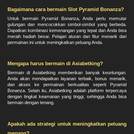
Bagaimana cara bermain Slot Pyramid Bonanza?
Untuk bermain Pyramid Bonanza, Anda perlu memutar
gulungan dan mencocokkan simbol-simbol yang berbeda.
Dapatkan kombinasi kemenangan yang tepat dan Anda bisa
meraih hadiah besar. Pelajari aturan dan fitur menarik dari
permainan ini untuk meningkatkan peluang Anda.
Mengapa harus bermain di Asiabetking?
Bermain di Asiabetking memberikan banyak keuntungan.
Anda akan mendapatkan layanan terbaik, bonus menarik,
dan akses ke permainan berkualitas seperti Pyramid
Bonanza. Selain itu, Asiabetking adalah platform terpercaya
dengan tingkat keamanan yang tinggi, sehingga Anda bisa
bermain dengan tenang.
Apakah ada strategi untuk meningkatkan peluang
menang?