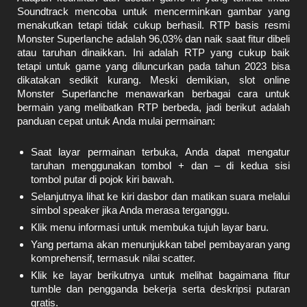
Soundtrack mencoba untuk mencerminkan gambar yang
menakutkan tetapi tidak cukup berhasil. RTP basis resmi
Monster Superlanche adalah 96,03% dan naik saat fitur dibeli
atau taruhan dinaikkan. Ini adalah RTP yang cukup baik
tetapi untuk game yang diluncurkan pada tahun 2023 bisa
dikatakan sedikit kurang. Meski demikian, slot online
Monster Superlanche menawarkan berbagai cara untuk
bermain yang melibatkan RTP berbeda, jadi berikut adalah
panduan cepat untuk Anda mulai permainan:
Saat layar permainan terbuka, Anda dapat mengatur
taruhan menggunakan tombol + dan – di kedua sisi
tombol putar di pojok kiri bawah.
Selanjutnya lihat ke kiri dasbor dan matikan suara melalui
simbol speaker jika Anda merasa terganggu.
Klik menu informasi untuk membuka tujuh layar baru.
Yang pertama akan menunjukkan tabel pembayaran yang
komprehensif, termasuk nilai scatter.
Klik ke layar berikutnya untuk melihat bagaimana fitur
tumble dan pengganda bekerja serta deskripsi putaran
gratis.