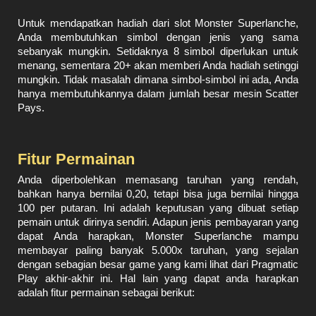
Untuk mendapatkan hadiah dari slot Monster Superlanche,
Anda membutuhkan simbol dengan jenis yang sama
sebanyak mungkin. Setidaknya 8 simbol diperlukan untuk
menang, sementara 20+ akan memberi Anda hadiah setinggi
mungkin. Tidak masalah dimana simbol-simbol ini ada, Anda
hanya membutuhkannya dalam jumlah besar mesin Scatter
Pays.
Fitur Permainan
Anda diperbolehkan memasang taruhan yang rendah,
bahkan hanya bernilai 0,20, tetapi bisa juga bernilai hingga
100 per putaran. Ini adalah keputusan yang dibuat setiap
pemain untuk dirinya sendiri. Adapun jenis pembayaran yang
dapat Anda harapkan, Monster Superlanche mampu
membayar paling banyak 5.000x taruhan, yang sejalan
dengan sebagian besar game yang kami lihat dari Pragmatic
Play akhir-akhir ini. Hal lain yang dapat anda harapkan
adalah fitur permainan sebagai berikut: