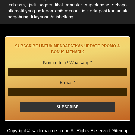
terkesan, jadi segera lihat monster superlanche sebagai
alternatif yang unik dan lebih menarik ini serta pastikan untuk
bergabung di layanan Asiabetking!
SUBSCRIBE UNTUK MENDAPATKAN UPDATE PROMO &
BONUS MENARIK
Nomor Telp / Whatsapp:*
E-mail:*
Copyright © saldomatours.com, All Rights Reserved.
Sitemap