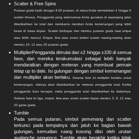
Scatter & Free Spins
Putaran gratis hadir dengan 8-20 putaran, di mana Anda memerlukan 4 hingga 6
scatter khusus. Pengganda yang sebenarnya Anda gunakan di sepanjang jalan
ditambahkan ke total dan membantu memberi Anda kemenangan yang lebih
besar di masa depan. Scatter berbayar dan memicu putaran gratis saat empat
atau lebih muncul. Empat, lima atau enam simbol scatter masing-masing akan
memicu 10, 12 atau 20 putaran gratis.
MultiplierPengganda dimulai dari x2 hingga x100 di semua
fase, dan mereka terakumulasi sebagai lebih banyak
mendaratkan dengan meteran yang membuat pemain
tetap up to date. Isi gulungan dengan simbol kemenangan
dan multiplier akan berlaku.
Selama fase ini multiplier berlaku untuk
kemenangan, nilainya akan ditambahkan ke meteran pengganda total. Ketika
pengganda baru tercapai, maka pengganda total ditambahkan ke dalamnya.
Selama fase ini tiga, empat, lima atau enam scatter dapat memicu 3, 8, 12 atau
20 game gratis.
Tumble
Pada semua putaran, simbol pemenang dan scatter
terkunci pada tempatnya dan jatuh ke bagian bawah
gulungan, kemudian ruang kosong diisi oleh urutan
avalanche sequence. Tumble akan berakhir ketika tidak