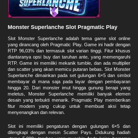
Monster Superlanche Slot Pragmatic Play
Slot Monster Superlanche adalah tema game slot online
yang dirancang oleh Pragmatic Play. Game ini hadir dengan
RTP 96,03% dan termasuk slot varian tinggi. Fitur khusus
diantaranya opsi buy dan taruhan ante, yang memengaruhi
RTP. Game ini memiliki mekanik tumble, dan ada multiplier
dan scatter yang akan memicu putaran bebas. Slot Monster
Superlanche dimainkan pada set gulungan 6×5 dan simbol
membayar di mana saja pada layar dengan pembayaran
hingga 20. Dari monster imut hingga gunung berapi yang
meletus, Monster Superlanche memiliki banyak elemen
desain yang terbukti menarik. Pragmatic Play memberikan
fitur modern yang cukup untuk membuat aksi tetap
menyenangkan dan relevan.
Slot ini memiliki pengaturan dengan gulungan 6×5 dan
dilengkapi dengan mesin Scatter Pays. Didukung hadiah