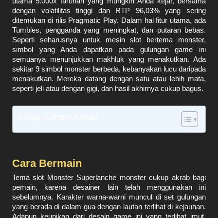
utama 5.000x taruhan yang mungkin Anda kejar, bersama
dengan volatilitas tinggi dan RTP 96,03% yang sering
ditemukan di rilis Pragmatic Play. Dalam hal fitur utama, ada
Tumbles, pengganda yang meningkat, dan putaran bebas.
Seperti seharusnya untuk mesin slot bertema monster,
simbol yang Anda dapatkan pada gulungan game ini
semuanya menunjukkan makhluk yang menakutkan. Ada
sekitar 9 simbol monster berbeda, kebanyakan lucu daripada
menakutkan. Mereka datang dengan satu atau lebih mata,
seperti jeli atau dengan gigi, dan hasil akhirnya cukup bagus.
Daftar Konten Artikel
Cara Bermain
Tema slot Monster Superlanche monster cukup akrab bagi
pemain, karena desainer lain telah menggunakan ini
sebelumnya. Karakter warna-warni muncul di set gulungan
yang berada di dalam gua dengan lautan terlihat di kejauhan.
Adapun keunikan dari desain game ini yang terlihat imut.