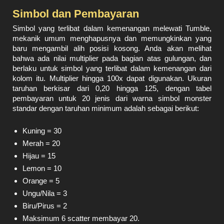
Simbol dan Pembayaran
Simbol yang terlibat dalam kemenangan melewati Tumble,
mekanik umum menghapusnya dan memungkinkan yang
baru mengambil alih posisi kosong. Anda akan melihat
bahwa ada nilai multiplier pada bagian atas gulungan, dan
berlaku untuk simbol yang terlibat dalam kemenangan dari
kolom itu. Multiplier hingga 100x dapat digunakan. Ukuran
taruhan berkisar dari 0,20 hingga 125, dengan tabel
pembayaran untuk 20 jenis dari warna simbol monster
standar dengan taruhan minimum adalah sebagai berikut:
Kuning = 30
Merah = 20
Hijau = 15
Lemon = 10
Orange = 5
Ungu/Nila = 3
Biru/Pirus = 2
Maksimum 6 scatter membayar 20.