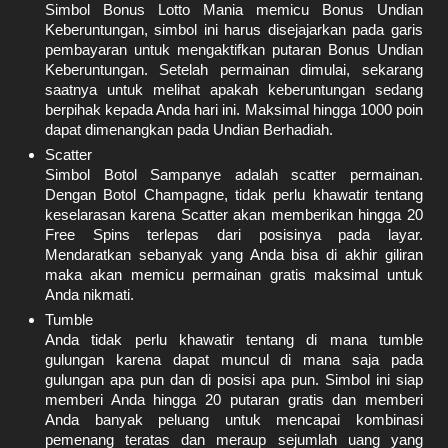
Simbol Bonus Lotto Mania memicu Bonus Undian
Keberuntungan, simbol ini harus disejajarkan pada garis
pembayaran untuk mengaktifkan putaran Bonus Undian
Keberuntungan. Setelah permainan dimulai, sekarang
saatnya untuk melihat apakah keberuntungan sedang
berpihak kepada Anda hari ini. Maksimal hingga 1000 poin
dapat dimenangkan pada Undian Berhadiah.
Scatter
Simbol Botol Sampanye adalah scatter permainan.
Dengan Botol Champagne, tidak perlu khawatir tentang
keselarasan karena Scatter akan memberikan hingga 20
Free Spins terlepas dari posisinya pada layar.
Mendaratkan sebanyak yang Anda bisa di akhir giliran
maka akan memicu permainan gratis maksimal untuk
Anda nikmati.
Tumble
Anda tidak perlu khawatir tentang di mana tumble
gulungan karena dapat muncul di mana saja pada
gulungan apa pun dan di posisi apa pun. Simbol ini siap
memberi Anda hingga 20 putaran gratis dan memberi
Anda banyak peluang untuk mencapai kombinasi
pemenang teratas dan meraup sejumlah uang yang