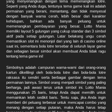
yang menyenangkan dengan tema memenangkan lotre.
Seperti yang Anda duga, tentunya tema game kali ini adalah
permainan yang berani, menantang, dan tidak menyesal
dengan banyak warna cerah, lebih besar dari karakter
kehidupan, bahkan ada banyak peluang untuk
memenangkan pembayaran yang besar. Lotto Mania
memiliki layout 5 gulungan yang cukup standar dan 3 simbol
aktif pada setiap gulungan. Latar belakang ungu cerah
memastikan slot ini menonjol dari yang lain di casino online
saat ini, sementara bola lotre tersebar di seluruh layar game
dan sebagian besar simbol akan membuat Anda tidak ragu
tentang tema game ini!
Simbolnya adalah campuran warna-warni dari orang-orang
kartun dikelilingi oleh bola-bola lotre dan bola-bola lotre
raksasa itu sendiri serta berbagai gambar dengan tema
permainan lainnya. Simbol orang menjadi simbol yang paling
berharga, jadi awasi terus untuk simbol ini. Lotto Mania
menggunakan 25 baris, tetapi Anda dapat memilih untuk
memainkan lebih sedikit baris. Tentu saja, jika Anda ingin
memberi diri peluang terbesar untuk mencapai combo yang
menang dengan setiap putaran, maka Anda harus tetap