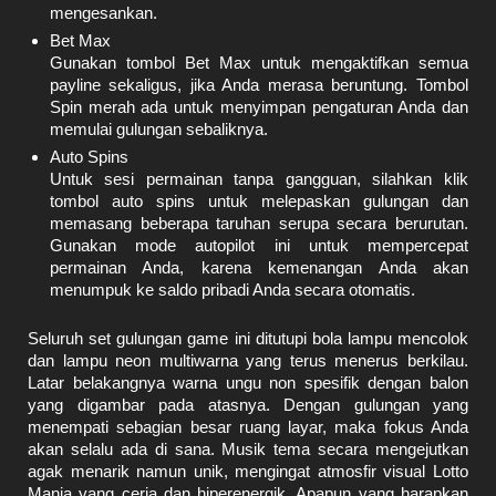
mengesankan.
Bet Max
Gunakan tombol Bet Max untuk mengaktifkan semua
payline sekaligus, jika Anda merasa beruntung. Tombol
Spin merah ada untuk menyimpan pengaturan Anda dan
memulai gulungan sebaliknya.
Auto Spins
Untuk sesi permainan tanpa gangguan, silahkan klik
tombol auto spins untuk melepaskan gulungan dan
memasang beberapa taruhan serupa secara berurutan.
Gunakan mode autopilot ini untuk mempercepat
permainan Anda, karena kemenangan Anda akan
menumpuk ke saldo pribadi Anda secara otomatis.
Seluruh set gulungan game ini ditutupi bola lampu mencolok
dan lampu neon multiwarna yang terus menerus berkilau.
Latar belakangnya warna ungu non spesifik dengan balon
yang digambar pada atasnya. Dengan gulungan yang
menempati sebagian besar ruang layar, maka fokus Anda
akan selalu ada di sana. Musik tema secara mengejutkan
agak menarik namun unik, mengingat atmosfir visual Lotto
Mania yang ceria dan hiperenergik. Apapun yang harapkan