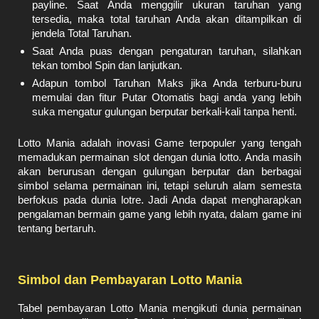
payline. Saat Anda menggilir ukuran taruhan yang
tersedia, maka total taruhan Anda akan ditampilkan di
jendela Total Taruhan.
Saat Anda puas dengan pengaturan taruhan, silahkan
tekan tombol Spin dan lanjutkan.
Adapun tombol Taruhan Maks jika Anda terburu-buru
memulai dan fitur Putar Otomatis bagi anda yang lebih
suka mengatur gulungan berputar berkali-kali tanpa henti.
Lotto Mania adalah inovasi Game terpopuler yang tengah
memadukan permainan slot dengan dunia lotto. Anda masih
akan berurusan dengan gulungan berputar dan berbagai
simbol selama permainan ini, tetapi seluruh alam semesta
berfokus pada dunia lotre. Jadi Anda dapat mengharapkan
pengalaman bermain game yang lebih nyata, dalam game ini
tentang bertaruh.
Simbol dan Pembayaran Lotto Mania
Tabel pembayaran Lotto Mania mengikuti dunia permainan