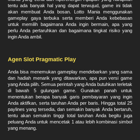
tentu ada banyak hal yang dapat terwujud, game ini tidak
akan membuat Anda bosan. Lotto Mania menggunakan
gameplay gaya terbuka serta memberi Anda kebebasan
untuk memilih bagaimana Anda ingin bermain, apa yang
perlu Anda pertaruhkan dan bagaimana tingkat risiko yang
ingin Anda ambil.
Agen Slot Pragmatic Play
Anda bisa menemukan gameplay mendebarkan yang sama
dan hadiah menarik yang ditawarkan, apa pun versi game
yang Anda pilih. Semua perintah yang Anda butuhkan terletak
di bawah 5 gulungan game. Gunakan panah untuk
menentukan berapa banyak garis pembayaran yang ingin
Anda aktifkan, serta taruhan Anda per baris. Hingga total 25
paylines yang tersedia, dan semakin banyak Anda bertaruh,
tentu akan semakin tinggi total taruhan Anda begitu juga
peluang Anda untuk mencetak 1 atau lebih kombinasi simbol
yang menang.