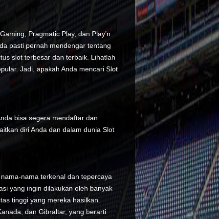
e Gaming, Pragmatic Play, dan Play’n
Anda pasti pernah mendengar tentang
us slot terbesar dan terbaik. Lihatlah
pular. Jadi, apakah Anda mencari Slot
nda bisa segera mendaftar dan
aitkan diri Anda dan dalam dunia Slot
n nama-nama terkenal dan tepercaya
asi yang ingin dilakukan oleh banyak
s tinggi yang mereka hasilkan.
 Kanada, dan Gibraltar, yang berarti