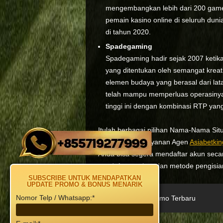
mengembangkan lebih dari 200 game 
pemain kasino online di seluruh dun
di tahun 2020.
Spadegaming
Spadegaming hadir sejak 2007 ketik
yang ditentukan oleh semangat kreat
elemen budaya yang berasal dari lat
telah mampu memperluas operasinya k
tinggi ini dengan kombinasi RTP yang
Itulah berbagai pilihan Nama-Nama Sit
temukan pada layanan Agen
Asiabetkin
Anda bisa segera mendaftar akun secar
pendaftaran akun dan metode pengisia
SUBSCRIBE UNTUK MENDAPATKAN
UPDATE PROMO & BONUS MENARIK
Nomor Telp / Whatsapp:*
Post navigation
←
Situs Judi Slot Promo Terbaru