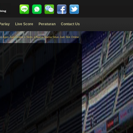
Parlay
Live Score
Peraturan
Contact Us
»
Agen Judi Online
»
Slots
»
Nama-Nama Situs Judi Slot Online