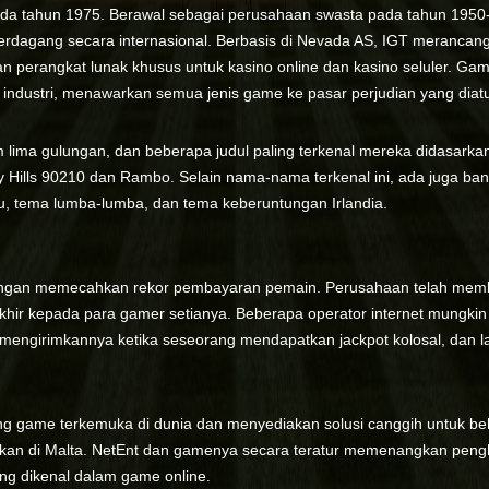
 pada tahun 1975. Berawal sebagai perusahaan swasta pada tahun 195
 berdagang secara internasional. Berbasis di Nevada AS, IGT meran
an perangkat lunak khusus untuk kasino online dan kasino seluler. G
uh industri, menawarkan semua jenis game ke pasar perjudian yang diatu
 lima gulungan, dan beberapa judul paling terkenal mereka didasarkan 
ly Hills 90210 dan Rambo. Selain nama-nama terkenal ini, ada juga ban
u, tema lumba-lumba, dan tema keberuntungan Irlandia.
dengan memecahkan rekor pembayaran pemain. Perusahaan telah memba
khir kepada para gamer setianya. Beberapa operator internet mungk
g mengirimkannya ketika seseorang mendapatkan jackpot kolosal, dan
 game terkemuka di dunia dan menyediakan solusi canggih untuk beber
nsikan di Malta. NetEnt dan gamenya secara teratur memenangkan pengh
ung dikenal dalam game online.