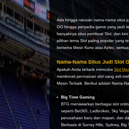
Ada hingga ratusan nama-nama situs judi
GO hingga penyedia game yang jauh lebi
banyaknya situs pembuat Slot, dan kini 
pilihan tema Slot paling populer yang 
bertema Mesir Kuno atau Aztec, semua t
Nama-Nama Situs Judi Slot On
Apakah Anda tertarik mencoba
Slot Me
menikmati permainan slot uang asli mela
Mesin Terbaik. Berikut adalah Nama-Na
Big Time Gaming
BTG menawarkan berbagai slot onlin
seperti Bet365, Ladbrokes, Sky Vegas
perusahaan baru dan mapan, dan daf
Berbasis di Surrey Hills, Sydney, Big 