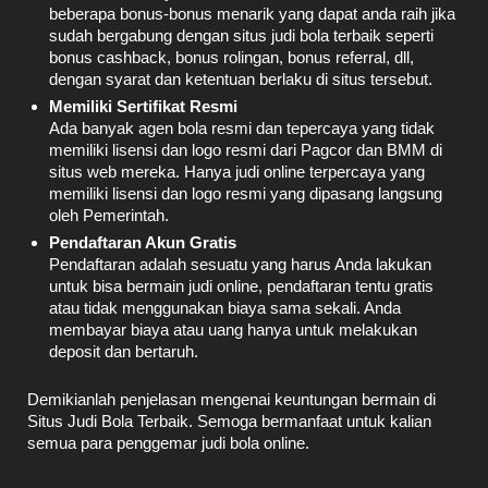
beberapa bonus-bonus menarik yang dapat anda raih jika
sudah bergabung dengan situs judi bola terbaik seperti
bonus cashback, bonus rolingan, bonus referral, dll,
dengan syarat dan ketentuan berlaku di situs tersebut.
Memiliki Sertifikat Resmi
Ada banyak agen bola resmi dan tepercaya yang tidak
memiliki lisensi dan logo resmi dari Pagcor dan BMM di
situs web mereka. Hanya judi online terpercaya yang
memiliki lisensi dan logo resmi yang dipasang langsung
oleh Pemerintah.
Pendaftaran Akun Gratis
Pendaftaran adalah sesuatu yang harus Anda lakukan
untuk bisa bermain judi online, pendaftaran tentu gratis
atau tidak menggunakan biaya sama sekali. Anda
membayar biaya atau uang hanya untuk melakukan
deposit dan bertaruh.
Demikianlah penjelasan mengenai keuntungan bermain di
Situs Judi Bola Terbaik. Semoga bermanfaat untuk kalian
semua para penggemar judi bola online.