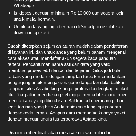
Whatsapp
Isi deposit dengan minimum Rp 10.000 dan segera login
untuk mulai bermain.
Untuk anda yang ingin bermain di Smartphone silahkan
download aplikasi.
Sudah ditetapkan sejumlah aturan mudah dalam pendaftaran
di layanan ini, dan untuk anda yang belum paham mengenai
cara akses atau mendaftar akun segera baca panduan
tertera. Pencantuman nama asli dan data yang valid
membuat proses lebih lancar dan terjamin.
Situs judi bola
terbaik yang modern dengan tampilan terbaik memudahkan
pengunjung untuk mengakses game tanpa kendala, bahkan
tampilan situs Asiabetking sangat praktis dan lengkap berikut
fitur-fitur paling mendukung sehingga memudahkan member
mencari apa yang dibutuhkan. Bahkan ada beragam pilihan
jenis taruhan yang bisa Anda mainkan dilengkapi pasaran
dengan odds terbaik. Adapun cara memanfaatkannya yakni
dengan mengunjungi situs terpercaya Asiabetking.
Disini member tidak akan merasa kecewa mulai dari