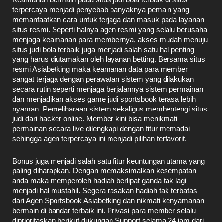
terpercaya menjadi penyebab banyaknya pemain yang
memanfaatkan cara untuk terjaga dan masuk pada layanan
situs resmi. Seperti halnya agen resmi yang selalu berusaha
menjaga keamanan para membernya, akses mudah menuju
situs judi bola terbaik juga menjadi salah satu hal penting
yang harus diutamakan oleh layanan betting. Bersama situs
resmi Asiabetking maka keamanan data para member
sangat terjaga dengan perawatan sistem yang dilakukan
secara rutin seperti menjaga berjalannya sistem permainan
dan menjadikan akses game judi sportsbook terasa lebih
nyaman. Pemeliharaan sistem sekaligus membentengi situs
judi dari hacker online. Member kini bisa menikmati
permainan secara live dilengkapi dengan fitur memadai
sehingga agen terpercaya ini menjadi pilihan terfavorit.
Bonus juga menjadi salah satu fitur keuntungan utama yang
paling diharapkan. Dengan memaksimalkan kesempatan
anda maka memperoleh hadiah berlipat ganda tak lagi
menjadi hal mustahil. Segera rasakan hadiah tak terbatas
dari Agen Sportsbook Asiabetking dan nikmati kenyamanan
bermain di bandar terbaik ini. Privasi para member selalu
diprioritaskan berikut dukungan Support selama 24 jam dari