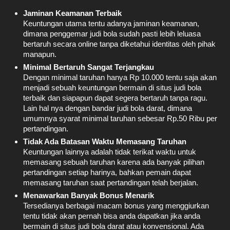
Jaminan Keamanan Terbaik
Keuntungan utama tentu adanya jaminan keamanan,
dimana penggemar judi bola sudah pasti lebih leluasa
bertaruh secara online tanpa diketahui identitas oleh pihak
manapun.
Minimal Bertaruh Sangat Terjangkau
Dengan minimal taruhan hanya Rp 10.000 tentu saja akan
menjadi sebuah keuntungan bermain di situs judi bola
terbaik dan siapapun dapat segera bertaruh tanpa ragu.
Lain hal nya dengan bandar judi bola darat, dimana
umumnya syarat minimal taruhan sebesar Rp.50 Ribu per
pertandingan.
Tidak Ada Batasan Waktu Memasang Taruhan
Keuntungan lainnya adalah tidak terikat waktu untuk
memasang sebuah taruhan karena ada banyak pilihan
pertandingan setiap harinya, bahkan pemain dapat
memasang taruhan saat pertandingan telah berjalan.
Menawarkan Banyak Bonus Menarik
Tersedianya berbagai macam bonus yang menggiurkan
tentu tidak akan pernah bisa anda dapatkan jika anda
bermain di situs judi bola darat atau konvensional. Ada