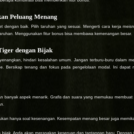
Beberapa kombinasi bisa memberikan fitur bonus.
tkan Peluang Menang
et dengan baik. Pilih taruhan yang sesuai. Mengerti cara kerja meis
 taruhan. Menggunakan fitur bonus bisa membawa kemenangan besar.
Tiger dengan Bijak
enangkan, hindari kesalahan umum. Jangan terburu-buru dalam me
ame. Bersikap tenang dan fokus pada pengelolaan modal. Ini dapa
an banyak aspek menarik. Grafis dan suara yang memukau membuat pe
n.
 bukan hanya soal kesenangan. Kesempatan menang besar juga memik
 bijak. Anda akan merasakan keseruan dan tantangan baru. Dengan 