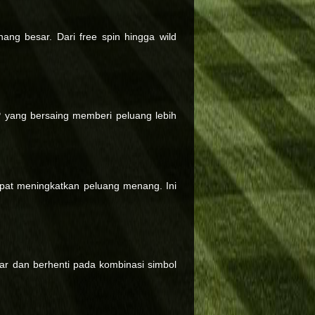
ang besar. Dari free spin hingga wild
P yang bersaing memberi peluang lebih
apat meningkatkan peluang menang. Ini
ar dan berhenti pada kombinasi simbol