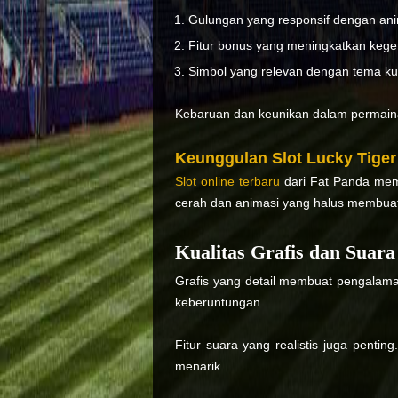
Gulungan yang responsif dengan ani
Fitur bonus yang meningkatkan keg
Simbol yang relevan dengan tema ku
Kebaruan dan keunikan dalam permaina
Keunggulan Slot Lucky Tiger 
Slot online terbaru
dari Fat Panda memb
cerah dan animasi yang halus membua
Kualitas Grafis dan Sua
Grafis yang detail membuat pengalama
keberuntungan.
Fitur suara yang realistis juga pent
menarik.