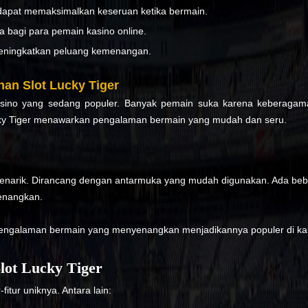
apat memaksimalkan keseruan ketika bermain.
agi para pemain kasino online.
eningkatkan peluang kemenangan.
an Slot Lucky Tiger
kasino yang sedang populer. Banyak pemain suka karena keberag
Lucky Tiger menawarkan pengalaman bermain yang mudah dan seru.
 menarik. Dirancang dengan antarmuka yang mudah digunakan. Ada be
enangkan.
engalaman bermain yang menyenangkan menjadikannya populer di ka
Slot Lucky Tiger
fitur uniknya. Antara lain: