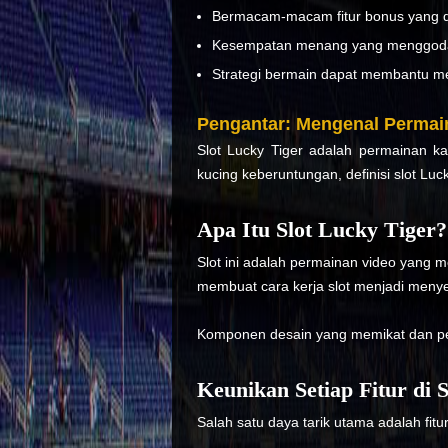
Bermacam-macam fitur bonus yang d
Kesempatan menang yang menggoda b
Strategi bermain dapat membantu m
Pengantar: Mengenal Permain
Slot Lucky Tiger adalah permainan 
kucing keberuntungan, definisi slot 
Apa Itu Slot Lucky Tiger?
Slot ini adalah permainan video yang
membuat cara kerja slot menjadi meny
Komponen desain yang memikat dan p
Keunikan Setiap Fitur di 
Salah satu daya tarik utama adalah fitur-