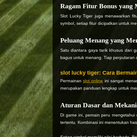
Ragam Fitur Bonus yang 
Slot Lucky Tiger juga menawarkan fit
symbol, setiap fitur dicipatkan untuk
Peluang Menang yang Me
Satu diantara gaya tarik khusus dari
bagus untuk menang. Tiap perputaran
slot lucky tiger: Cara Berma
Permainan
slot online
ini sangat menar
merupakan panduan lengkap untuk mem
Aturan Dasar dan Mekan
Di game ini, pemain peru mengetahui 
tertentu. Kombinasi ini menentukan ha