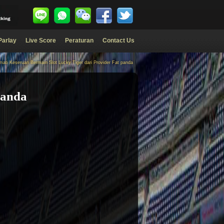
Parlay
Live Score
Peraturan
Contact Us
mati Keseruan Bermain Slot Lucky Tiger dari Provider Fat panda
panda