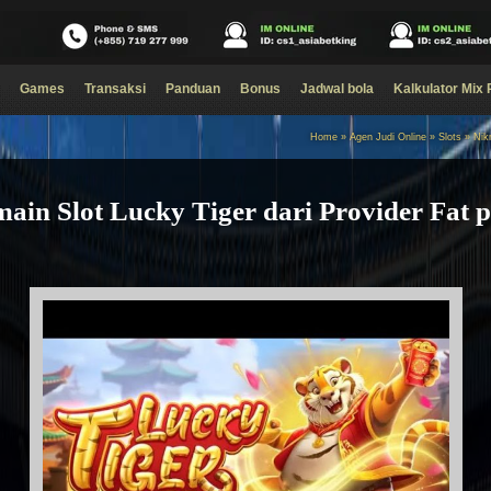
Games
Transaksi
Panduan
Bonus
Jadwal bola
Kalkulator Mix 
Home
»
Agen Judi Online
»
Slots
»
Nik
ain Slot Lucky Tiger dari Provider Fat 