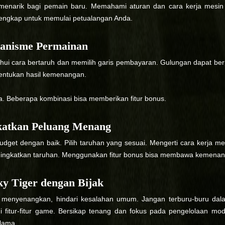
menarik bagi pemain baru. Memahami aturan dan cara kerja mesin
engkap untuk memulai petualangan Anda.
anisme Permainan
hui cara bertaruh dan memilih garis pembayaran. Gulungan dapat ber
nentukan hasil kemenangan.
da. Beberapa kombinasi bisa memberikan fitur bonus.
katkan Peluang Menang
udget dengan baik. Pilih taruhan yang sesuai. Mengerti cara kerja m
ningkatkan taruhan. Menggunakan fitur bonus bisa membawa kemenan
ky Tiger dengan Bijak
menyenangkan, hindari kesalahan umum. Jangan terburu-buru dal
itur-fitur game. Bersikap tenang dan fokus pada pengelolaan mo
lama.