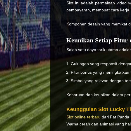
Slot ini adalah permainan video
pembayaran, membuat cara kerja 
Komponen desain yang memikat d
Keunikan Setiap Fitur 
Salah satu daya tarik utama adalah f
Gulungan yang responsif dengan
Fitur bonus yang meningkatkan
Simbol yang relevan dengan tem
Kebaruan dan keunikan dalam perm
Keunggulan Slot Lucky Ti
Slot online terbaru
dari Fat Panda 
Warna cerah dan animasi yang ha