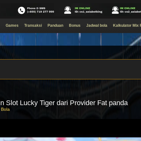
Games
Transaksi
Panduan
Bonus
Jadwal bola
Kalkulator Mix 
 Slot Lucky Tiger dari Provider Fat panda
 Bola