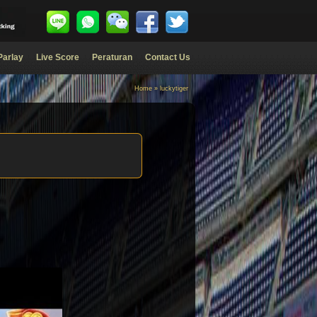
Parlay
Live Score
Peraturan
Contact Us
Home
»
luckytiger