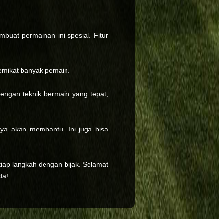
uat permainan ini spesial. Fitur
emikat banyak pemain.
engan teknik bermain yang tepat,
ya akan membantu. Ini juga bisa
tiap langkah dengan bijak. Selamat
da!