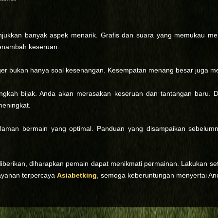
njukkan banyak aspek menarik. Grafis dan suara yang memukau memb
menambah keseruan.
iger bukan hanya soal kesenangan. Kesempatan menang besar juga m
ngkah bijak. Anda akan merasakan keseruan dan tantangan baru. D
eningkat.
aman bermain yang optimal. Panduan yang disampaikan sebelumn
diberikan, diharapkan pemain dapat menikmati permainan. Lakukan se
ayanan terpercaya
Asiabetking
, semoga keberuntungan menyertai An