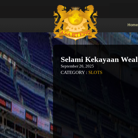
Home
Selami Kekayaan Wealt
September 26, 2025
CATEGORY :
SLOTS