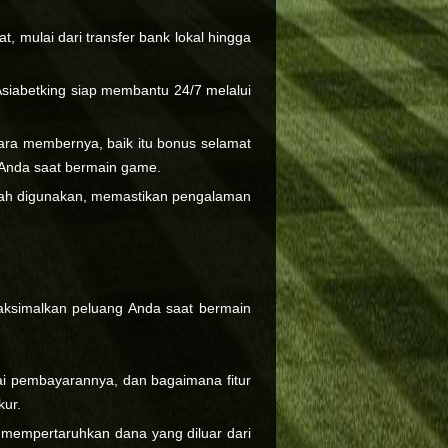
 mulai dari transfer bank lokal hingga
siabetking siap membantu 24/7 melalui
ara membernya, baik itu bonus selamat
l Anda saat bermain game.
udah digunakan, memastikan pengalaman
aksimalkan peluang Anda saat bermain
ai pembayarannya, dan bagaimana fitur
kur.
 mempertaruhkan dana yang diluar dari