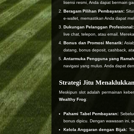
lisensi resmi, Anda dapat bermain ga
Beragam Pilihan Pembayaran:
Situ
e-wallet, memastikan Anda dapat me
Dukungan Pelanggan Profesional:
live chat, telepon, atau email. Merek
Bonus dan Promosi Menarik:
Asiab
datang, bonus deposit, cashback, at
Antarmuka Pengguna yang Ramah
navigasi yang mulus. Anda dapat 
Strategi Jitu Menaklukka
Meskipun slot adalah permainan kebe
Wealthy Frog
:
Pahami Tabel Pembayaran:
Sebelum
bonus dipicu. Dengan wawasan ini, se
Kelola Anggaran dengan Bijak:
Ten