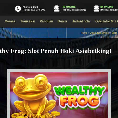
Games
Transaksi
Panduan
Bonus
Jadwal bola
Kalkulator Mix 
Home
»
Agen Judi Online
»
Slots
hy Frog: Slot Penuh Hoki Asiabetking!