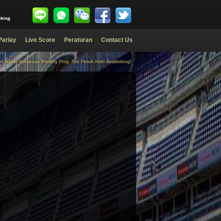
Parlay
Live Score
Peraturan
Contact Us
»
Selami Kekayaan Wealthy Frog: Slot Penuh Hoki Asiabetking!