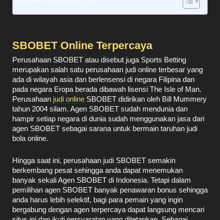
SBOBET Online Terpercaya
Perusahaan SBOBET atau disebut juga Sports Betting
merupakan salah satu perusahaan judi online terbesar yang
ada di wilayah asia dan berlensensi di negara Filipina dan
pada negara Eropa berada dibawah lisensi The Isle of Man.
Perusahaan
judi online
SBOBET didirikan oleh Bill Mummery
tahun 2004 silam. Agen SBOBET sudah mendunia dan
hampir setiap negara di dunia sudah menggunakan jasa dari
agen SBOBET sebagai sarana untuk bermain taruhan judi
bola online.
Hingga saat ini, perusahaan judi SBOBET semakin
berkembang pesat sehingga anda dapat menemukan
banyak sekali Agen SBOBET di Indonesia. Tetapi dalam
pemilihan agen SBOBET banyak penawaran bonus sehingga
anda harus lebih selektif, bagi para pemain yang ingin
bergabung dengan agen terpercaya dapat langsung mencari
situs ini dan ikuti persyaratan yang ditetapkan. Sebagai