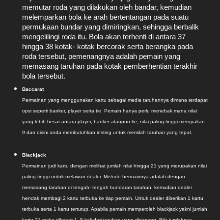
memutar roda yang dilakukan oleh bandar, kemudian
melemparkan bola ke arah bertentangan pada suatu
permukaan bundar yang dimiringkan, sehingga berbalik
mengelilingi roda itu. Bola akan terhenti di antara 37
hingga 38 kotak- kotak bercorak serta berangka pada
roda tersebut, pemenangnya adalah pemain yang
memasang taruhan pada kotak pemberhentian terakhir
bola tersebut.
Baccarat
Permainan yang menggunakan kartu sebagai media taruhannya dimana terdapat
opsi seperti banker, player serta tie. Pemain hanya perlu menebak mana nilai
yang lebih besar antara player, banker ataupun tie, nilai paling tinggi merupakan
9 dan disini anda membutuhkan insting untuk memilah taruhan yang tepat.
Blackjack
Permainan judi kartu dengan melihat jumlah nilai hingga 21 yang merupakan nilai
paling tinggi untuk melawan dealer. Metode bermainnya adalah dengan
memasang taruhan di tengah- tengah bundaran taruhan, kemudian dealer
hendak membagi 2 kartu terbuka ke tiap pemain. Untuk dealer diberikan 1 kartu
terbuka serta 1 kartu tertutup. Apabila pemain memperoleh blackjack yakni jumlah
kartu 21 maka dibayar 1, 5 kali dari taruhan yang dipasang. Bila jumlahnya