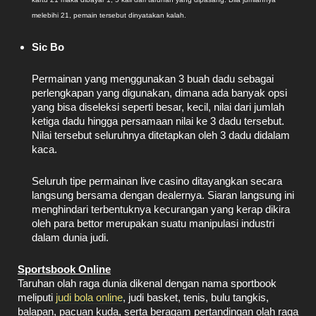
melebihi 21, pemain tersebut dinyatakan kalah.
Sic Bo
Permainan yang menggunakan 3 buah dadu sebagai
perlengkapan yang digunakan, dimana ada banyak opsi
yang bisa diseleksi seperti besar, kecil, nilai dari jumlah
ketiga dadu hingga persamaan nilai ke 3 dadu tersebut.
Nilai tersebut seluruhnya ditetapkan oleh 3 dadu didalam
kaca.
Seluruh tipe permainan live casino ditayangkan secara
langsung bersama dengan dealernya. Siaran langsung ini
menghindari terbentuknya kecurangan yang kerap dikira
oleh para bettor merupakan suatu manipulasi industri
dalam dunia judi.
Sportsbook Online
Taruhan olah raga dunia dikenal dengan nama sportbook
meliputi
judi bola online
, judi basket, tenis, bulu tangkis,
balapan, pacuan kuda, serta beragam pertandingan olah raga