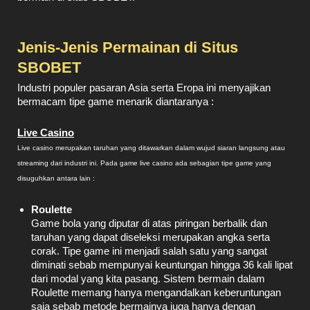
Jenis-Jenis Permainan di Situs
SBOBET
Industri populer pasaran Asia serta Eropa ini menyajikan
bermacam tipe game menarik diantaranya :
Live Casino
Live casino merupakan taruhan yang ditawarkan dalam wujud siaran langsung atau
streaming dari industri ini. Pada game live casino ada sebagian tipe game yang
disuguhkan antara lain :
Roulette
Game bola yang diputar di atas piringan berbalik dan
taruhan yang dapat diseleksi merupakan angka serta
corak. Tipe game ini menjadi salah satu yang sangat
diminati sebab mempunyai keuntungan hingga 36 kali lipat
dari modal yang kita pasang. Sistem bermain dalam
Roulette memang hanya mengandalkan keberuntungan
saja sebab metode bermainya juga hanya dengan