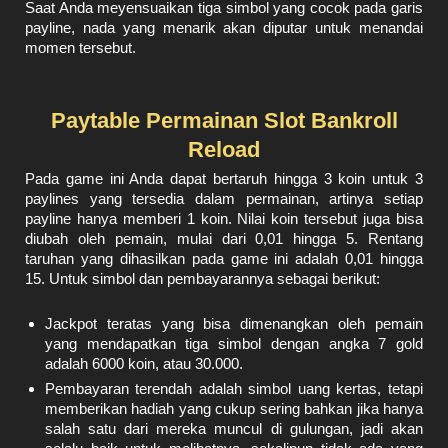
Saat Anda meyensuaikan tiga simbol yang cocok pada garis
payline, nada yang menarik akan diputar untuk menandai
momen tersebut.
Paytable Permainan Slot Bankroll
Reload
Pada game ini Anda dapat bertaruh hingga 3 koin untuk 3
paylines yang tersedia dalam permainan, artinya setiap
payline hanya memberi 1 koin. Nilai koin tersebut juga bisa
diubah oleh pemain, mulai dari 0,01 hingga 5. Rentang
taruhan yang dihasilkan pada game ini adalah 0,01 hingga
15. Untuk simbol dan pembayarannya sebagai berikut:
Jackpot teratas yang bisa dimenangkan oleh pemain
yang mendapatkan tiga simbol dengan angka 7 gold
adalah 6000 koin, atau 30.000.
Pembayaran terendah adalah simbol uang kertas, tetapi
memberikan hadiah yang cukup sering bahkan jika hanya
salah satu dari mereka muncul di gulungan, jadi akan