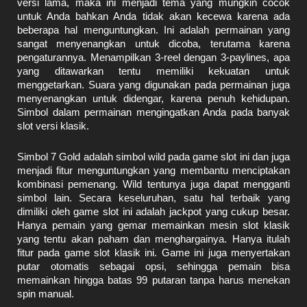
versi lama, maka ini menjadi tema yang mungkin cocok
untuk Anda bahkan Anda tidak akan kecewa karena ada
beberapa hal menguntungkan. Ini adalah permainan yang
sangat menyenangkan untuk dicoba, terutama karena
pengaturannya. Menampilkan 3-reel dengan 3-paylines, apa
yang ditawarkan tentu memiliki kekuatan untuk
menggetarkan. Suara yang digunakan pada permainan juga
menyenangkan untuk didengar, karena penuh kehidupan.
Simbol dalam permainan mengingatkan Anda pada banyak
slot versi klasik.
Simbol 7 Gold adalah simbol wild pada game slot ini dan juga
menjadi fitur menguntungkan yang membantu menciptakan
kombinasi pemenang. Wild tentunya juga dapat mengganti
simbol lain. Secara keseluruhan, satu hal terbaik yang
dimiliki oleh game slot ini adalah jackpot yang cukup besar.
Hanya pemain yang gemar memainkan mesin slot klasik
yang tentu akan paham dan menghargainya. Hanya itulah
fitur pada game slot klasik ini. Game ini juga menyertakan
putar otomatis sebagai opsi, sehingga pemain bisa
memainkan hingga batas 99 putaran tanpa harus menekan
spin manual.