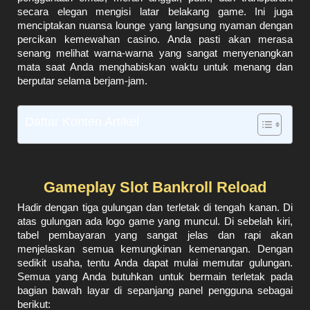
secara elegan mengisi latar belakang game. Ini juga
menciptakan nuansa lounge yang langsung nyaman dengan
percikan kemewahan casino. Anda pasti akan merasa
senang melihat warna-warna yang sangat menyenangkan
mata saat Anda menghabiskan waktu untuk menang dan
berputar selama berjam-jam.
Daftar Konten Artikel
Gameplay Slot Bankroll Reload
Hadir dengan tiga gulungan dan terletak di tengah kanan. Di
atas gulungan ada logo game yang muncul. Di sebelah kiri,
tabel pembayaran yang sangat jelas dan rapi akan
menjelaskan semua kemungkinan kemenangan. Dengan
sedikit usaha, tentu Anda dapat mulai memutar gulungan.
Semua yang Anda butuhkan untuk bermain terletak pada
bagian bawah layar di sepanjang panel pengguna sebagai
berikut: