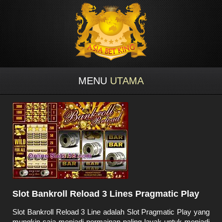
MENU
UTAMA
Slot Bankroll Reload 3 Lines Pragmatic Play
Slot Bankroll Reload 3 Line adalah Slot Pragmatic Play yang
mungkin saja menjadi permainan paling layak untuk menjadi