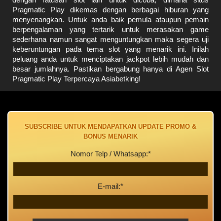
Pragmatic Play dikemas dengan berbagai hiburan yang
menyenangkan. Untuk anda baik pemula ataupun pemain
berpengalaman yang tertarik untuk merasakan game
sederhana namun sangat menguntungkan maka segera uji
keberuntungan pada tema slot yang menarik ini. Inilah
peluang anda untuk menciptakan jackpot lebih mudah dan
besar jumlahnya. Pastikan bergabung hanya di Agen Slot
Pragmatic Play Terpercaya Asiabetking!
SUBSCRIBE UNTUK MENDAPATKAN UPDATE PROMO &
BONUS MENARIK
Nomor Telp / Whatsapp:*
E-mail:*