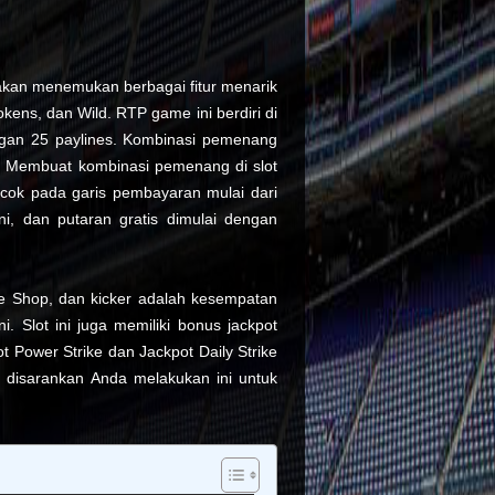
akan menemukan berbagai fitur menarik
okens, dan Wild. RTP game ini berdiri di
ngan 25 paylines. Kombinasi pemenang
un. Membuat kombinasi pemenang di slot
ocok pada garis pembayaran mulai dari
ni, dan putaran gratis dimulai dengan
se Shop, dan kicker adalah kesempatan
i. Slot ini juga memiliki bonus jackpot
 Power Strike dan Jackpot Daily Strike
 disarankan Anda melakukan ini untuk