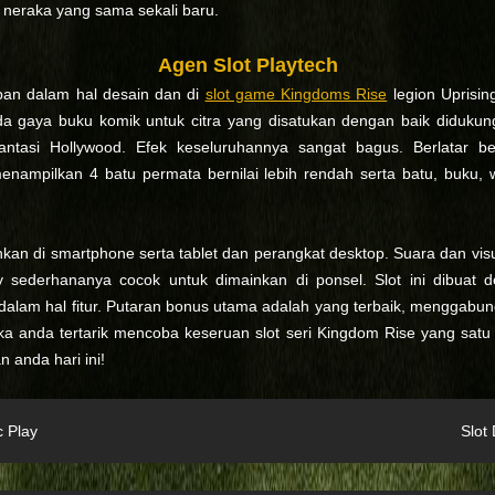
 neraka yang sama sekali baru.
Agen Slot Playtech
ban dalam hal desain dan di
slot game Kingdoms Rise
legion Uprisin
 gaya buku komik untuk citra yang disatukan dengan baik didukung
tasi Hollywood. Efek keseluruhannya sangat bagus. Berlatar b
nampilkan 4 batu permata bernilai lebih rendah serta batu, buku, wa
nkan di smartphone serta tablet dan perangkat desktop. Suara dan visual
 sederhananya cocok untuk dimainkan di ponsel. Slot ini dibuat 
alam hal fitur. Putaran bonus utama adalah yang terbaik, menggabu
ka anda tertarik mencoba keseruan slot seri Kingdom Rise yang satu
 anda hari ini!
c Play
Slot