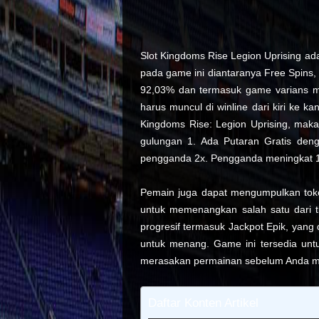
Slot Kingdoms Rise Legion Uprising a
pada game ini diantaranya Free Spins, F
92,03% dan termasuk game varians me
harus muncul di winline dari kiri ke 
Kingdoms Rise: Legion Uprising, maka
gulungan 1. Ada Putaran Gratis denga
pengganda 2x. Pengganda meningkat 1 
Pemain juga dapat mengumpulkan token
untuk memenangkan salah satu dari t
progresif termasuk Jackpot Epik, yang
untuk menang. Game ini tersedia unt
merasakan permainan sebelum Anda m
Daftar Konten Artikel