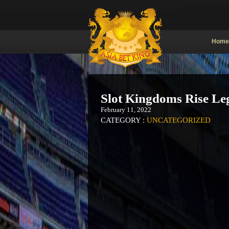
Home
Slot Kingdoms Rise Leg
February 11, 2022
CATEGORY :
UNCATEGORIZED