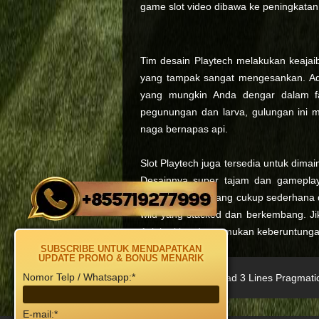
game slot video dibawa ke peningkatan
Tim desain Playtech melakukan keajai
yang tampak sangat mengesankan. Ada
yang mungkin Anda dengar dalam fan
pegunungan dan larva, gulungan ini me
naga bernapas api.
Slot Playtech juga tersedia untuk dimai
Desainnya super tajam dan gameplay
Kingdoms Rise yang cukup sederhana d
wild yang stacked dan berkembang. Ji
Asiabetking dan temukan keberuntungan
SUBSCRIBE UNTUK MENDAPATKAN
UPDATE PROMO & BONUS MENARIK
Nomor Telp / Whatsapp:*
Post navigation
←
Slot Bankroll Reload 3 Lines Pragmati
E-mail:*