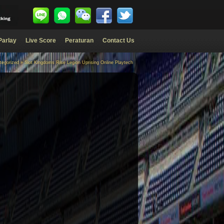
Parlay
Live Score
Peraturan
Contact Us
tegorized
»
Slot Kingdoms Rise Legion Uprising Online Playtech