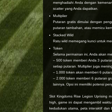
menghadiahi Anda dengan kemenangan
scatter yang Anda dapatkan.
Multiplier
Putaran gratis dimulai dengan peng
putaran tambahan, atau memicu kemba
Stacked Wild
Ratu wild memegang kunci untuk memic
Token
Selama permainan ini, Anda akan m
– 500 token memberi Anda 3 putaran 
setiap putaran. Multiplier juga menin
– 1.000 token akan memberi 6 putaran 
– 2.000 token memberi 6 putaran grat
lainnya. Opsi ini memiliki potensi pen
Slot Kingdoms Rise Legion Uprising men
high, game ini dapat mengambil waktu 
kedudukan utama, peta interaktif dan