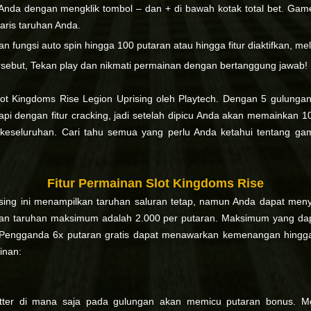
 Anda dengan mengklik tombol – dan + di bawah kotak total bet. Game
baris taruhan Anda.
fungsi auto spin hingga 100 putaran atau hingga fitur diaktifkan, mela
ersebut, Tekan play dan nikmati permainan dengan bertanggung jawab!
slot Kingdoms Rise Legion Uprising oleh Playtech. Dengan 5 gulunga
gkapi dengan fitur cracking, jadi setelah dipicu Anda akan memainkan 1
 keseluruhan. Cari tahu semua yang perlu Anda ketahui tentang gam
Fitur Permainan Slot Kingdoms Rise
sing ini menampilkan taruhan saluran tetap, namun Anda dapat meny
 dan taruhan maksimum adalah 2.000 per putaran. Maksimum yang dap
 Pengganda 6x putaran gratis dapat menawarkan kemenangan hingga
inan:
tter di mana saja pada gulungan akan memicu putaran bonus. Me