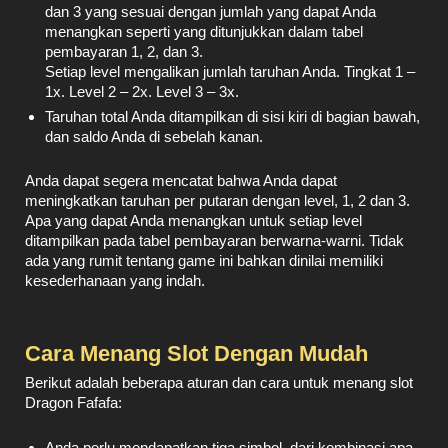
dan 3 yang sesuai dengan jumlah yang dapat Anda
menangkan seperti yang ditunjukkan dalam tabel
pembayaran 1, 2, dan 3.
Setiap level mengalikan jumlah taruhan Anda. Tingkat 1 –
1x. Level 2 – 2x. Level 3 – 3x.
Taruhan total Anda ditampilkan di sisi kiri di bagian bawah,
dan saldo Anda di sebelah kanan.
Anda dapat segera mencatat bahwa Anda dapat
meningkatkan taruhan per putaran dengan level, 1, 2 dan 3.
Apa yang dapat Anda menangkan untuk setiap level
ditampilkan pada tabel pembayaran berwarna-warni. Tidak
ada yang rumit tentang game ini bahkan dinilai memiliki
kesederhanaan yang indah.
Cara Menang Slot Dengan Mudah
Berikut adalah beberapa aturan dan cara untuk menang slot
Dragon Fafafa:
Anda perlu mendapatkan tiga simbol, dari kombinasi apa