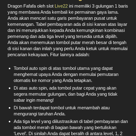
Dragon Fafafa oleh slot
Live22
ini memiliki 3 gulungan 1 baris
yang membawa Anda kembali ke permainan gaya lama.
Anda akan mencari satu garis pembayaran pusat untuk
kemenangan. Tabel pembayaran ada di sisi kanan atas layar
dan ini menunjukkan kepada Anda kemungkinan kombinasi
pemenang dan ada tiga level yang tersedia untuk dipilih.
Anda akan menemukan tombol putar merah besar di tengah
di sisi kanan dan inilah yang perlu Anda ketuk untuk memulai
pencarian kekayaan. Fitur lainnya adalah:
Tombol auto spin di atas tombol utama yang dapat
menghemat upaya Anda dengan memulai pemutaran
otomatis ke nomor yang Anda tetapkan.
Di atas auto spin, ada tombol putar cepat yang akan
segera memutar gulungan, dan bagi Anda yang tidak
sabar ingin menang!
Di bawah terdapat tombol untuk menambah atau
mengurangi taruhan Anda.
Ada tiga level yang diilustrasikan di tabel pembayaran dan
ada tombol merah di bagian bawah yang bertuliskan
‘Level’. Di sinilah Anda dapat beralih di antara level, 1, 2