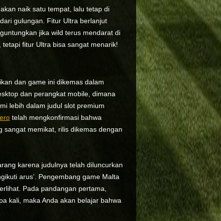
kan naik satu tempat, lalu tetap di
ari gulungan. Fitur Ultra berlanjut
guntungkan jika wild terus mendarat di
tapi fitur Ultra bisa sangat menarik!
uaikan dan game ini dikemas dalam
desktop dan perangkat mobile, dimana
i lebih dalam judul slot premium
ero
telah mengkonfirmasi bahwa
 sangat memikat, rilis dikemas dengan
ang karena judulnya telah diluncurkan
ngikuti arus’. Pengembang game Malta
 terlihat. Pada pandangan pertama,
pa kali, maka Anda akan belajar bahwa