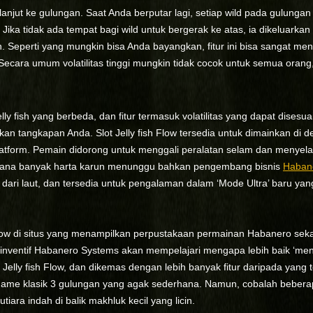
njut ke gulungan. Saat Anda berputar lagi, setiap wild pada gulungan a
ika tidak ada tempat bagi wild untuk bergerak ke atas, ia dikeluarkan d
. Seperti yang mungkin bisa Anda bayangkan, fitur ini bisa sangat men
ara umum volatilitas tinggi mungkin tidak cocok untuk semua orang, te
lly fish yang berbeda, dan fitur termasuk volatilitas yang dapat dises
an tangkapan Anda. Slot Jelly fish Flow tersedia untuk dimainkan di 
atform. Pemain didorong untuk menggali peralatan selam dan menyelam
 dimana banyak harta karun menunggu bahkan pengembang bisnis
Haban
ri laut, dan tersedia untuk pengalaman dalam ‘Mode Ultra’ baru yang
ow di situs yang menampilkan perpustakaan permainan Habanero sekar
 inventif Habanero Systems akan mempelajari mengapa lebih baik ‘me
ot Jelly fish Flow, dan dikemas dengan lebih banyak fitur daripada yang
 game klasik 3 gulungan yang agak sederhana. Namun, cobalah bebera
ra indah di balik makhluk kecil yang licin.