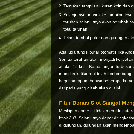
Temukan tampilan ukuran koin dan gu
Selanjutnya, masuk ke tampilan level
taruhan selanjutnya akan berubah s
total taruhan.
Tekan tombol putar dan gulungan aka
Ada juga fungsi putar otomatis jika An
Semua taruhan akan menjadi kelipatan 15
adalah 15 koin. Kemenangan terbesar da
mungkin ketika reel telah berkembang 
bagaimanapun, bahwa beberapa kemena
daripada yang disebutkan di sini.
Fitur Bonus Slot Sangat Me
Meskipun game ini tidak memiliki putara
letak 3×3. Selanjutnya dapat ditingkat
di gulungan, gulungan akan mengemban