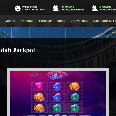
Games
Transaksi
Panduan
Bonus
Jadwal bola
Kalkulator Mix 
Home
udah Jackpot