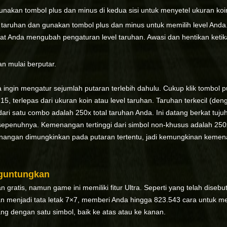
nakan tombol plus dan minus di kedua sisi untuk menyetel ukuran koi
 taruhan dan gunakan tombol plus dan minus untuk memilih level Anda.
aat Anda mengubah pengaturan level taruhan. Awasi dan hentikan ket
n mulai berputar.
da ingin mengatur sejumlah putaran terlebih dahulu. Cukup klik tombol 
, terlepas dari ukuran koin atau level taruhan. Taruhan terkecil (den
ri satu combo adalah 250x total taruhan Anda. Ini datang berkat tuju
sepenuhnya. Kemenangan tertinggi dari simbol non-khusus adalah 250x 
ngan dimungkinkan pada putaran tertentu, jadi kemungkinan kemena
nguntungkan
n gratis, namun game ini memiliki fitur Ultra. Seperti yang telah dise
kan menjadi tata letak 7×7, memberi Anda hingga 823.543 cara untuk me
g dengan satu simbol, baik ke atas atau ke kanan.