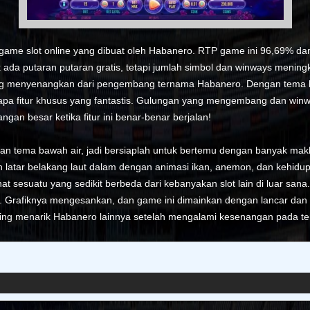
ame slot online yang dibuat oleh Habanero. RTP game ini 96,69% ​​dan vo
da putaran putaran gratis, tetapi jumlah simbol dan winways meningkat 
ng menyenangkan dari pengembang ternama Habanero. Dengan tema baw
pa fitur khusus yang fantastis. Gulungan yang mengembang dan win
an besar ketika fitur ini benar-benar berjalan!
tema bawah air, jadi bersiaplah untuk bertemu dengan banyak makhlu
n latar belakang laut dalam dengan animasi ikan, anemon, dan kehidu
t sesuatu yang sedikit berbeda dari kebanyakan slot lain di luar sana.
t. Grafiknya mengesankan, dan game ini dimainkan dengan lancar dan c
aling menarik Habanero lainnya setelah mengalami kesenangan pada te