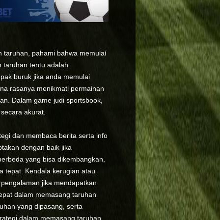
n taruhan, pahami bahwa memulaí
n taruhan tentu adalah
ak buruk jika anda memulai
mana rasanya menikmati permainan
n. Dalam game judi sportsbook,
secara akurat.
i dan membaca berita serta info
ptakan dengan baik jika
 berbeda yang bisa dikembangkan,
ra tepat. Kendala kerugian atau
berpengalaman jika mendapatkan
i tepat dalam memasang taruhan
uhan yang dipasang, serta
trategi dalam memasang taruhan