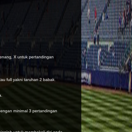
menang, X untuk pertandingan
u full yakni taruhan 2 babak.
a.
dengan minimal 3 pertandingan