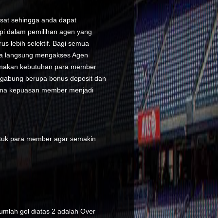
sat sehingga anda dapat
pi dalam pemilihan agen yang
 lebih selektif. Bagi semua
sa langsung mengakses Agen
amakan kebutuhan para member
gabung berupa bonus deposit dan
ena kepuasan member menjadi
untuk para member agar semakin
jumlah gol diatas 2 adalah Over