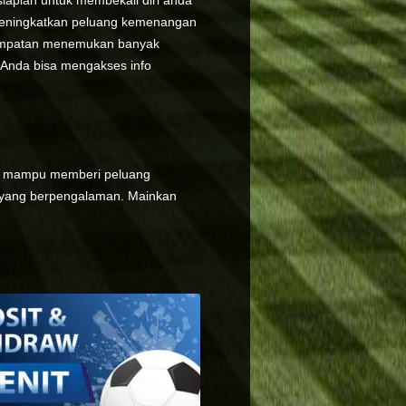
iaplah untuk membekali diri anda
 meningkatkan peluang kemenangan
esempatan menemukan banyak
. Anda bisa mengakses info
ang mampu memberi peluang
r yang berpengalaman. Mainkan