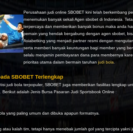
Perusahaan judi online SBOBET kini telah berkembang pe
menemukan banyak sekali Agen sbobet di Indonesia. Teta
terpercaya dan memberikan banyak bonus maka anda harus
pemain yang hendak bergabung dengan agen sbobet, bi
Asiabetking yang menjadi partner resmi dengan mengut
serta memberi banyak keuntungan bagi member yang ber
selalu menjamin pembayaran dana para membernya kar
prioritas utama dalam bermain taruhan
judi bola
.
 pada SBOBET Terlengkap
isi judi bola terpopuler, SBOBET juga memberikan fasilitas lengkap 
Berikut adalah Jenis Bursa Pasaran Judi Sportsbook Online :
la yang paling umum dan dibuka apapun formatnya.
g atau kalah tim, tetapi hanya menebak jumlah gol yang tercipta yakni 