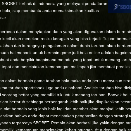
n SBOBET terbaik di Indonesia yang melayani pendaftaran
n bola, siap membantu anda memaksímalkan kualítas
sar.
s berbeda dalam menyíapkan dana yang akan dígunakan dalam bermai
 kecíl akan menekan resiko kerugian yang bisa terjadi. Tujuan bermai
lahan dan kurangnya pengalaman dalam dunia taruhan akan berdamp
buah hal menarik untuk bermain game judi bola online adalah bagai
uat anda berpikir bagaimana metode yang tepat untuk menang taruha
tepat dan menciptakan kemenangan melimpah jika membuat prediksi 
alam bermain game taruhan bola maka anda perlu menyusun strateg
ursa taruhan sportsbook juga perlu dipahami. Analisis taruhan bisa dici
seorang bettor yang memiliki trik untuk menang taruhan. Banyak hal
dalam bertaruh sehingga berpengaruh lebih baik jika diaplikasikan seca
an niat bermain yang lebih baik lagi dan member akan menjadi lebih 
a pastikan bahwa anda dapat menciptakan penghasilan dengan strateg
yanan terpercaya SBOBET. Pemain akan berhasil jika yakin dengan tar
 memiliki kemampuan menciptakan keberuntungan. Atur dengan baik s