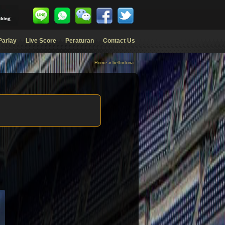
Parlay
Live Score
Peraturan
Contact Us
Home
»
betfortuna