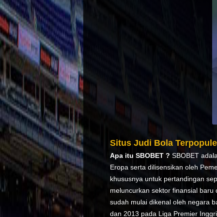
Situs Judi Bola Terpopule
Apa itu SBOBET ?
SBOBET adalah 
Eropa serta dilisensikan oleh Pem
khususnya untuk pertandingan sep
meluncurkan sektor finansial baru
sudah mulai dikenal oleh negara 
dan 2013 pada Liga Premier Inggri