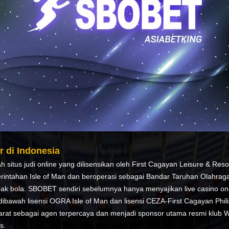
r di Indonesia
situs judi online yang dilisensikan oleh First Cagayan Leisure & Resor
erintahan Isle of Man dan beroperasi sebagai Bandar Taruhan Olahraga
ak bola. SBOBET sendiri sebelumnya hanya menyajikan live casino o
 dibawah lisensi OGRA Isle of Man dan lisensi CEZA-First Cagayan Ph
barat sebagai agen terpercaya dan menjadi sponsor utama resmi klub
s.