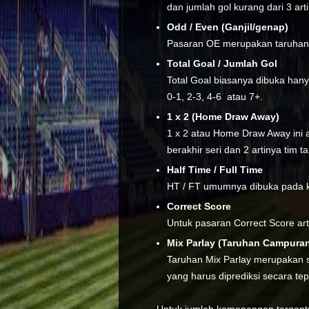
dan jumlah gol kurang dari 3 art
Odd / Even (Ganjil/genap)
Pasaran OE merupakan taruhan ju
Total Goal / Jumlah Gol
Total Goal biasanya dibuka hany
0-1, 2-3, 4-6 atau 7+.
1 x 2 (Home Draw Away)
1 x 2 atau Home Draw Away ini 
berakhir seri dan 2 artinya tim
Half Time / Full Time
HT / FT umumnya dibuka pada kom
Correct Score
Untuk pasaran Correct Score ar
Mix Parlay (Taruhan Campura
Taruhan Mix Parlay merupakan s
yang harus diprediksi secara te