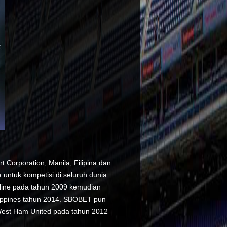
t Corporation, Manila, Filipina dan
 untuk kompetisi di seluruh dunia
nline pada tahun 2009 kemudian
ilippines tahun 2014. SBOBET pun
 West Ham United pada tahun 2012