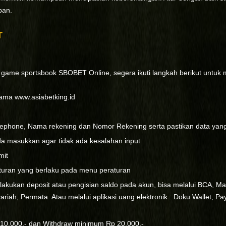
pan.
T
 game sportsbook SBOBET Online, segera ikuti langkah berikut untuk
ma www.asiabetking.id
ephone, Nama rekening dan Nomor Rekening serta pastikan data yan
da masukkan agar tidak ada kesalahan input
mit
turan yang berlaku pada menu peraturan
akukan deposit atau pengisian saldo pada akun, bisa melalui BCA, Ma
iah, Permata. Atau melalui aplikasi uang elektronik : Doku Wallet, 
 10.000,- dan Withdraw minimum Rp 20.000,-