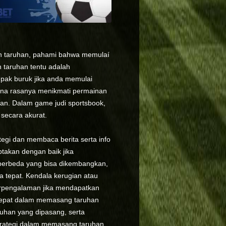
n taruhan, pahami bahwa memulaí
n taruhan tentu adalah
ak buruk jika anda memulai
mana rasanya menikmati permainan
n. Dalam game judi sportsbook,
secara akurat.
i dan membaca berita serta info
ptakan dengan baik jika
 berbeda yang bisa dikembangkan,
ra tepat. Kendala kerugian atau
berpengalaman jika mendapatkan
i tepat dalam memasang taruhan
uhan yang dipasang, serta
trategi dalam memasang taruhan