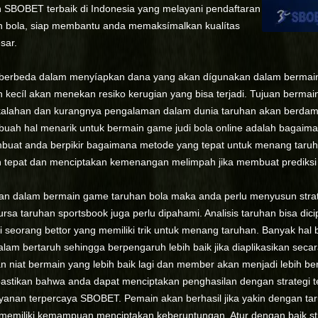
n SBOBET terbaik di Indonesia yang melayani pendaftaran
n bola, siap membantu anda memaksímalkan kualítas
sar.
s berbeda dalam menyíapkan dana yang akan dígunakan dalam bermai
 kecíl akan menekan resiko kerugian yang bisa terjadi. Tujuan bermai
lahan dan kurangnya pengalaman dalam dunia taruhan akan berdamp
buah hal menarik untuk bermain game judi bola online adalah bagai
uat anda berpikir bagaimana metode yang tepat untuk menang taruha
tepat dan menciptakan kemenangan melimpah jika membuat prediksi 
alam bermain game taruhan bola maka anda perlu menyusun strateg
ursa taruhan sportsbook juga perlu dipahami. Analisis taruhan bisa dici
seorang bettor yang memiliki trik untuk menang taruhan. Banyak hal
dalam bertaruh sehingga berpengaruh lebih baik jika diaplikasikan seca
an niat bermain yang lebih baik lagi dan member akan menjadi lebih 
a pastikan bahwa anda dapat menciptakan penghasilan dengan strateg
yanan terpercaya SBOBET. Pemain akan berhasil jika yakin dengan tar
 memiliki kemampuan menciptakan keberuntungan. Atur dengan baik s