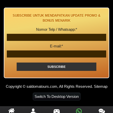
Jika diperhatikan sekilas permainan domino atau ceme ini
ternyata cukup mudah dimainkan, tidaklah heran jika di
dalam dunia perjudian banyak yang tertarik dengan
SUBSCRIBE UNTUK MENDAPATKAN UPDATE PROMO &
permainan ceme. Itulah sedikit ulasan pada pembahasan
BONUS MENARIK
artikel kali ini mengenai cara mendapatkan keuntungan
dalam taruhan qqpoker atau
ceme online
yang bisa
Nomor Telp / Whatsapp:*
disampaikan. Semoga artikel ini bisa bermanfaat bagi semua
pembaca terutama para pecinta judi
ceme online
.
E-mail:*
Aturan Bermain Domino 2K
Pada permainan Domino 2K, pemenang ditentukan dari nilai
tertinggi. Sistem pemenang dan pembayarannya bisa
disimak pada penjelasan berikut :
Copyright © saldomatours.com, All Rights Reserved.
Sitemap
Jika nilai kartu pemain lebih besar dari nilai kartu bandar
maka pemain menjadi pemenangnya dan bandar akan
Switch To Desktop Version
membayar kepada pemain sesuai taruhan yang dipasang.
Jika nilai kartu pemain lebih kecil dari nilai kartu bandar
maka bandar pemenangnya dan taruhan yang dipasang