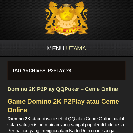
MENU
UTAMA
TAG ARCHIVES:
P2PLAY 2K
Domino 2K P2Play QQPoker – Ceme Online
Game Domino 2K P2Play atau Ceme
Online
Domino 2K
atau biasa disebut QQ atau Ceme Online adalah
salah satu jenis permainan yang sangat populer di Indonesia.
Permainan yang menggunakan Kartu Domino ini sangat