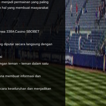
e
menjadi permainan yang paling
kan hal yang membuat masyarakat
bahwa 338A Casino SBOBET
ng diputar secara langsung dengan
si
dengan teman – teman dalam satu
 mana membuat informasi dan
secara keseluruhan dan menjadikan