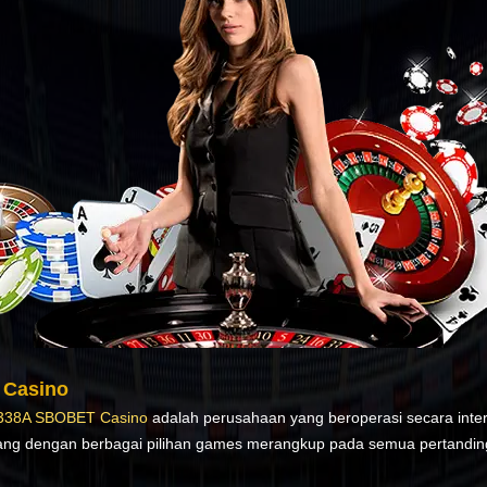
 Casino
338A SBOBET Casino
adalah perusahaan yang beroperasi secara int
ang dengan berbagai pilihan games merangkup pada semua pertanding