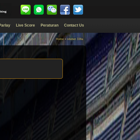
Parlay
Live Score
Peraturan
Contact Us
Home
»
sbobet 338a