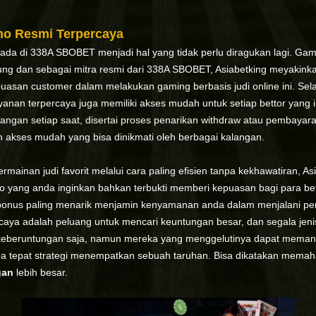
o Resmi Terpercaya
 ada di 338A SBOBET menjadi hal yang tidak perlu diragukan lagi. Ga
gsung dan sebagai mitra resmi dari 338A SBOBET, Asiabetking meyakin
an customer dalam melakukan gaming berbasis judi online ini. Selai
anan terpercaya juga memiliki akses mudah untuk setiap bettor yang i
angan setiap saat, disertai proses penarikan withdraw atau pembay
 akses mudah yang bisa dinikmati oleh berbagai kalangan.
rmainan judi favorit melalui cara paling efisien tanpa kekhawatiran, As
no yang anda inginkan bahkan terbukti memberi kepuasan bagi para be
 bonus paling menarik menjamin kenyamanan anda dalam menjalani perm
rcaya adalah peluang untuk mencari keuntungan besar, dan segala jen
keberuntungan saja, namun mereka yang menggelutinya dapat meman
a tepat strategi menempatkan sebuah taruhan. Bisa dikatakan memah
gan
lebih besar.