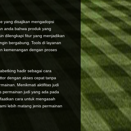
me yang disajikan mengadopsi
kan anda bahwa produk yang
n dilengkapi fitur yang menjadikan
ngin bergabung. Tools di layanan
aran kemenangan dengan proses
iabetking hadir sebagai cara
ttor dengan akses cepat tanpa
ainan. Menikmati aktifitas judi
is permainan judi yang ada pada
faatkan cara untuk mengasah
ami lebih matang jenis permainan