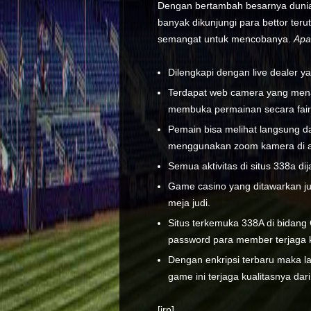
Dengan bertambah besarnya dunia j
banyak dikunjungi para bettor te
semangat untuk mencobanya.
Apa
Dilengkapi dengan live dealer yan
Terdapat web camera yang mena
membuka permainan secara fair 
Pemain bisa melihat langsung d
menggunakan zoom kamera di a
Semua aktivitas di situs 338a d
Game casino yang ditawarkan ju
meja judi.
Situs terkemuka 338A di bidang 
password para member terjaga 
Dengan enkripsi terbaru maka l
game ini terjaga kualitasnya dar
[irp]