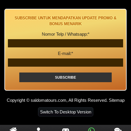
Perbedaan TANGKASNET dan
SUBSCRIBE UNTUK MENDAPATKAN UPDATE PROMO &
BONUS MENARIK
88TANGKAS
Nomor Telp / Whatsapp:*
Jalur akses menuju situs agen judi bola tangkas sangatlah
mudah bahkan dilengkapi fitur-fitur menarik dan terlihat
berbeda dengan permainan judi lainnya. Oleh karenanya
sangat direkomendasi bahwa anda harus menjadi salah satu
E-mail:*
member didalamnya dikarenakan situs agen bola tangkas
merupakan fondasi awal untuk anda agar meraih keuntungan
besar. Berikut ini merupakan beberapa perbedaan dari game
judi TANGKASNET dan 88TANGKAS :
Perbedaan Logo Dan Gambar.
Lambang dari Kartu TangkasNet adalah Tikus yang
Copyright © saldomatours.com, All Rights Reserved.
Sitemap
berwajah licik
Lambang dari Kartu 88Tangkas adalah Mickey Mouse
Switch To Desktop Version
yang Lucu.
Jadwal Offline Kedua situs.
TangkasNet Offline setiap Jam 06.00 – 07.00 WIB.