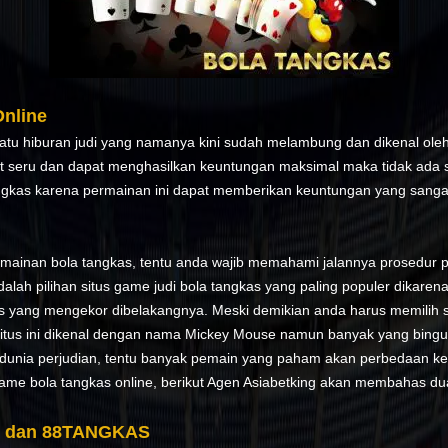
Online
tu hiburan judi yang namanya kini sudah melambung dan dikenal oleh s
seru dan dapat menghasilkan keuntungan maksimal maka tidak ada s
tangkas karena permainan ini dapat memberikan keuntungan yang sanga
mainan bola tangkas, tentu anda wajib memahami jalannya prosedur pe
h pilihan situs game judi bola tangkas yang paling populer dikarena
s yang mengekor dibelakangnya. Meski demikian anda harus memilih s
situs ini dikenal dengan nama Mickey Mouse namun banyak yang bingu
m dunia perjudian, tentu banyak pemain yang paham akan perbedaan 
 bola tangkas online, berikut Agen Asiabetking akan membahas dua s
 dan 88TANGKAS