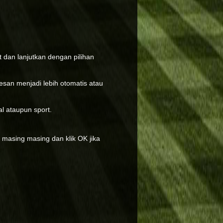
 dan lanjutkan dengan pilihan
san menjadi lebih otomatis atau
l ataupun sport.
asing masing dan klik OK jika