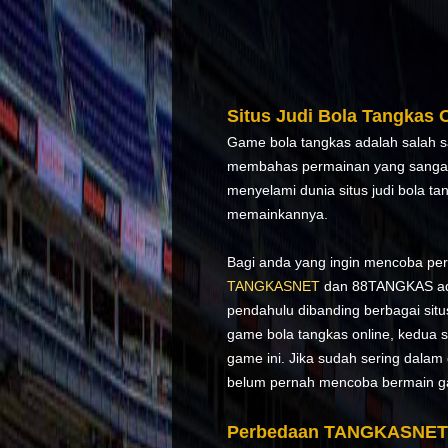
Situs Judi Bola Tangkas 
Game bola tangkas adalah salah sa
membahas permainan yang sangat 
menyelami dunia situs judi bola 
memainkannya.
Bagi anda yang ingin mencoba per
TANGKASNET
dan 88TANGKAS adala
pendahulu dibanding berbagai situ
game bola tangkas online, kedua 
game ini. Jika sudah sering dala
belum pernah mencoba bermain game
Perbedaan TANGKASNET