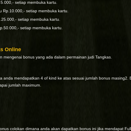
.5.000,- setiap membuka kartu.
au Rp.10.000,- setiap membuka kartu.
.25.000,- setiap membuka kartu.
Rp.50.000,- setiap membuka kartu.
s Online
an mengenai bonus yang ada dalam permainan judi Tangkas.
ika anda mendapatkan 4 of kind ke atas sesuai jumlah bonus masing2. 
capai jumlah maximum.
bonus colokan dimana anda akan dapatkan bonus ini jika mendapat F