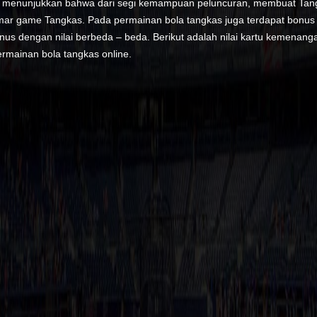
t menunjukkan bahwa dari segi kemampuan peluncuran, membuat Tangk
mar game Tangkas. Pada permainan bola tangkas juga terdapat bonus 
s dengan nilai berbeda – beda. Berikut adalah nilai kartu kemenangan
ermainan bola tangkas online.