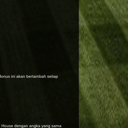
Bonus ini akan bertambah setiap
ull House dengan angka yang sama