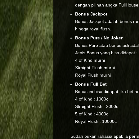
dengan pilihan angka FullHouse y
Bonus Jackpot
Bonus Jackpot adalah bonus rand
hingga royal flush.
Bonus Pure / No Joker
Bonus Pure atau bonus asli adala
Jenis Bonus yang bisa didapat :
4 of Kind murni
Straight Flush murni
Royal Flush murni
Bonus Full Bet
Bonus ini bisa didapat jika bet 
4 of Kind : 1000c
Straight Flush : 2000c
5 of Kind : 4000c
Royal Flush : 10000c
Sudah bukan rahasia apabila permai