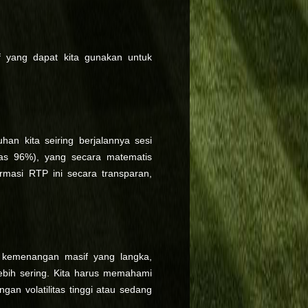
if yang dapat kita gunakan untuk
an kita seiring berjalannya sesi
as 96%), yang secara matematis
rmasi RTP ini secara transparan,
uru kemenangan masif yang langka,
lebih sering. Kita harus memahami
an volatilitas tinggi atau sedang