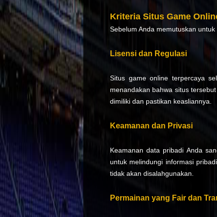
Kriteria Situs Game Onli
Sebelum Anda memutuskan untuk ber
Lisensi dan Regulasi
Situs game online terpercaya sela
menandakan bahwa situs tersebut t
dimiliki dan pastikan keasliannya.
Keamanan dan Privasi
Keamanan data pribadi Anda sanga
untuk melindungi informasi pribad
tidak akan disalahgunakan.
Permainan yang Fair dan Tr