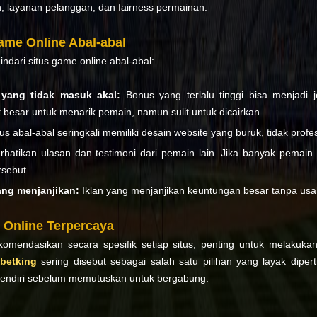
, layanan pelanggan, dan fairness permainan.
ame Online Abal-abal
ndari situs game online abal-abal:
yang tidak masuk akal:
Bonus yang terlalu tinggi bisa menjadi je
esar untuk menarik pemain, namun sulit untuk dicairkan.
us abal-abal seringkali memiliki desain website yang buruk, tidak profesi
hatikan ulasan dan testimoni dari pemain lain. Jika banyak pemai
rsebut.
ang menjanjikan:
Iklan yang menjanjikan keuntungan besar tanpa usa
Online Terpercaya
omendasikan secara spesifik setiap situs, penting untuk melakukan
betking
sering disebut sebagai salah satu pilihan yang layak dipe
sendiri sebelum memutuskan untuk bergabung.