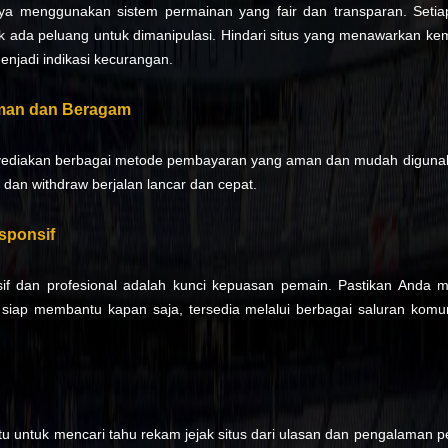
a menggunakan sistem permainan yang fair dan transparan. Setiap
dak ada peluang untuk dimanipulasi. Hindari situs yang menawarkan 
menjadi indikasi kecurangan.
man dan Beragam
yediakan berbagai metode pembayaran yang aman dan mudah digunakan,
 dan withdraw berjalan lancar dan cepat.
sponsif
f dan profesional adalah kunci kepuasan pemain. Pastikan Anda m
siap membantu kapan saja, tersedia melalui berbagai saluran komunik
u untuk mencari tahu rekam jejak situs dari ulasan dan pengalaman p