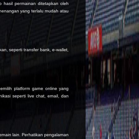
 hasil permainan ditetapkan oleh
kemenangan yang terlalu mudah atau
 seperti transfer bank, e-wallet,
emilih platform game online yang
asi seperti live chat, email, dan
emain lain. Perhatikan pengalaman