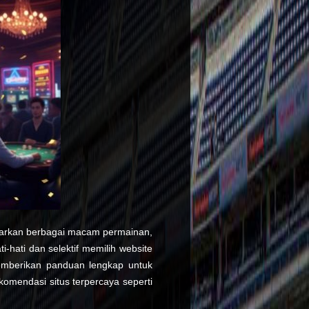
rkan berbagai macam permainan,
i-hati dan selektif memilih website
emberikan panduan lengkap untuk
komendasi situs terpercaya seperti