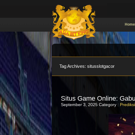
Home
Tag Archives:
situsslotgacor
Situs Game Online: Gabu
September 3, 2025
Category :
Prediks