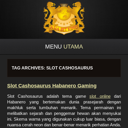
MENU
UTAMA
TAG ARCHIVES:
SLOT CASHOSAURUS
Slot Cashosaurus Habanero Gaming
Slot Cashosaurus adalah tema game
slot online
dari
Habanero yang bertemakan dunia prasejarah dengan
makhluk serta tumbuhan menarik. Tema permainan ini
melibatkan sejarah dan penggemar hewan akan menyukai
ini. Skema warna yang digunakan cukup luar biasa, dengan
nuansa cerah neon dan benar-benar menarik perhatian Anda.