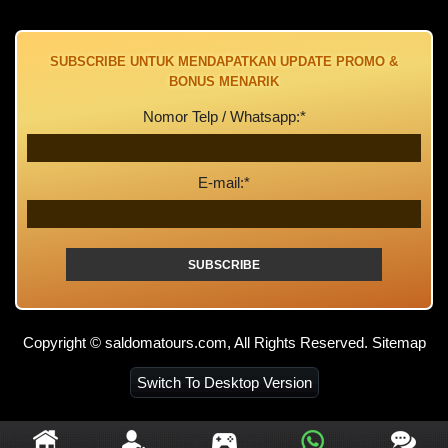
dengan rumah-rumah dihiasi bunting berwarna cerah dan
landscape tropis dengan pohon palem biru dan merah muda,
dekorasi tengkorak. Di antara rumah-rumah pada latar
bersama dengan cetakan macan tutul merah muda di sisi
depan, tengkorak-tengkorak dijatuhkan untuk setiap putaran,
gulunganSejumlah simbol yang berbeda dan fitur khusus
SUBSCRIBE UNTUK MENDAPATKAN UPDATE PROMO &
memenuhi pemandangan jalanan saat jatuh. Simbol
menjadi tambahan menguntungkan, termasuk Wild, Scatter,
BONUS MENARIK
tengkorak hiasan adalah bunga, merah muda, hijau, biru,
putaran bonus permainan gratis, dan Jackpot yang
orange, ungu dan emas. Tengkorak ini memiliki mata yang
menawarkan hadiah besar untuk pemain.
Nomor Telp / Whatsapp:*
dianimasikan sepanjang permainan. Melodi rakyat yang
lembut terinspirasi dari Meksiko dimainkan di latar belakang,
Game ini menggunakan skema warna cerah berwarna
dilengkapi dengan berbagai efek suara saat simbol jatuh dan
dengan seluruh latar belakang menunjukkan hutan tropis
E-mail:*
pembagian menang.
dengan pohon palem besar, gulungan game muncul dalam
gua yang hanya diterangi oleh api. Dengan kedua elemen ini
warna yang mencolok tentu membuat Anda sedikit silau.
Cashosaurus melakukan pekerjaan terbaik dengan hasil
Cara Bermain Slot Calaveras
akhir yang mungkin standard untuk dilihat. Untuk mencoba
Explosivas
game ini, silahkan lihat apa yang ditawarkan dari
gameplaynya pada bagian ulasan.
Slot Calaveras Explosivas termasuk
slot online
rapi dengan
tema liburan Hari Orang Mati dan telah dipikirkan dengan
Copyright © saldomatours.com, All Rights Reserved.
Sitemap
baik dimana permainannya menyenangkan. Game ini
mampu membuat banyak orang tertarik untuk terus bermain
Simbol dan Pembayaran
Switch To Desktop Version
lebih lama karena sangat menguntungkan. Mulailah dengan
Game Slot Cashosaurus memiliki 5 gulungan dan 3 baris
membuat taruhan Anda pada game ini, dibawah gulungan
simbol, dengan total 25 garis pembayaran. Ini memberikan
adalah semua fungsi yang Anda butuhkan untuk memulai: