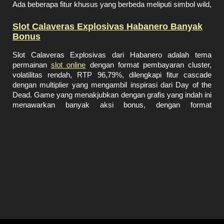
Ada beberapa fitur khusus yang berbeda meliputi simbol wild,
simbol scatter, dan putaran bonus permainan gratis, serta
jackpot progresif! Game seru ini dapat dimainkan di desktop,
Slot Calaveras Explosivas Habanero Banyak
seluler, dan tablet.
Bonus
Slot Calaveras Explosivas dari Habanero adalah tema
Latar belakang permainan ini adalah landscape tropis dengan
permainan
slot online
dengan format pembayaran cluster,
pohon palem biru dan merah muda, bersama dengan
volatilitas rendah, RTP 96,79%, dilengkapi fitur cascade
cetakan macan tutul merah muda di sisi gulungan. Semua
dengan multiplier yang mengambil inspirasi dari Day of the
simbolnya sama-sama berwarna, dengan tanaman
Dead. Game yang menakjubkan dengan grafis yang indah ini
penangkap lalat Venus, kadal, kuda nil, dan bayi dinosaurus
menawarkan banyak aksi bonus, dengan format
semuanya muncul. Adapun telur emas, yang merupakan
kemenangan cluster alih-alih gulungan berputar, dimana
simbol scatter.
hingga 30 simbol topeng akan jatuh setiap kali Anda
menekan putaran tombol. Cara mereka mendarat akan
menentukan kemenangan Anda. Ketika 3 atau lebih topeng
Gameplay Slot Cashosaurus
yang cocok hingga total 20 jatuh cukup dekat untuk
menyentuh satu sama lain, dan kemenangan dibayarkan.
Slot Cashosaurus menjadi tema pertama yang menarik dan
Setiap kemenangan juga memicu fitur cascade dengan
baru, menjanjikan untuk membawa banyak pengalaman baru
pengganda tambahan.
bagi para pemain. Anda akan melihat latar belakang hutan
dengan pohon palem berwarna biru dan merah muda. Tema
Ditetapkan pada malam hari di jalan belakang berbatu di
permainan ini terkait sejarah dan penggemar hewan akan
kawasan tua Meksiko, festival Day of the Dead berlangsung
menyukai ini.
Slot online
Cashosaurus berlatar belakang