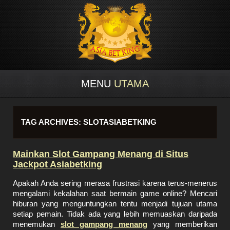
MENU
UTAMA
TAG ARCHIVES:
SLOTASIABETKING
Mainkan Slot Gampang Menang di Situs
Jackpot Asiabetking
Apakah Anda sering merasa frustrasi karena terus-menerus
mengalami kekalahan saat bermain game online? Mencari
hiburan yang menguntungkan tentu menjadi tujuan utama
setiap pemain. Tidak ada yang lebih memuaskan daripada
menemukan
slot gampang menang
yang memberikan