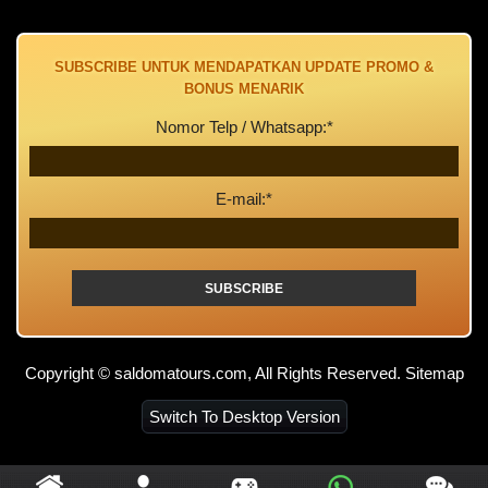
Kriteria Utama Memilih Game Slot
SUBSCRIBE UNTUK MENDAPATKAN UPDATE PROMO &
BONUS MENARIK
Gampang Menang
Nomor Telp / Whatsapp:*
Sebelum Anda mulai bertaruh, penting untuk mengetahui
indikator apa saja yang membuat sebuah game layak
disebut sebagai
slot gampang menang
. Berikut adalah tiga
E-mail:*
pilar utamanya:
1. RTP (Return to Player) Tinggi
RTP adalah persentase teoritis dari total uang yang
dipertaruhkan pada slot yang akan dibayarkan kembali
kepada pemain dalam jangka waktu tertentu. Carilah game
Copyright © saldomatours.com, All Rights Reserved.
Sitemap
dengan RTP di atas 96%. Di
Asiabetking
, Anda dapat
dengan mudah melihat informasi RTP ini, sehingga Anda
Switch To Desktop Version
bisa memilih game yang memberikan peluang pengembalian
terbaik bagi modal Anda.