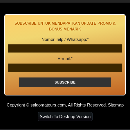
online terlengkap ini harus diakses dengan registrasi akun
di KLIK4D pada Agen Judi Online Asiabetking adalah banyak
Dalam judi togel SGP, anda dapat menebak nomor 4angka,
melalui Agen Klik4d terlebih dahulu. Proses registrasi,
nya promo bonus menarik dan berbagai fitur berkualitas
3angka dan 2angka, berikut adalah rincian hadiahnya :
deposit serta withdraw togel klik4d terealisasi dengan cara
sehingga para penggemar bisa bermain kapanpun dan
paling profesional. Untuk bisa bermain togel online terbesar
dimanapun. Sebuah jaminan yang memberi kenyamanan
4 angka (4D) = Jumlah taruhan x 3000
Klik4d, maka anda harus login ke www.klik4d.com melalui
SUBSCRIBE UNTUK MENDAPATKAN UPDATE PROMO &
bermain tentu akan sangat menguntungkan dan bisa dicapai
3 angka (3D) = Jumlah taruhan x 400
user id yang didaftarkan pada partner Klik4d yakni
BONUS MENARIK
seutuhnya. Untuk para penggemar tantangan, judi togel
Asiabetking
yang siap melayani pendaftaran anda kapan
menjadi cara untuk menghasilkan uang karena selain
2 angka (2D) = Jumlah taruhan x 70
Nomor Telp / Whatsapp:*
saja.
membuahkan keuntungan, layanan judi terpercaya juga bisa
1 angka (Colok Bebas) = Jumlah taruhan x 2
dijadikan alternatif untuk mencari hiburan paling
mengesankan.
Permainan togel sendiri kerap dikenal sebagai salah satu
Tempat memasang taruhan, anda dapat mendaftar di situs
E-mail:*
jenis taruhan atau judi, dimana setiap pemainnya diwajibkan
togel Singapura Terpercaya yaitu
Asiabetking
dan metode
untuk memasang dan menebak angka yang akan dikocok
Situs judi togel online yang kian maju semakin
pengundian Singapura menggunakan metode bola 49 dimana
oleh bandar togel. Di Indonesia sebelumnya permainan ini
menggerakkan pemain untuk bersama-sama mencapai
terdapat 49 bola dengan angka 1 hingga 49 kemudian di
sangat populer dimana para pemainnya bisa memasang
keuntungan melimpah dan sebuah tempat paling umum
kocok menggunakan sebuah mesin yang disiarkan secara
taruhan melalui bandar darat, namun dikarenakan mendapat
dijadikan cara bermain yang lebih nyaman karena pemain
live atau bisa ditonton secara langsung. Setelah dikocok
protes keras sehingga permainan ini harus dihentikan. Oleh
mendapat kebebasan serta nominal depo yang umumnya
kemudian akan diambil 6 bola dan 1 bola ekstra, sedangkan
karena angka permintaan yang terbilang sangat tinggi,
lebih terjangkau. Bermain judi online dengan ketersediaan
di Indonesia sendiri metode ini diambil hasilnya kemudian
beberapa pihak pun memanfaatkan kesempatan untuk
fasilitas serta promo yang menarik memberikan bukti bahwa
dihitung kembali sehingga hanya menyisakan 4 angka saja.
Copyright © saldomatours.com, All Rights Reserved.
Sitemap
menjalankan program secara gelap sehingga pada saat itu,
agen sangat memahami kebutuhan para membernya.
program tersebut dinamakan dengan istilah togel atau toto
Contoh, diambil 6 bola kemudian nilai dari ke 6 bola tersebut
Switch To Desktop Version
gelap.
Dengan perkembangan teknologi yang sudah semakin
dijumlahkan dan dikalikan 2. Hasil yang didapat dari
canggih, maka permainan game togel ini pun bisa dimainkan
Jenis Taruhan Game Judi Togel Online
penjumlahan sebelumnya dikurangi oleh angka bola paling
melalui internet secara online yang dinamakan situs klik4d.