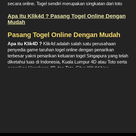
secara online. Togel sendiri merupakan singkatan dari toto
gelap, dan Toto gelap ini dikendalikan oleh bandar nasional
dan internasional yang termasuk permainan judi ilegal. Toto
Apa Itu Klik4d ? Pasang Togel Online Dengan
gelap dikenal di Indonesia sejak zaman kuno dan mulai
Mudah
beroperasi sejak tahun 2000. Awalnya, judi togel ini memiliki
Pasang Togel Online Dengan Mudah
angka perkiraan di tahun 80-an, pertama dengan membeli
nomor dari Bandar Togel. Seiring berjalannya waktu, judi
Apa itu Klik4D ?
Klik4d adalah salah satu perusahaan
Togel telah disahkan dengan dalih mengumpulkan dana dari
penyedia game taruhan togel online dengan penarikan
warga untuk mempromosikan serta mengembangkan
terbesar yakni penarikan keluaran togel Singapura yang telah
permainan ini di Indonesia. Namun setelah itu, Indonesia
diketahui luas di Indonesia, Kuala Lumpur 4D atau Toto serta
mengadopsi aturan yang melarang semua kegiatan
penarikan Hongkong 4D dan Toto. Situs Klik4d bisa
perjudian, dan kini dengan perkembangan zaman dan
dikatakan sebagai situs yang sukses karna cara penarikan
teknologi, togel hadir dengan sebutan situs togel online yang
yang disajikan sehingga pemain penggila toto gelap atau
dinilai lebih modern.
taruhan togel dapat bermain hingga lima penarikan tiap
harinya. Bahkan tak hanya beraneka ragam penarikan,
Jika sebelumnya kita hanya tahu bahwa togel dijual dengan
Klik4d juga menganjurkan jenis alternatif gambling yang lebih
kupon. Kini togel dikemas dalam bentuk yang lebih praktis,
banyak jika dibanding situs togel pesaingnya.
pemain togel dapat membeli nomor togel ini melalui akses
online di situs Togel Terpercaya. Tentu saja hal tersebut
Agen Klik4d memanfaatkan sistem downline untuk
membuat penggemar togel merasa sangat nyaman dan lebih
mengedarkan akun gambling dengan mengangkat agensi.
aman. Penggemar togel tidak perlu pergi menemukan
serupa dengan bandar taruhan besar lainnya, situs togel
Bandar lagi. Togel online menawarkan berbagai keunggulan