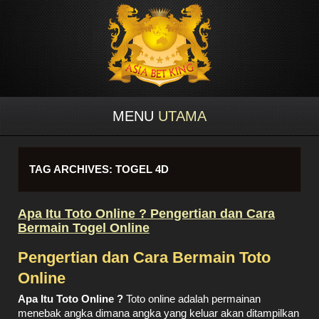
MENU
UTAMA
TAG ARCHIVES:
TOGEL 4D
Apa Itu Toto Online ? Pengertian dan Cara
Bermain Togel Online
Pengertian dan Cara Bermain Toto
Online
Apa Itu Toto Online ?
Toto online adalah permainan
menebak angka dimana angka yang keluar akan ditampilkan