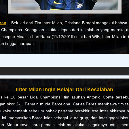
ahan
– Bek kiri dari Tim Inter Milan, Cristiano Biraghi mengakui bah
ga Champions. Kegagalan ini tidak lepas dari kekalahan yang mereka d
iuseppe Meazza hari Rabu (11/12/2019) dini hari WIB, Inter Milan te
n tinggal harapan.
Inter Milan Ingin Belajar Dari Kesalahan
os ke 16 besar Liga Champions, tim asuhan Antonio Conte tersebu
 skor 2-1. Pemain muda Barcelona, Carles Perez membawa tim tam
kaku semenit sebelum babak pertama berakhir. Asa Inter akhirnya be
 ini memastikan Barca lolos sebagai jaura grup, dan Inter gagal lolos.
n. Menurutnya, para pemain telah melakukan segalanya untuk memba