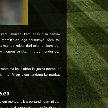
ami lakukan, kami tidak bisa banyak
 memikirkan laga berikutnya. Kami tak
eka mampu keluar dari tekanan kami dan
atu momen lain kami harus mundur dan
 meminta kekalahan ini justru membuat
t, Inter Milan akan tandang ke markas
2020
kan menganalisis pertandingan ini dan
ah tempat yang sulit, atmosfer di sana