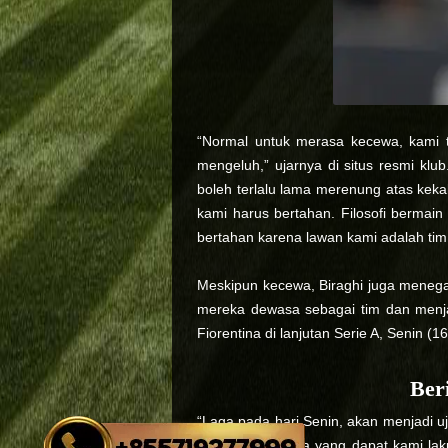
“Normal untuk merasa kecewa, kami 
mengeluh,” ujarnya di situs resmi kl
boleh terlalu lama merenung atas keka
kami harus bertahan. Filosofi berma
bertahan karena lawan kami adalah tim
Meskipun kecewa, Biraghi juga menega
mereka dewasa sebagai tim dan menjad
Fiorentina di lanjutan Serie A, Senin (16
Ber
“Laga pada hari Senin, akan menjadi 
mencari tahu apa yang dapat kami laku