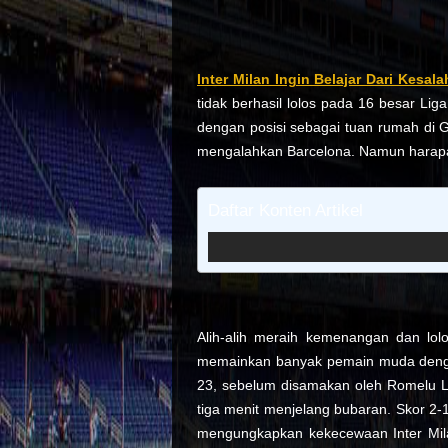
Inter Milan Ingin Belajar Dari Kesal
tidak berhasil lolos pada 16 besar Li
dengan posisi sebagai tuan rumah di G
mengalahkan Barcelona. Namun harapa
Daftar Konten Artikel
Alih-alih meraih kemenangan dan lol
memainkan banyak pemain muda dengan
23, sebelum disamakan oleh Romelu Lu
tiga menit menjelang bubaran. Skor 2-1
mengungkapkan kekecewaan Inter Mila