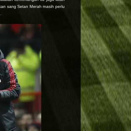
akan sang Setan Merah masih perlu
.