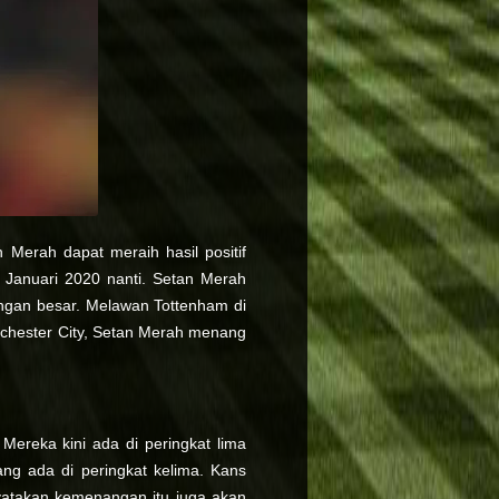
Merah dapat meraih hasil positif
 Januari 2020 nanti. Setan Merah
angan besar. Melawan Tottenham di
nchester City, Setan Merah menang
ereka kini ada di peringkat lima
ang ada di peringkat kelima. Kans
nyatakan kemenangan itu juga akan