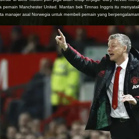
ra pemain Manchester United. Mantan bek Timnas Inggris itu menyat
inta manajer asal Norwegia untuk membeli pemain yang berpengalaman