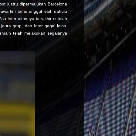
but justru dipermalukan Barcelona
wa tim tamu unggul lebih dahulu
a Inter akhirnya berakhir setelah
aura grup, dan Inter gagal lolos.
pemain telah melakukan segalanya