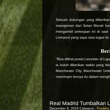
Sebuah dukungan yang diberikan
manajemen dari Setan Merah haru
mengambil pekerjaan ini di saat
Liverpool yang saya rasa tugas itu
Ber
“Bisa dilihat posisi Leicester di 
ia butuh diberikan waktu yang ti
Manchester City, Manchester Uni
memimpin timnya itu dalam mengha
Real Madrid Tumbalkan L
December 8, 2019
Category :
Prediksi