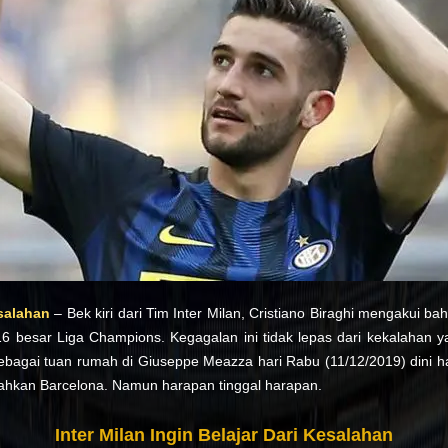
esalahan
– Bek kiri dari Tim Inter Milan, Cristiano Biraghi mengakui 
 16 besar Liga Champions. Kegagalan ini tidak lepas dari kekalahan 
ebagai tuan rumah di Giuseppe Meazza hari Rabu (11/12/2019) dini har
ahkan Barcelona. Namun harapan tinggal harapan.
Inter Milan Ingin Belajar Dari Kesalahan