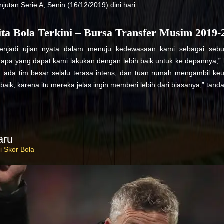
jutan Serie A, Senin (16/12/2019) dini hari.
ita Bola Terkini – Bursa Transfer Musim 2019-
enjadi ujian nyata dalam menuju kedewasaan kami sebagai sebu
 apa yang dapat kami lakukan dengan lebih baik untuk ke depannya,” 
ka ada tim besar selalu terasa intens, dan tuan rumah mengambil keu
aik, karena itu mereka jelas ingin memberi lebih dari biasanya,” tand
aru
i Skor Bola