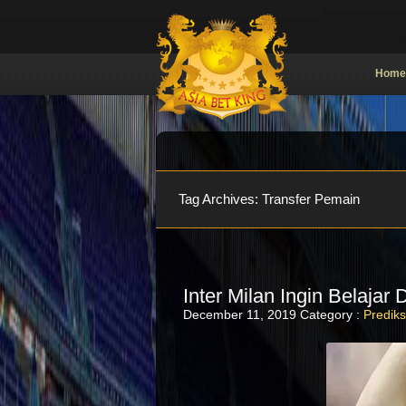
Home
Tag Archives:
Transfer Pemain
Inter Milan Ingin Belajar
December 11, 2019
Category :
Prediks